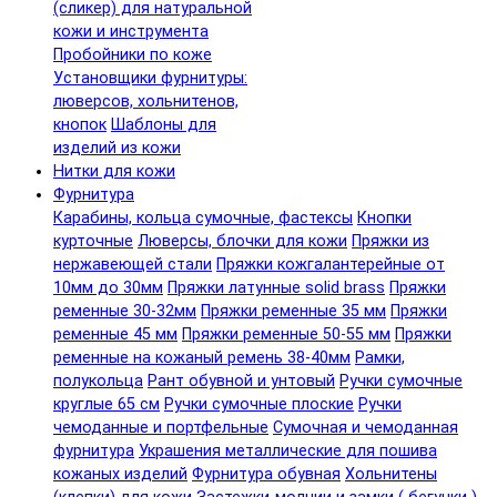
(сликер) для натуральной
кожи и инструмента
Пробойники по коже
Установщики фурнитуры:
люверсов, хольнитенов,
кнопок
Шаблоны для
изделий из кожи
Нитки для кожи
Фурнитура
Карабины, кольца сумочные, фастексы
Кнопки
курточные
Люверсы, блочки для кожи
Пряжки из
нержавеющей стали
Пряжки кожгалантерейные от
10мм до 30мм
Пряжки латунные solid brass
Пряжки
ременные 30-32мм
Пряжки ременные 35 мм
Пряжки
ременные 45 мм
Пряжки ременные 50-55 мм
Пряжки
ременные на кожаный ремень 38-40мм
Рамки,
полукольца
Рант обувной и унтовый
Ручки сумочные
круглые 65 см
Ручки сумочные плоские
Ручки
чемоданные и портфельные
Сумочная и чемоданная
фурнитура
Украшения металлические для пошива
кожаных изделий
Фурнитура обувная
Хольнитены