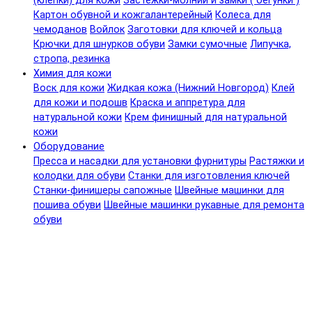
(клепки) для кожи
Застежки-молнии и замки ( бегунки )
Картон обувной и кожгалантерейный
Колеса для
чемоданов
Войлок
Заготовки для ключей и кольца
Крючки для шнурков обуви
Замки сумочные
Липучка,
стропа, резинка
Химия для кожи
Воск для кожи
Жидкая кожа (Нижний Новгород)
Клей
для кожи и подошв
Краска и аппретура для
натуральной кожи
Крем финишный для натуральной
кожи
Оборудование
Пресса и насадки для установки фурнитуры
Растяжки и
колодки для обуви
Станки для изготовления ключей
Станки-финишеры сапожные
Швейные машинки для
пошива обуви
Швейные машинки рукавные для ремонта
обуви