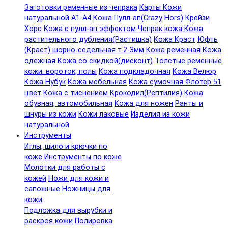
Заготовки ременные из чепрака
Карты Кожи
натуральной А1-А4
Кожа Пулл-ап(Crazy Hors) Крейзи
Хорс
Кожа с пулл-ап эффектом
Чепрак кожа
Кожа
растительного дубления(Растишка)
Кожа Краст
Юфть
(Краст) шорно-седельная т.2-3мм
Кожа ременная
Кожа
одежная
Кожа со скидкой(дисконт)
Толстые ременные
кожи: вороток, полы
Кожа подкладочная
Кожа Велюр
Кожа Нубук
Кожа мебельная
Кожа сумочная Флотер 51
цвет
Кожа с тиснением Крокодил(Рептилия)
Кожа
обувная, автомобильная
Кожа для ножен
Ранты и
шнуры из кожи
Кожи лаковые
Изделия из кожи
натуральной
Инструменты
Иглы, шило и крючки по
коже
Инструменты по коже
Молотки для работы с
кожей
Ножи для кожи и
сапожные
Ножницы для
кожи
Подложка для вырубки и
раскроя кожи
Полировка