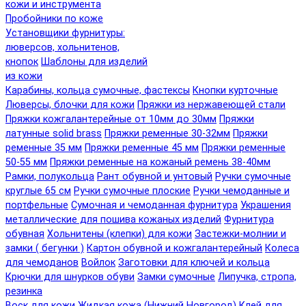
кожи и инструмента
Пробойники по коже
Установщики фурнитуры:
люверсов, хольнитенов,
кнопок
Шаблоны для изделий
из кожи
Карабины, кольца сумочные, фастексы
Кнопки курточные
Люверсы, блочки для кожи
Пряжки из нержавеющей стали
Пряжки кожгалантерейные от 10мм до 30мм
Пряжки
латунные solid brass
Пряжки ременные 30-32мм
Пряжки
ременные 35 мм
Пряжки ременные 45 мм
Пряжки ременные
50-55 мм
Пряжки ременные на кожаный ремень 38-40мм
Рамки, полукольца
Рант обувной и унтовый
Ручки сумочные
круглые 65 см
Ручки сумочные плоские
Ручки чемоданные и
портфельные
Сумочная и чемоданная фурнитура
Украшения
металлические для пошива кожаных изделий
Фурнитура
обувная
Хольнитены (клепки) для кожи
Застежки-молнии и
замки ( бегунки )
Картон обувной и кожгалантерейный
Колеса
для чемоданов
Войлок
Заготовки для ключей и кольца
Крючки для шнурков обуви
Замки сумочные
Липучка, стропа,
резинка
Воск для кожи
Жидкая кожа (Нижний Новгород)
Клей для