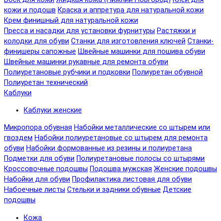
кожи и подошв
Краска и аппретура для натуральной кожи
Крем финишный для натуральной кожи
Пресса и насадки для установки фурнитуры
Растяжки и
колодки для обуви
Станки для изготовления ключей
Станки-
финишеры сапожные
Швейные машинки для пошива обуви
Швейные машинки рукавные для ремонта обуви
Полиуретановые рубчики и подковки
Полиуретан обувной
Полиуретан технический
Каблуки
Каблуки женские
Микропора обувная
Набойки металлические со штырем или
гвоздем
Набойки полиуретановые со штырем для ремонта
обуви
Набойки формованные из резины и полиуретана
Подметки для обуви
Полиуретановые полосы со штырями
Кроссовочные подошвы
Подошва мужская
Женские подошвы
Набойки для обуви
Профилактика листовая для обуви
Набоечные листы
Стельки и задники обувные
Детские
подошвы
Кожа