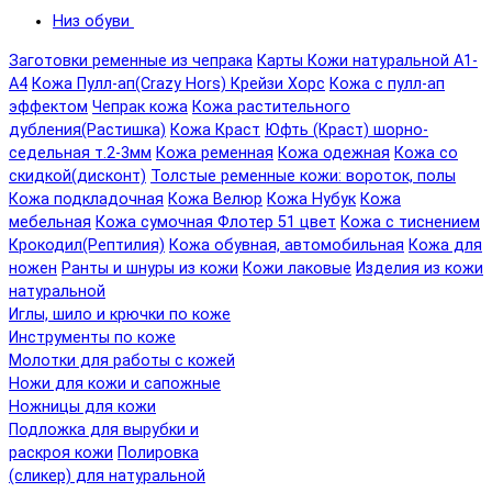
Низ обуви
Заготовки ременные из чепрака
Карты Кожи натуральной А1-
А4
Кожа Пулл-ап(Crazy Hors) Крейзи Хорс
Кожа с пулл-ап
эффектом
Чепрак кожа
Кожа растительного
дубления(Растишка)
Кожа Краст
Юфть (Краст) шорно-
седельная т.2-3мм
Кожа ременная
Кожа одежная
Кожа со
скидкой(дисконт)
Толстые ременные кожи: вороток, полы
Кожа подкладочная
Кожа Велюр
Кожа Нубук
Кожа
мебельная
Кожа сумочная Флотер 51 цвет
Кожа с тиснением
Крокодил(Рептилия)
Кожа обувная, автомобильная
Кожа для
ножен
Ранты и шнуры из кожи
Кожи лаковые
Изделия из кожи
натуральной
Иглы, шило и крючки по коже
Инструменты по коже
Молотки для работы с кожей
Ножи для кожи и сапожные
Ножницы для кожи
Подложка для вырубки и
раскроя кожи
Полировка
(сликер) для натуральной