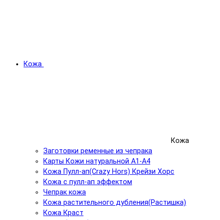
Кожа
Кожа
Заготовки ременные из чепрака
Карты Кожи натуральной А1-А4
Кожа Пулл-ап(Crazy Hors) Крейзи Хорс
Кожа с пулл-ап эффектом
Чепрак кожа
Кожа растительного дубления(Растишка)
Кожа Краст