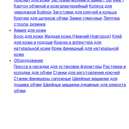
(клепки) для кожи
Застежки-молнии и замки ( бегунки )
Картон обувной и кожгалантерейный
Колеса для
чемоданов
Войлок
Заготовки для ключей и кольца
Крючки для шнурков обуви
Замки сумочные
Липучка,
стропа, резинка
Химия для кожи
Воск для кожи
Жидкая кожа (Нижний Новгород)
Клей
для кожи и подошв
Краска и аппретура для
натуральной кожи
Крем финишный для натуральной
кожи
Оборудование
Пресса и насадки для установки фурнитуры
Растяжки и
колодки для обуви
Станки для изготовления ключей
Станки-финишеры сапожные
Швейные машинки для
пошива обуви
Швейные машинки рукавные для ремонта
обуви