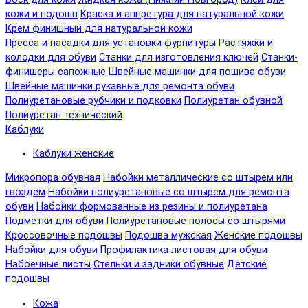
кожи и подошв
Краска и аппретура для натуральной кожи
Крем финишный для натуральной кожи
Пресса и насадки для установки фурнитуры
Растяжки и
колодки для обуви
Станки для изготовления ключей
Станки-
финишеры сапожные
Швейные машинки для пошива обуви
Швейные машинки рукавные для ремонта обуви
Полиуретановые рубчики и подковки
Полиуретан обувной
Полиуретан технический
Каблуки
Каблуки женские
Микропора обувная
Набойки металлические со штырем или
гвоздем
Набойки полиуретановые со штырем для ремонта
обуви
Набойки формованные из резины и полиуретана
Подметки для обуви
Полиуретановые полосы со штырями
Кроссовочные подошвы
Подошва мужская
Женские подошвы
Набойки для обуви
Профилактика листовая для обуви
Набоечные листы
Стельки и задники обувные
Детские
подошвы
Кожа