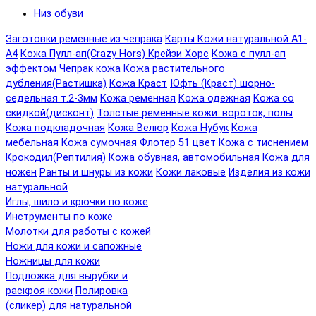
Низ обуви
Заготовки ременные из чепрака
Карты Кожи натуральной А1-
А4
Кожа Пулл-ап(Crazy Hors) Крейзи Хорс
Кожа с пулл-ап
эффектом
Чепрак кожа
Кожа растительного
дубления(Растишка)
Кожа Краст
Юфть (Краст) шорно-
седельная т.2-3мм
Кожа ременная
Кожа одежная
Кожа со
скидкой(дисконт)
Толстые ременные кожи: вороток, полы
Кожа подкладочная
Кожа Велюр
Кожа Нубук
Кожа
мебельная
Кожа сумочная Флотер 51 цвет
Кожа с тиснением
Крокодил(Рептилия)
Кожа обувная, автомобильная
Кожа для
ножен
Ранты и шнуры из кожи
Кожи лаковые
Изделия из кожи
натуральной
Иглы, шило и крючки по коже
Инструменты по коже
Молотки для работы с кожей
Ножи для кожи и сапожные
Ножницы для кожи
Подложка для вырубки и
раскроя кожи
Полировка
(сликер) для натуральной