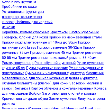
кожи и инструмента
Пробойники по коже
Установщики фурнитуры:
люверсов, хольнитенов,
кнопок
Шаблоны для изделий
из кожи
Карабины, кольца сумочные, фастексы
Кнопки курточные
Люверсы, блочки для кожи
Пряжки из нержавеющей стали
Пряжки кожгалантерейные от 10мм до 30мм
Пряжки
латунные solid brass
Пряжки ременные 30-32мм
Пряжки
ременные 35 мм
Пряжки ременные 45 мм
Пряжки ременные
50-55 мм
Пряжки ременные на кожаный ремень 38-40мм
Рамки, полукольца
Рант обувной и унтовый
Ручки сумочные
круглые 65 см
Ручки сумочные плоские
Ручки чемоданные и
портфельные
Сумочная и чемоданная фурнитура
Украшения
металлические для пошива кожаных изделий
Фурнитура
обувная
Хольнитены (клепки) для кожи
Застежки-молнии и
замки ( бегунки )
Картон обувной и кожгалантерейный
Колеса
для чемоданов
Войлок
Заготовки для ключей и кольца
Крючки для шнурков обуви
Замки сумочные
Липучка, стропа,
резинка
Воск для кожи
Жидкая кожа (Нижний Новгород)
Клей для