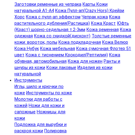
Заготовки ременные из чепрака
Карты Кожи
натуральной А1-А4
Кожа Пулл-ап(Crazy Hors) Крейзи
Хорс
Кожа с пулл-ап эффектом
Чепрак кожа
Кожа
растительного дубления(Растишка)
Кожа Краст
Юфть
(Краст) шорно-седельная т.2-3мм
Кожа ременная
Кожа
одежная
Кожа со скидкой(дисконт)
Толстые ременные
кожи: вороток, полы
Кожа подкладочная
Кожа Велюр
Кожа Нубук
Кожа мебельная
Кожа сумочная Флотер 51
цвет
Кожа с тиснением Крокодил(Рептилия)
Кожа
обувная, автомобильная
Кожа для ножен
Ранты и
шнуры из кожи
Кожи лаковые
Изделия из кожи
натуральной
Инструменты
Иглы, шило и крючки по
коже
Инструменты по коже
Молотки для работы с
кожей
Ножи для кожи и
сапожные
Ножницы для
кожи
Подложка для вырубки и
раскроя кожи
Полировка