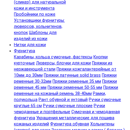
(сликер) для натуральной
кожи и инструмента
Пробойники по коже
Установщики фурнитуры:
люверсов, хольнитенов,
кнопок
Шаблоны для
изделий из кожи
Нитки для кожи
Фурнитура
Карабины, кольца сумочные, фастексы
Кнопки
курточные
Люверсы, блочки для кожи
Пряжки из
нержавеющей стали
Пряжки кожгалантерейные от
10мм до 30мм
Пряжки латунные solid brass
Пряжки
ременные 30-32мм
Пряжки ременные 35 мм
Пряжки
ременные 45 мм
Пряжки ременные 50-55 мм
Пряжки
ременные на кожаный ремень 38-40мм
Рамки,
полукольца
Рант обувной и унтовый
Ручки сумочные
круглые 65 см
Ручки сумочные плоские
Ручки
чемоданные и портфельные
Сумочная и чемоданная
фурнитура
Украшения металлические для пошива
кожаных изделий
Фурнитура обувная
Хольнитены