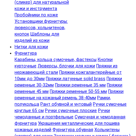
(сликер) для натуральной
кожи и инструмента
Пробойники по коже
Установщики фурнитуры:
люверсов, хольнитенов,
кнопок
Шаблоны для
изделий из кожи
Нитки для кожи
Фурнитура
Карабины, кольца сумочные, фастексы
Кнопки
курточные
Люверсы, блочки для кожи
Пряжки из
нержавеющей стали
Пряжки кожгалантерейные от
10мм до 30мм
Пряжки латунные solid brass
Пряжки
ременные 30-32мм
Пряжки ременные 35 мм
Пряжки
ременные 45 мм
Пряжки ременные 50-55 мм
Пряжки
ременные на кожаный ремень 38-40мм
Рамки,
полукольца
Рант обувной и унтовый
Ручки сумочные
круглые 65 см
Ручки сумочные плоские
Ручки
чемоданные и портфельные
Сумочная и чемоданная
фурнитура
Украшения металлические для пошива
кожаных изделий
Фурнитура обувная
Хольнитены