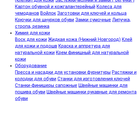
(клепки) для кожи
Застежки-молнии и замки ( бегунки )
Картон обувной и кожгалантерейный
Колеса для
чемоданов
Войлок
Заготовки для ключей и кольца
Крючки для шнурков обуви
Замки сумочные
Липучка,
стропа, резинка
Химия для кожи
Воск для кожи
Жидкая кожа (Нижний Новгород)
Клей
для кожи и подошв
Краска и аппретура для
натуральной кожи
Крем финишный для натуральной
кожи
Оборудование
Пресса и насадки для установки фурнитуры
Растяжки и
колодки для обуви
Станки для изготовления ключей
Станки-финишеры сапожные
Швейные машинки для
пошива обуви
Швейные машинки рукавные для ремонта
обуви