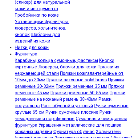
(сликер) для натуральной
кожи и инструмента
Пробойники по коже
Установщики фурнитуры:
люверсов, хольнитенов,
кнопок
Шаблоны для
изделий из кожи
Нитки для кожи
Фурнитура
Карабины, кольца сумочные, фастексы
Кнопки
курточные
Люверсы, блочки для кожи
Пряжки из
нержавеющей стали
Пряжки кожгалантерейные от
10мм до 30мм
Пряжки латунные solid brass
Пряжки
ременные 30-32мм
Пряжки ременные 35 мм
Пряжки
ременные 45 мм
Пряжки ременные 50-55 мм
Пряжки
ременные на кожаный ремень 38-40мм
Рамки,
полукольца
Рант обувной и унтовый
Ручки сумочные
круглые 65 см
Ручки сумочные плоские
Ручки
чемоданные и портфельные
Сумочная и чемоданная
фурнитура
Украшения металлические для пошива
кожаных изделий
Фурнитура обувная
Хольнитены