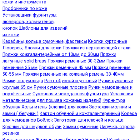
кожи и инструмента
Пробойники по коже
Установщики фурнитуры:
люверсов, хольнитенов,
кнопок
Шаблоны для изделий
из кожи
Карабины, кольца сумочные, фастексы
Кнопки курточные
Люверсы, блочки для кожи
Пряжки из нержавеющей стали
Пряжки кожгалантерейные от 10мм до 30мм
Пряжки
латунные solid brass
Пряжки ременные 30-32мм
Пряжки
ременные 35 мм
Пряжки ременные 45 мм
Пряжки ременные
50-55 мм
Пряжки ременные на кожаный ремень 38-40мм
Рамки, полукольца
Рант обувной и унтовый
Ручки сумочные
круглые 65 см
Ручки сумочные плоские
Ручки чемоданные и
портфельные
Сумочная и чемоданная фурнитура
Украшения
металлические для пошива кожаных изделий
Фурнитура
обувная
Хольнитены (клепки) для кожи
Застежки-молнии и
замки ( бегунки )
Картон обувной и кожгалантерейный
Колеса
для чемоданов
Войлок
Заготовки для ключей и кольца
Крючки для шнурков обуви
Замки сумочные
Липучка, стропа,
резинка
Воск для кожи
Жидкая кожа (Нижний Новгород)
Клей для