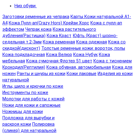
Низ обуви
Заготовки ременные из чепрака
Карты Кожи натуральной А1-
А4
Кожа Пулл-ап(Crazy Hors) Крейзи Хорс
Кожа с пулл-ап
эффектом
Чепрак кожа
Кожа растительного
дубления(Растишка)
Кожа Краст
Юфть (Краст) шорно-
седельная т.2-3мм
Кожа ременная
Кожа одежная
Кожа со
скидкой(дисконт)
Толстые ременные кожи: вороток, полы
Кожа подкладочная
Кожа Велюр
Кожа Нубук
Кожа
мебельная
Кожа сумочная Флотер 51 цвет
Кожа с тиснением
Крокодил(Рептилия)
Кожа обувная, автомобильная
Кожа для
ножен
Ранты и шнуры из кожи
Кожи лаковые
Изделия из кожи
натуральной
Иглы, шило и крючки по коже
Инструменты по коже
Молотки для работы с кожей
Ножи для кожи и сапожные
Ножницы для кожи
Подложка для вырубки и
раскроя кожи
Полировка
(сликер) для натуральной