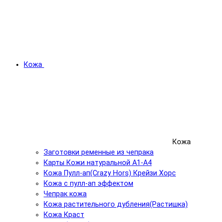
Кожа
Кожа
Заготовки ременные из чепрака
Карты Кожи натуральной А1-А4
Кожа Пулл-ап(Crazy Hors) Крейзи Хорс
Кожа с пулл-ап эффектом
Чепрак кожа
Кожа растительного дубления(Растишка)
Кожа Краст