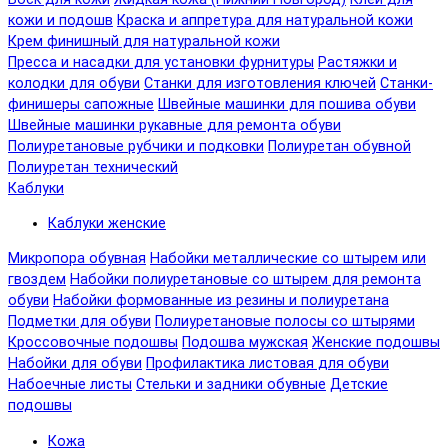
кожи и подошв
Краска и аппретура для натуральной кожи
Крем финишный для натуральной кожи
Пресса и насадки для установки фурнитуры
Растяжки и
колодки для обуви
Станки для изготовления ключей
Станки-
финишеры сапожные
Швейные машинки для пошива обуви
Швейные машинки рукавные для ремонта обуви
Полиуретановые рубчики и подковки
Полиуретан обувной
Полиуретан технический
Каблуки
Каблуки женские
Микропора обувная
Набойки металлические со штырем или
гвоздем
Набойки полиуретановые со штырем для ремонта
обуви
Набойки формованные из резины и полиуретана
Подметки для обуви
Полиуретановые полосы со штырями
Кроссовочные подошвы
Подошва мужская
Женские подошвы
Набойки для обуви
Профилактика листовая для обуви
Набоечные листы
Стельки и задники обувные
Детские
подошвы
Кожа