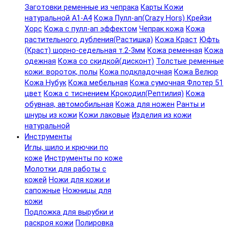
Заготовки ременные из чепрака
Карты Кожи
натуральной А1-А4
Кожа Пулл-ап(Crazy Hors) Крейзи
Хорс
Кожа с пулл-ап эффектом
Чепрак кожа
Кожа
растительного дубления(Растишка)
Кожа Краст
Юфть
(Краст) шорно-седельная т.2-3мм
Кожа ременная
Кожа
одежная
Кожа со скидкой(дисконт)
Толстые ременные
кожи: вороток, полы
Кожа подкладочная
Кожа Велюр
Кожа Нубук
Кожа мебельная
Кожа сумочная Флотер 51
цвет
Кожа с тиснением Крокодил(Рептилия)
Кожа
обувная, автомобильная
Кожа для ножен
Ранты и
шнуры из кожи
Кожи лаковые
Изделия из кожи
натуральной
Инструменты
Иглы, шило и крючки по
коже
Инструменты по коже
Молотки для работы с
кожей
Ножи для кожи и
сапожные
Ножницы для
кожи
Подложка для вырубки и
раскроя кожи
Полировка