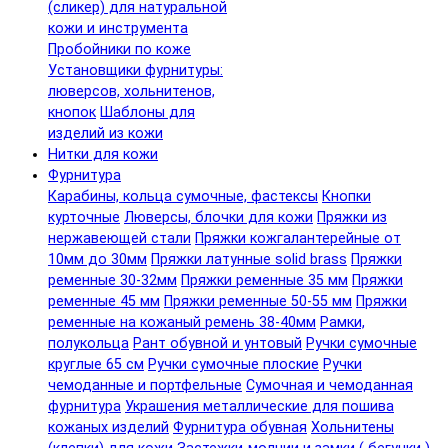
(сликер) для натуральной
кожи и инструмента
Пробойники по коже
Установщики фурнитуры:
люверсов, хольнитенов,
кнопок
Шаблоны для
изделий из кожи
Нитки для кожи
Фурнитура
Карабины, кольца сумочные, фастексы
Кнопки
курточные
Люверсы, блочки для кожи
Пряжки из
нержавеющей стали
Пряжки кожгалантерейные от
10мм до 30мм
Пряжки латунные solid brass
Пряжки
ременные 30-32мм
Пряжки ременные 35 мм
Пряжки
ременные 45 мм
Пряжки ременные 50-55 мм
Пряжки
ременные на кожаный ремень 38-40мм
Рамки,
полукольца
Рант обувной и унтовый
Ручки сумочные
круглые 65 см
Ручки сумочные плоские
Ручки
чемоданные и портфельные
Сумочная и чемоданная
фурнитура
Украшения металлические для пошива
кожаных изделий
Фурнитура обувная
Хольнитены