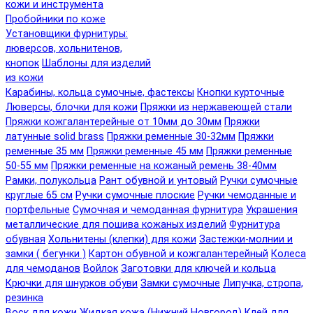
кожи и инструмента
Пробойники по коже
Установщики фурнитуры:
люверсов, хольнитенов,
кнопок
Шаблоны для изделий
из кожи
Карабины, кольца сумочные, фастексы
Кнопки курточные
Люверсы, блочки для кожи
Пряжки из нержавеющей стали
Пряжки кожгалантерейные от 10мм до 30мм
Пряжки
латунные solid brass
Пряжки ременные 30-32мм
Пряжки
ременные 35 мм
Пряжки ременные 45 мм
Пряжки ременные
50-55 мм
Пряжки ременные на кожаный ремень 38-40мм
Рамки, полукольца
Рант обувной и унтовый
Ручки сумочные
круглые 65 см
Ручки сумочные плоские
Ручки чемоданные и
портфельные
Сумочная и чемоданная фурнитура
Украшения
металлические для пошива кожаных изделий
Фурнитура
обувная
Хольнитены (клепки) для кожи
Застежки-молнии и
замки ( бегунки )
Картон обувной и кожгалантерейный
Колеса
для чемоданов
Войлок
Заготовки для ключей и кольца
Крючки для шнурков обуви
Замки сумочные
Липучка, стропа,
резинка
Воск для кожи
Жидкая кожа (Нижний Новгород)
Клей для