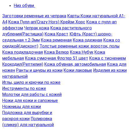
Низ обуви
Заготовки ременные из чепрака
Карты Кожи натуральной А1-
А4
Кожа Пулл-ап(Crazy Hors) Крейзи Хорс
Кожа с пулл-ап
эффектом
Чепрак кожа
Кожа растительного
дубления(Растишка)
Кожа Краст
Юфть (Краст) шорно-
седельная т.2-3мм
Кожа ременная
Кожа одежная
Кожа со
скидкой(дисконт)
Толстые ременные кожи: вороток, полы
Кожа подкладочная
Кожа Велюр
Кожа Нубук
Кожа
мебельная
Кожа сумочная Флотер 51 цвет
Кожа с тиснением
Крокодил(Рептилия)
Кожа обувная, автомобильная
Кожа для
ножен
Ранты и шнуры из кожи
Кожи лаковые
Изделия из кожи
натуральной
Иглы, шило и крючки по коже
Инструменты по коже
Молотки для работы с кожей
Ножи для кожи и сапожные
Ножницы для кожи
Подложка для вырубки и
раскроя кожи
Полировка
(сликер) для натуральной