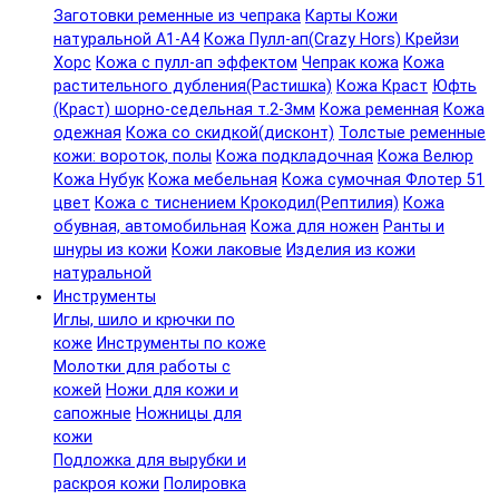
Заготовки ременные из чепрака
Карты Кожи
натуральной А1-А4
Кожа Пулл-ап(Crazy Hors) Крейзи
Хорс
Кожа с пулл-ап эффектом
Чепрак кожа
Кожа
растительного дубления(Растишка)
Кожа Краст
Юфть
(Краст) шорно-седельная т.2-3мм
Кожа ременная
Кожа
одежная
Кожа со скидкой(дисконт)
Толстые ременные
кожи: вороток, полы
Кожа подкладочная
Кожа Велюр
Кожа Нубук
Кожа мебельная
Кожа сумочная Флотер 51
цвет
Кожа с тиснением Крокодил(Рептилия)
Кожа
обувная, автомобильная
Кожа для ножен
Ранты и
шнуры из кожи
Кожи лаковые
Изделия из кожи
натуральной
Инструменты
Иглы, шило и крючки по
коже
Инструменты по коже
Молотки для работы с
кожей
Ножи для кожи и
сапожные
Ножницы для
кожи
Подложка для вырубки и
раскроя кожи
Полировка