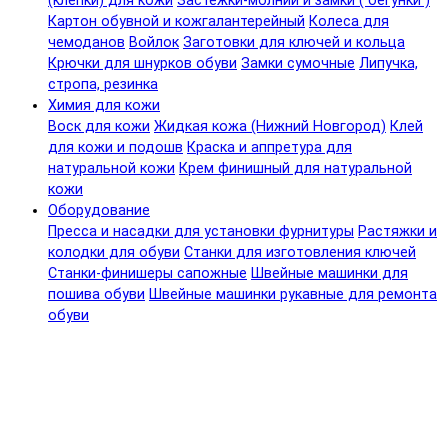
(клепки) для кожи
Застежки-молнии и замки ( бегунки )
Картон обувной и кожгалантерейный
Колеса для
чемоданов
Войлок
Заготовки для ключей и кольца
Крючки для шнурков обуви
Замки сумочные
Липучка,
стропа, резинка
Химия для кожи
Воск для кожи
Жидкая кожа (Нижний Новгород)
Клей
для кожи и подошв
Краска и аппретура для
натуральной кожи
Крем финишный для натуральной
кожи
Оборудование
Пресса и насадки для установки фурнитуры
Растяжки и
колодки для обуви
Станки для изготовления ключей
Станки-финишеры сапожные
Швейные машинки для
пошива обуви
Швейные машинки рукавные для ремонта
обуви