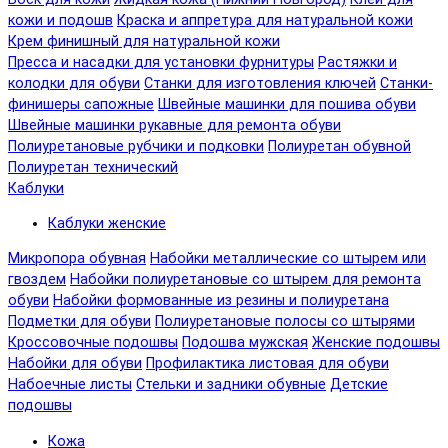
кожи и подошв
Краска и аппретура для натуральной кожи
Крем финишный для натуральной кожи
Пресса и насадки для установки фурнитуры
Растяжки и
колодки для обуви
Станки для изготовления ключей
Станки-
финишеры сапожные
Швейные машинки для пошива обуви
Швейные машинки рукавные для ремонта обуви
Полиуретановые рубчики и подковки
Полиуретан обувной
Полиуретан технический
Каблуки
Каблуки женские
Микропора обувная
Набойки металлические со штырем или
гвоздем
Набойки полиуретановые со штырем для ремонта
обуви
Набойки формованные из резины и полиуретана
Подметки для обуви
Полиуретановые полосы со штырями
Кроссовочные подошвы
Подошва мужская
Женские подошвы
Набойки для обуви
Профилактика листовая для обуви
Набоечные листы
Стельки и задники обувные
Детские
подошвы
Кожа