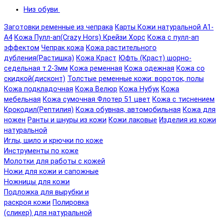
Низ обуви
Заготовки ременные из чепрака
Карты Кожи натуральной А1-
А4
Кожа Пулл-ап(Crazy Hors) Крейзи Хорс
Кожа с пулл-ап
эффектом
Чепрак кожа
Кожа растительного
дубления(Растишка)
Кожа Краст
Юфть (Краст) шорно-
седельная т.2-3мм
Кожа ременная
Кожа одежная
Кожа со
скидкой(дисконт)
Толстые ременные кожи: вороток, полы
Кожа подкладочная
Кожа Велюр
Кожа Нубук
Кожа
мебельная
Кожа сумочная Флотер 51 цвет
Кожа с тиснением
Крокодил(Рептилия)
Кожа обувная, автомобильная
Кожа для
ножен
Ранты и шнуры из кожи
Кожи лаковые
Изделия из кожи
натуральной
Иглы, шило и крючки по коже
Инструменты по коже
Молотки для работы с кожей
Ножи для кожи и сапожные
Ножницы для кожи
Подложка для вырубки и
раскроя кожи
Полировка
(сликер) для натуральной