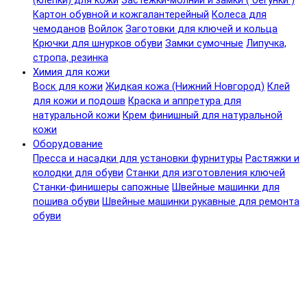
(клепки) для кожи
Застежки-молнии и замки ( бегунки )
Картон обувной и кожгалантерейный
Колеса для
чемоданов
Войлок
Заготовки для ключей и кольца
Крючки для шнурков обуви
Замки сумочные
Липучка,
стропа, резинка
Химия для кожи
Воск для кожи
Жидкая кожа (Нижний Новгород)
Клей
для кожи и подошв
Краска и аппретура для
натуральной кожи
Крем финишный для натуральной
кожи
Оборудование
Пресса и насадки для установки фурнитуры
Растяжки и
колодки для обуви
Станки для изготовления ключей
Станки-финишеры сапожные
Швейные машинки для
пошива обуви
Швейные машинки рукавные для ремонта
обуви