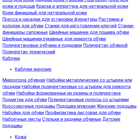
кожи и подошв
Краска и аппретура для натуральной кожи
Крем финишный для натуральной кожи
Пресса и насадки для установки фурнитуры
Растяжки и
колодки для обуви
Станки для изготовления ключей
Станки-
финишеры сапожные
Швейные машинки для пошива обуви
Швейные машинки рукавные для ремонта обуви
Полиуретановые рубчики и подковки
Полиуретан обувной
Полиуретан технический
Каблуки
Каблуки женские
Микропора обувная
Набойки металлические со штырем или
гвоздем
Набойки полиуретановые со штырем для ремонта
обуви
Набойки формованные из резины и полиуретана
Подметки для обуви
Полиуретановые полосы со штырями
Кроссовочные подошвы
Подошва мужская
Женские подошвы
Набойки для обуви
Профилактика листовая для обуви
Набоечные листы
Стельки и задники обувные
Детские
подошвы
Кожа