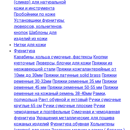
(сликер) для натуральной
кожи и инструмента
Пробойники по коже
Установщики фурнитуры:
люверсов, хольнитенов,
кнопок
Шаблоны для
изделий из кожи
Нитки для кожи
Фурнитура
Карабины, кольца сумочные, фастексы
Кнопки
курточные
Люверсы, блочки для кожи
Пряжки из
нержавеющей стали
Пряжки кожгалантерейные от
10мм до 30мм
Пряжки латунные solid brass
Пряжки
ременные 30-32мм
Пряжки ременные 35 мм
Пряжки
ременные 45 мм
Пряжки ременные 50-55 мм
Пряжки
ременные на кожаный ремень 38-40мм
Рамки,
полукольца
Рант обувной и унтовый
Ручки сумочные
круглые 65 см
Ручки сумочные плоские
Ручки
чемоданные и портфельные
Сумочная и чемоданная
фурнитура
Украшения металлические для пошива
кожаных изделий
Фурнитура обувная
Хольнитены