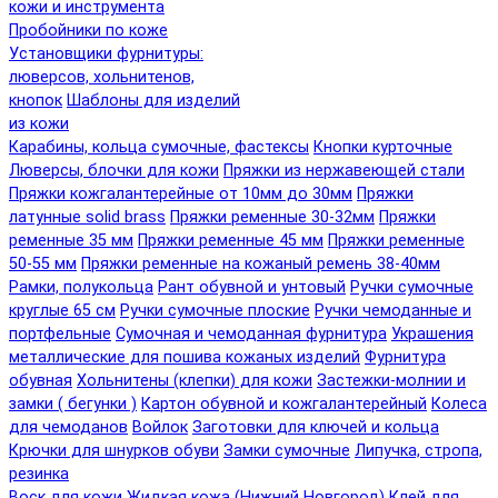
кожи и инструмента
Пробойники по коже
Установщики фурнитуры:
люверсов, хольнитенов,
кнопок
Шаблоны для изделий
из кожи
Карабины, кольца сумочные, фастексы
Кнопки курточные
Люверсы, блочки для кожи
Пряжки из нержавеющей стали
Пряжки кожгалантерейные от 10мм до 30мм
Пряжки
латунные solid brass
Пряжки ременные 30-32мм
Пряжки
ременные 35 мм
Пряжки ременные 45 мм
Пряжки ременные
50-55 мм
Пряжки ременные на кожаный ремень 38-40мм
Рамки, полукольца
Рант обувной и унтовый
Ручки сумочные
круглые 65 см
Ручки сумочные плоские
Ручки чемоданные и
портфельные
Сумочная и чемоданная фурнитура
Украшения
металлические для пошива кожаных изделий
Фурнитура
обувная
Хольнитены (клепки) для кожи
Застежки-молнии и
замки ( бегунки )
Картон обувной и кожгалантерейный
Колеса
для чемоданов
Войлок
Заготовки для ключей и кольца
Крючки для шнурков обуви
Замки сумочные
Липучка, стропа,
резинка
Воск для кожи
Жидкая кожа (Нижний Новгород)
Клей для