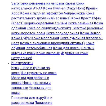
Заготовки ременные из чепрака
Карты Кожи
натуральной А1-А4
Кожа Пулл-ап(Crazy Hors) Крейзи
Хорс
Кожа с пулл-ап эффектом
Чепрак кожа
Кожа
растительного дубления(Растишка)
Кожа Краст
Юфть
(Краст) шорно-седельная т.2-3мм
Кожа ременная
Кожа
одежная
Кожа со скидкой(дисконт)
Толстые ременные
кожи: вороток, полы
Кожа подкладочная
Кожа Велюр
Кожа Нубук
Кожа мебельная
Кожа сумочная Флотер 51
цвет
Кожа с тиснением Крокодил(Рептилия)
Кожа
обувная, автомобильная
Кожа для ножен
Ранты и
шнуры из кожи
Кожи лаковые
Изделия из кожи
натуральной
Инструменты
Иглы, шило и крючки по
коже
Инструменты по коже
Молотки для работы с
кожей
Ножи для кожи и
сапожные
Ножницы для
кожи
Подложка для вырубки и
раскроя кожи
Полировка