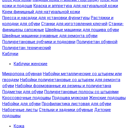
кожи и подошв
Краска и аппретура для натуральной кожи
Крем финишный для натуральной кожи
Пресса и насадки для установки фурнитуры
Растяжки и
колодки для обуви
Станки для изготовления ключей
Станки-
финишеры сапожные
Швейные машинки для пошива обуви
Швейные машинки рукавные для ремонта обуви
Полиуретановые рубчики и подковки
Полиуретан обувной
Полиуретан технический
Каблуки
Каблуки женские
Микропора обувная
Набойки металлические со штырем или
гвоздем
Набойки полиуретановые со штырем для ремонта
обуви
Набойки формованные из резины и полиуретана
Подметки для обуви
Полиуретановые полосы со штырями
Кроссовочные подошвы
Подошва мужская
Женские подошвы
Набойки для обуви
Профилактика листовая для обуви
Набоечные листы
Стельки и задники обувные
Детские
подошвы
Кожа