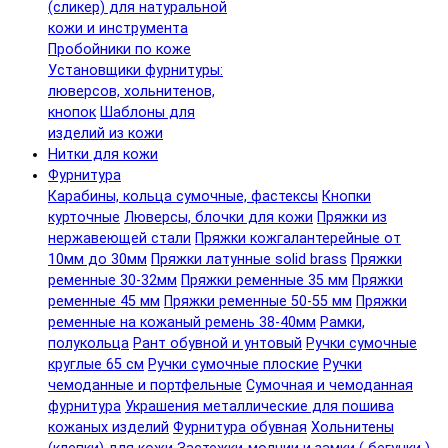
(сликер) для натуральной
кожи и инструмента
Пробойники по коже
Установщики фурнитуры:
люверсов, хольнитенов,
кнопок
Шаблоны для
изделий из кожи
Нитки для кожи
Фурнитура
Карабины, кольца сумочные, фастексы
Кнопки
курточные
Люверсы, блочки для кожи
Пряжки из
нержавеющей стали
Пряжки кожгалантерейные от
10мм до 30мм
Пряжки латунные solid brass
Пряжки
ременные 30-32мм
Пряжки ременные 35 мм
Пряжки
ременные 45 мм
Пряжки ременные 50-55 мм
Пряжки
ременные на кожаный ремень 38-40мм
Рамки,
полукольца
Рант обувной и унтовый
Ручки сумочные
круглые 65 см
Ручки сумочные плоские
Ручки
чемоданные и портфельные
Сумочная и чемоданная
фурнитура
Украшения металлические для пошива
кожаных изделий
Фурнитура обувная
Хольнитены