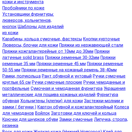
кожи и инструмента
Пробойники по коже
Установщики фурнитуры:
люверсов, хольнитенов,
кнопок
Шаблоны для изделий
из кожи
Карабины, кольца сумочные, фастексы
Кнопки курточные
Люверсы, блочки для кожи
Пряжки из нержавеющей стали
Пряжки кожгалантерейные от 10мм до 30мм
Пряжки
латунные solid brass
Пряжки ременные 30-32мм
Пряжки
ременные 35 мм
Пряжки ременные 45 мм
Пряжки ременные
50-55 мм
Пряжки ременные на кожаный ремень 38-40мм
Рамки, полукольца
Рант обувной и унтовый
Ручки сумочные
круглые 65 см
Ручки сумочные плоские
Ручки чемоданные и
портфельные
Сумочная и чемоданная фурнитура
Украшения
металлические для пошива кожаных изделий
Фурнитура
обувная
Хольнитены (клепки) для кожи
Застежки-молнии и
замки ( бегунки )
Картон обувной и кожгалантерейный
Колеса
для чемоданов
Войлок
Заготовки для ключей и кольца
Крючки для шнурков обуви
Замки сумочные
Липучка, стропа,
резинка
Воск для кожи
Жидкая кожа (Нижний Новгород)
Клей для