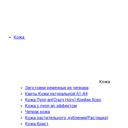
Кожа
Кожа
Заготовки ременные из чепрака
Карты Кожи натуральной А1-А4
Кожа Пулл-ап(Crazy Hors) Крейзи Хорс
Кожа с пулл-ап эффектом
Чепрак кожа
Кожа растительного дубления(Растишка)
Кожа Краст