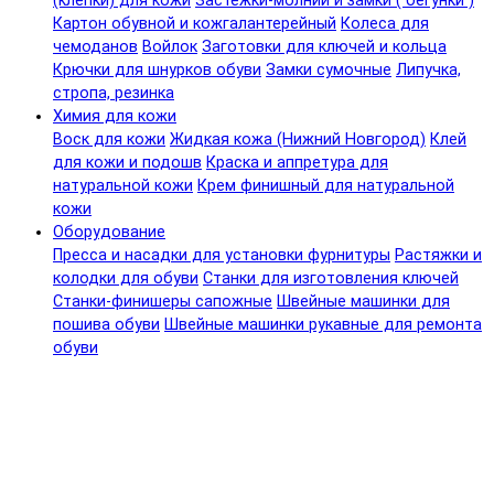
(клепки) для кожи
Застежки-молнии и замки ( бегунки )
Картон обувной и кожгалантерейный
Колеса для
чемоданов
Войлок
Заготовки для ключей и кольца
Крючки для шнурков обуви
Замки сумочные
Липучка,
стропа, резинка
Химия для кожи
Воск для кожи
Жидкая кожа (Нижний Новгород)
Клей
для кожи и подошв
Краска и аппретура для
натуральной кожи
Крем финишный для натуральной
кожи
Оборудование
Пресса и насадки для установки фурнитуры
Растяжки и
колодки для обуви
Станки для изготовления ключей
Станки-финишеры сапожные
Швейные машинки для
пошива обуви
Швейные машинки рукавные для ремонта
обуви