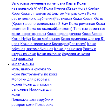
Заготовки ременные из чепрака
Карты Кожи
натуральной А1-А4
Кожа Пулл-ап(Crazy Hors) Крейзи
Хорс
Кожа с пулл-ап эффектом
Чепрак кожа
Кожа
растительного дубления(Растишка)
Кожа Краст
Юфть
(Краст) шорно-седельная т.2-3мм
Кожа ременная
Кожа
одежная
Кожа со скидкой(дисконт)
Толстые ременные
кожи: вороток, полы
Кожа подкладочная
Кожа Велюр
Кожа Нубук
Кожа мебельная
Кожа сумочная Флотер 51
цвет
Кожа с тиснением Крокодил(Рептилия)
Кожа
обувная, автомобильная
Кожа для ножен
Ранты и
шнуры из кожи
Кожи лаковые
Изделия из кожи
натуральной
Инструменты
Иглы, шило и крючки по
коже
Инструменты по коже
Молотки для работы с
кожей
Ножи для кожи и
сапожные
Ножницы для
кожи
Подложка для вырубки и
раскроя кожи
Полировка