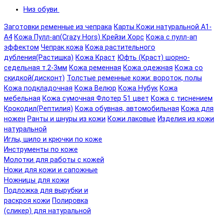
Низ обуви
Заготовки ременные из чепрака
Карты Кожи натуральной А1-
А4
Кожа Пулл-ап(Crazy Hors) Крейзи Хорс
Кожа с пулл-ап
эффектом
Чепрак кожа
Кожа растительного
дубления(Растишка)
Кожа Краст
Юфть (Краст) шорно-
седельная т.2-3мм
Кожа ременная
Кожа одежная
Кожа со
скидкой(дисконт)
Толстые ременные кожи: вороток, полы
Кожа подкладочная
Кожа Велюр
Кожа Нубук
Кожа
мебельная
Кожа сумочная Флотер 51 цвет
Кожа с тиснением
Крокодил(Рептилия)
Кожа обувная, автомобильная
Кожа для
ножен
Ранты и шнуры из кожи
Кожи лаковые
Изделия из кожи
натуральной
Иглы, шило и крючки по коже
Инструменты по коже
Молотки для работы с кожей
Ножи для кожи и сапожные
Ножницы для кожи
Подложка для вырубки и
раскроя кожи
Полировка
(сликер) для натуральной