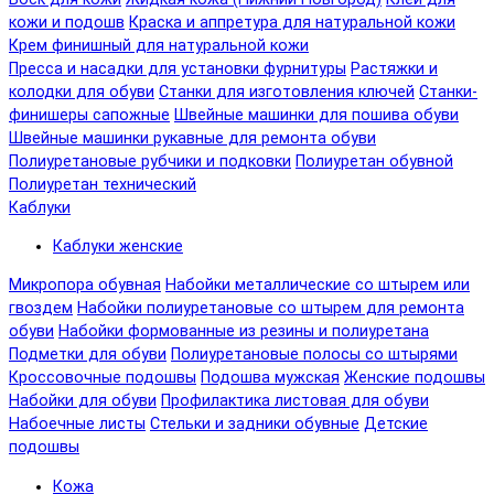
кожи и подошв
Краска и аппретура для натуральной кожи
Крем финишный для натуральной кожи
Пресса и насадки для установки фурнитуры
Растяжки и
колодки для обуви
Станки для изготовления ключей
Станки-
финишеры сапожные
Швейные машинки для пошива обуви
Швейные машинки рукавные для ремонта обуви
Полиуретановые рубчики и подковки
Полиуретан обувной
Полиуретан технический
Каблуки
Каблуки женские
Микропора обувная
Набойки металлические со штырем или
гвоздем
Набойки полиуретановые со штырем для ремонта
обуви
Набойки формованные из резины и полиуретана
Подметки для обуви
Полиуретановые полосы со штырями
Кроссовочные подошвы
Подошва мужская
Женские подошвы
Набойки для обуви
Профилактика листовая для обуви
Набоечные листы
Стельки и задники обувные
Детские
подошвы
Кожа