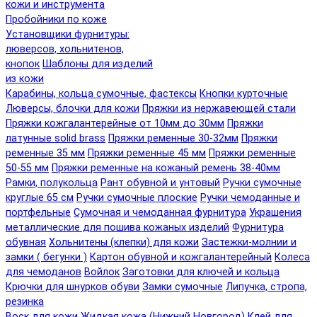
кожи и инструмента
Пробойники по коже
Установщики фурнитуры:
люверсов, хольнитенов,
кнопок
Шаблоны для изделий
из кожи
Карабины, кольца сумочные, фастексы
Кнопки курточные
Люверсы, блочки для кожи
Пряжки из нержавеющей стали
Пряжки кожгалантерейные от 10мм до 30мм
Пряжки
латунные solid brass
Пряжки ременные 30-32мм
Пряжки
ременные 35 мм
Пряжки ременные 45 мм
Пряжки ременные
50-55 мм
Пряжки ременные на кожаный ремень 38-40мм
Рамки, полукольца
Рант обувной и унтовый
Ручки сумочные
круглые 65 см
Ручки сумочные плоские
Ручки чемоданные и
портфельные
Сумочная и чемоданная фурнитура
Украшения
металлические для пошива кожаных изделий
Фурнитура
обувная
Хольнитены (клепки) для кожи
Застежки-молнии и
замки ( бегунки )
Картон обувной и кожгалантерейный
Колеса
для чемоданов
Войлок
Заготовки для ключей и кольца
Крючки для шнурков обуви
Замки сумочные
Липучка, стропа,
резинка
Воск для кожи
Жидкая кожа (Нижний Новгород)
Клей для