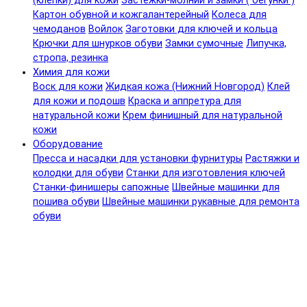
(клепки) для кожи
Застежки-молнии и замки ( бегунки )
Картон обувной и кожгалантерейный
Колеса для
чемоданов
Войлок
Заготовки для ключей и кольца
Крючки для шнурков обуви
Замки сумочные
Липучка,
стропа, резинка
Химия для кожи
Воск для кожи
Жидкая кожа (Нижний Новгород)
Клей
для кожи и подошв
Краска и аппретура для
натуральной кожи
Крем финишный для натуральной
кожи
Оборудование
Пресса и насадки для установки фурнитуры
Растяжки и
колодки для обуви
Станки для изготовления ключей
Станки-финишеры сапожные
Швейные машинки для
пошива обуви
Швейные машинки рукавные для ремонта
обуви