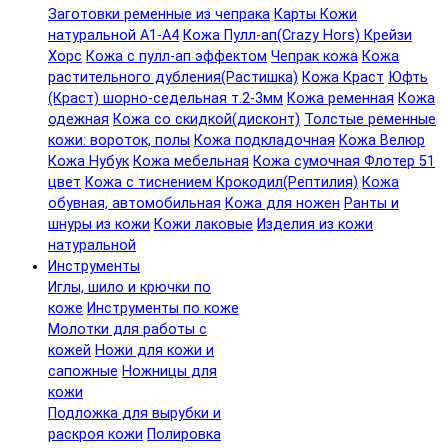
Заготовки ременные из чепрака
Карты Кожи
натуральной А1-А4
Кожа Пулл-ап(Crazy Hors) Крейзи
Хорс
Кожа с пулл-ап эффектом
Чепрак кожа
Кожа
растительного дубления(Растишка)
Кожа Краст
Юфть
(Краст) шорно-седельная т.2-3мм
Кожа ременная
Кожа
одежная
Кожа со скидкой(дисконт)
Толстые ременные
кожи: вороток, полы
Кожа подкладочная
Кожа Велюр
Кожа Нубук
Кожа мебельная
Кожа сумочная Флотер 51
цвет
Кожа с тиснением Крокодил(Рептилия)
Кожа
обувная, автомобильная
Кожа для ножен
Ранты и
шнуры из кожи
Кожи лаковые
Изделия из кожи
натуральной
Инструменты
Иглы, шило и крючки по
коже
Инструменты по коже
Молотки для работы с
кожей
Ножи для кожи и
сапожные
Ножницы для
кожи
Подложка для вырубки и
раскроя кожи
Полировка