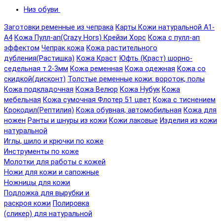
Низ обуви
Заготовки ременные из чепрака
Карты Кожи натуральной А1-
А4
Кожа Пулл-ап(Crazy Hors) Крейзи Хорс
Кожа с пулл-ап
эффектом
Чепрак кожа
Кожа растительного
дубления(Растишка)
Кожа Краст
Юфть (Краст) шорно-
седельная т.2-3мм
Кожа ременная
Кожа одежная
Кожа со
скидкой(дисконт)
Толстые ременные кожи: вороток, полы
Кожа подкладочная
Кожа Велюр
Кожа Нубук
Кожа
мебельная
Кожа сумочная Флотер 51 цвет
Кожа с тиснением
Крокодил(Рептилия)
Кожа обувная, автомобильная
Кожа для
ножен
Ранты и шнуры из кожи
Кожи лаковые
Изделия из кожи
натуральной
Иглы, шило и крючки по коже
Инструменты по коже
Молотки для работы с кожей
Ножи для кожи и сапожные
Ножницы для кожи
Подложка для вырубки и
раскроя кожи
Полировка
(сликер) для натуральной