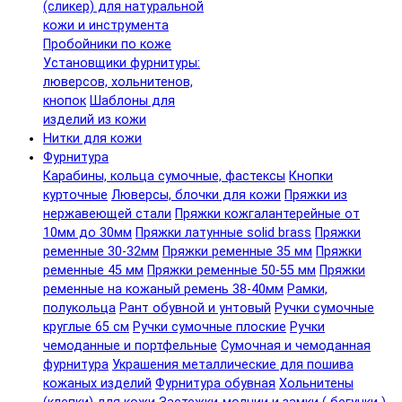
(сликер) для натуральной
кожи и инструмента
Пробойники по коже
Установщики фурнитуры:
люверсов, хольнитенов,
кнопок
Шаблоны для
изделий из кожи
Нитки для кожи
Фурнитура
Карабины, кольца сумочные, фастексы
Кнопки
курточные
Люверсы, блочки для кожи
Пряжки из
нержавеющей стали
Пряжки кожгалантерейные от
10мм до 30мм
Пряжки латунные solid brass
Пряжки
ременные 30-32мм
Пряжки ременные 35 мм
Пряжки
ременные 45 мм
Пряжки ременные 50-55 мм
Пряжки
ременные на кожаный ремень 38-40мм
Рамки,
полукольца
Рант обувной и унтовый
Ручки сумочные
круглые 65 см
Ручки сумочные плоские
Ручки
чемоданные и портфельные
Сумочная и чемоданная
фурнитура
Украшения металлические для пошива
кожаных изделий
Фурнитура обувная
Хольнитены