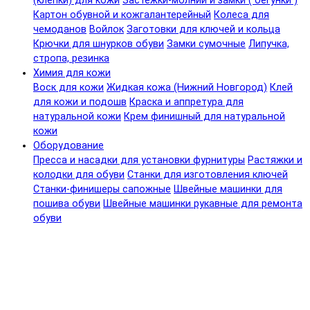
(клепки) для кожи
Застежки-молнии и замки ( бегунки )
Картон обувной и кожгалантерейный
Колеса для
чемоданов
Войлок
Заготовки для ключей и кольца
Крючки для шнурков обуви
Замки сумочные
Липучка,
стропа, резинка
Химия для кожи
Воск для кожи
Жидкая кожа (Нижний Новгород)
Клей
для кожи и подошв
Краска и аппретура для
натуральной кожи
Крем финишный для натуральной
кожи
Оборудование
Пресса и насадки для установки фурнитуры
Растяжки и
колодки для обуви
Станки для изготовления ключей
Станки-финишеры сапожные
Швейные машинки для
пошива обуви
Швейные машинки рукавные для ремонта
обуви