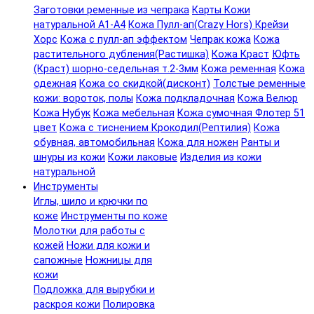
Заготовки ременные из чепрака
Карты Кожи
натуральной А1-А4
Кожа Пулл-ап(Crazy Hors) Крейзи
Хорс
Кожа с пулл-ап эффектом
Чепрак кожа
Кожа
растительного дубления(Растишка)
Кожа Краст
Юфть
(Краст) шорно-седельная т.2-3мм
Кожа ременная
Кожа
одежная
Кожа со скидкой(дисконт)
Толстые ременные
кожи: вороток, полы
Кожа подкладочная
Кожа Велюр
Кожа Нубук
Кожа мебельная
Кожа сумочная Флотер 51
цвет
Кожа с тиснением Крокодил(Рептилия)
Кожа
обувная, автомобильная
Кожа для ножен
Ранты и
шнуры из кожи
Кожи лаковые
Изделия из кожи
натуральной
Инструменты
Иглы, шило и крючки по
коже
Инструменты по коже
Молотки для работы с
кожей
Ножи для кожи и
сапожные
Ножницы для
кожи
Подложка для вырубки и
раскроя кожи
Полировка