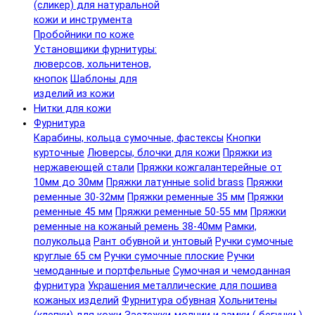
(сликер) для натуральной
кожи и инструмента
Пробойники по коже
Установщики фурнитуры:
люверсов, хольнитенов,
кнопок
Шаблоны для
изделий из кожи
Нитки для кожи
Фурнитура
Карабины, кольца сумочные, фастексы
Кнопки
курточные
Люверсы, блочки для кожи
Пряжки из
нержавеющей стали
Пряжки кожгалантерейные от
10мм до 30мм
Пряжки латунные solid brass
Пряжки
ременные 30-32мм
Пряжки ременные 35 мм
Пряжки
ременные 45 мм
Пряжки ременные 50-55 мм
Пряжки
ременные на кожаный ремень 38-40мм
Рамки,
полукольца
Рант обувной и унтовый
Ручки сумочные
круглые 65 см
Ручки сумочные плоские
Ручки
чемоданные и портфельные
Сумочная и чемоданная
фурнитура
Украшения металлические для пошива
кожаных изделий
Фурнитура обувная
Хольнитены