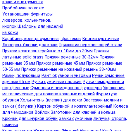
кожи и инструмента
Пробойники по коже
Установщики фурнитуры:
люверсов, хольнитенов,
кнопок
Шаблоны для изделий
из кожи
Карабины, кольца сумочные, фастексы
Кнопки курточные
Люверсы, блочки для кожи
Пряжки из нержавеющей стали
Пряжки кожгалантерейные от 10мм до 30мм
Пряжки
латунные solid brass
Пряжки ременные 30-32мм
Пряжки
ременные 35 мм
Пряжки ременные 45 мм
Пряжки ременные
50-55 мм
Пряжки ременные на кожаный ремень 38-40мм
Рамки, полукольца
Рант обувной и унтовый
Ручки сумочные
круглые 65 см
Ручки сумочные плоские
Ручки чемоданные и
портфельные
Сумочная и чемоданная фурнитура
Украшения
металлические для пошива кожаных изделий
Фурнитура
обувная
Хольнитены (клепки) для кожи
Застежки-молнии и
замки ( бегунки )
Картон обувной и кожгалантерейный
Колеса
для чемоданов
Войлок
Заготовки для ключей и кольца
Крючки для шнурков обуви
Замки сумочные
Липучка, стропа,
резинка
Воск для кожи
Жидкая кожа (Нижний Новгород)
Клей для