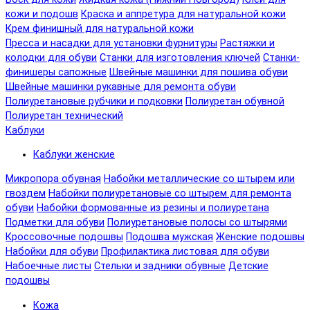
кожи и подошв
Краска и аппретура для натуральной кожи
Крем финишный для натуральной кожи
Пресса и насадки для установки фурнитуры
Растяжки и
колодки для обуви
Станки для изготовления ключей
Станки-
финишеры сапожные
Швейные машинки для пошива обуви
Швейные машинки рукавные для ремонта обуви
Полиуретановые рубчики и подковки
Полиуретан обувной
Полиуретан технический
Каблуки
Каблуки женские
Микропора обувная
Набойки металлические со штырем или
гвоздем
Набойки полиуретановые со штырем для ремонта
обуви
Набойки формованные из резины и полиуретана
Подметки для обуви
Полиуретановые полосы со штырями
Кроссовочные подошвы
Подошва мужская
Женские подошвы
Набойки для обуви
Профилактика листовая для обуви
Набоечные листы
Стельки и задники обувные
Детские
подошвы
Кожа