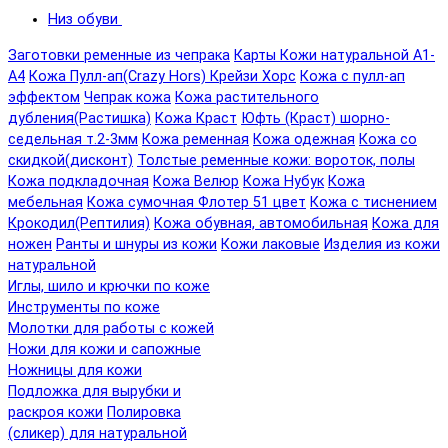
Низ обуви
Заготовки ременные из чепрака
Карты Кожи натуральной А1-
А4
Кожа Пулл-ап(Crazy Hors) Крейзи Хорс
Кожа с пулл-ап
эффектом
Чепрак кожа
Кожа растительного
дубления(Растишка)
Кожа Краст
Юфть (Краст) шорно-
седельная т.2-3мм
Кожа ременная
Кожа одежная
Кожа со
скидкой(дисконт)
Толстые ременные кожи: вороток, полы
Кожа подкладочная
Кожа Велюр
Кожа Нубук
Кожа
мебельная
Кожа сумочная Флотер 51 цвет
Кожа с тиснением
Крокодил(Рептилия)
Кожа обувная, автомобильная
Кожа для
ножен
Ранты и шнуры из кожи
Кожи лаковые
Изделия из кожи
натуральной
Иглы, шило и крючки по коже
Инструменты по коже
Молотки для работы с кожей
Ножи для кожи и сапожные
Ножницы для кожи
Подложка для вырубки и
раскроя кожи
Полировка
(сликер) для натуральной