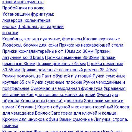
кожи и инструмента
Пробойники по коже
Установщики фурнитуры:
люверсов, хольнитенов,
кнопок
Шаблоны для изделий
из кожи
Карабины, кольца сумочные, фастексы
Кнопки курточные
Люверсы, блочки для кожи
Пряжки из нержавеющей стали
Пряжки кожгалантерейные от 10мм до 30мм
Пряжки
латунные solid brass
Пряжки ременные 30-32мм
Пряжки
ременные 35 мм
Пряжки ременные 45 мм
Пряжки ременные
50-55 мм
Пряжки ременные на кожаный ремень 38-40мм
Рамки, полукольца
Рант обувной и унтовый
Ручки сумочные
круглые 65 см
Ручки сумочные плоские
Ручки чемоданные и
портфельные
Сумочная и чемоданная фурнитура
Украшения
металлические для пошива кожаных изделий
Фурнитура
обувная
Хольнитены (клепки) для кожи
Застежки-молнии и
замки ( бегунки )
Картон обувной и кожгалантерейный
Колеса
для чемоданов
Войлок
Заготовки для ключей и кольца
Крючки для шнурков обуви
Замки сумочные
Липучка, стропа,
резинка
Воск для кожи
Жидкая кожа (Нижний Новгород)
Клей для