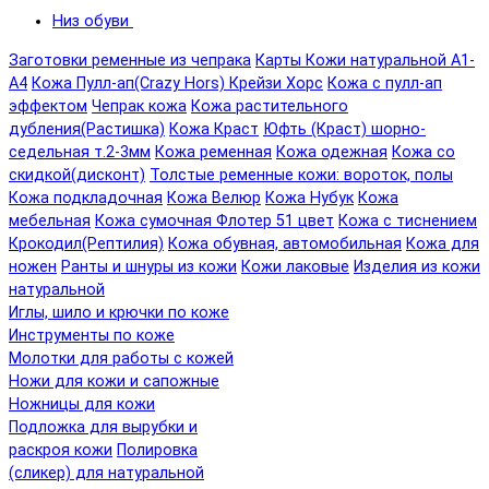
Низ обуви
Заготовки ременные из чепрака
Карты Кожи натуральной А1-
А4
Кожа Пулл-ап(Crazy Hors) Крейзи Хорс
Кожа с пулл-ап
эффектом
Чепрак кожа
Кожа растительного
дубления(Растишка)
Кожа Краст
Юфть (Краст) шорно-
седельная т.2-3мм
Кожа ременная
Кожа одежная
Кожа со
скидкой(дисконт)
Толстые ременные кожи: вороток, полы
Кожа подкладочная
Кожа Велюр
Кожа Нубук
Кожа
мебельная
Кожа сумочная Флотер 51 цвет
Кожа с тиснением
Крокодил(Рептилия)
Кожа обувная, автомобильная
Кожа для
ножен
Ранты и шнуры из кожи
Кожи лаковые
Изделия из кожи
натуральной
Иглы, шило и крючки по коже
Инструменты по коже
Молотки для работы с кожей
Ножи для кожи и сапожные
Ножницы для кожи
Подложка для вырубки и
раскроя кожи
Полировка
(сликер) для натуральной