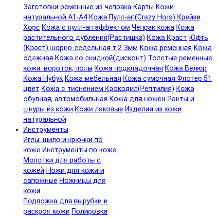
Заготовки ременные из чепрака
Карты Кожи
натуральной А1-А4
Кожа Пулл-ап(Crazy Hors) Крейзи
Хорс
Кожа с пулл-ап эффектом
Чепрак кожа
Кожа
растительного дубления(Растишка)
Кожа Краст
Юфть
(Краст) шорно-седельная т.2-3мм
Кожа ременная
Кожа
одежная
Кожа со скидкой(дисконт)
Толстые ременные
кожи: вороток, полы
Кожа подкладочная
Кожа Велюр
Кожа Нубук
Кожа мебельная
Кожа сумочная Флотер 51
цвет
Кожа с тиснением Крокодил(Рептилия)
Кожа
обувная, автомобильная
Кожа для ножен
Ранты и
шнуры из кожи
Кожи лаковые
Изделия из кожи
натуральной
Инструменты
Иглы, шило и крючки по
коже
Инструменты по коже
Молотки для работы с
кожей
Ножи для кожи и
сапожные
Ножницы для
кожи
Подложка для вырубки и
раскроя кожи
Полировка