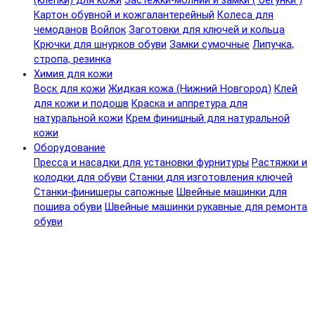
(клепки) для кожи
Застежки-молнии и замки ( бегунки )
Картон обувной и кожгалантерейный
Колеса для
чемоданов
Войлок
Заготовки для ключей и кольца
Крючки для шнурков обуви
Замки сумочные
Липучка,
стропа, резинка
Химия для кожи
Воск для кожи
Жидкая кожа (Нижний Новгород)
Клей
для кожи и подошв
Краска и аппретура для
натуральной кожи
Крем финишный для натуральной
кожи
Оборудование
Пресса и насадки для установки фурнитуры
Растяжки и
колодки для обуви
Станки для изготовления ключей
Станки-финишеры сапожные
Швейные машинки для
пошива обуви
Швейные машинки рукавные для ремонта
обуви