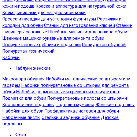
кожи и подошв
Краска и аппретура для натуральной кожи
Крем финишный для натуральной кожи
Пресса и насадки для установки фурнитуры
Растяжки и
колодки для обуви
Станки для изготовления ключей
Станки-
финишеры сапожные
Швейные машинки для пошива обуви
Швейные машинки рукавные для ремонта обуви
Полиуретановые рубчики и подковки
Полиуретан обувной
Полиуретан технический
Каблуки
Каблуки женские
Микропора обувная
Набойки металлические со штырем или
гвоздем
Набойки полиуретановые со штырем для ремонта
обуви
Набойки формованные из резины и полиуретана
Подметки для обуви
Полиуретановые полосы со штырями
Кроссовочные подошвы
Подошва мужская
Женские подошвы
Набойки для обуви
Профилактика листовая для обуви
Набоечные листы
Стельки и задники обувные
Детские
подошвы
Кожа