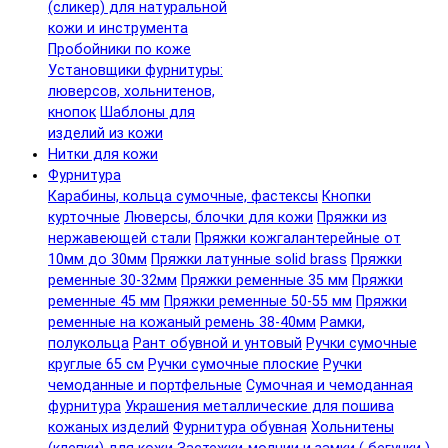
(сликер) для натуральной
кожи и инструмента
Пробойники по коже
Установщики фурнитуры:
люверсов, хольнитенов,
кнопок
Шаблоны для
изделий из кожи
Нитки для кожи
Фурнитура
Карабины, кольца сумочные, фастексы
Кнопки
курточные
Люверсы, блочки для кожи
Пряжки из
нержавеющей стали
Пряжки кожгалантерейные от
10мм до 30мм
Пряжки латунные solid brass
Пряжки
ременные 30-32мм
Пряжки ременные 35 мм
Пряжки
ременные 45 мм
Пряжки ременные 50-55 мм
Пряжки
ременные на кожаный ремень 38-40мм
Рамки,
полукольца
Рант обувной и унтовый
Ручки сумочные
круглые 65 см
Ручки сумочные плоские
Ручки
чемоданные и портфельные
Сумочная и чемоданная
фурнитура
Украшения металлические для пошива
кожаных изделий
Фурнитура обувная
Хольнитены