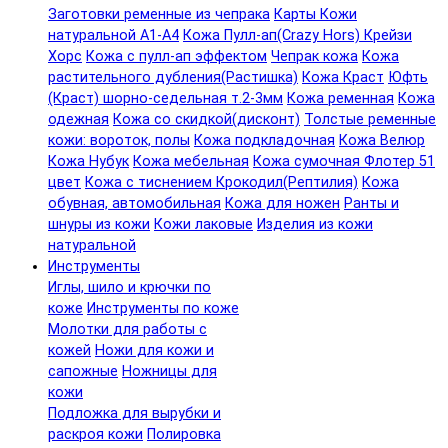
Заготовки ременные из чепрака
Карты Кожи
натуральной А1-А4
Кожа Пулл-ап(Crazy Hors) Крейзи
Хорс
Кожа с пулл-ап эффектом
Чепрак кожа
Кожа
растительного дубления(Растишка)
Кожа Краст
Юфть
(Краст) шорно-седельная т.2-3мм
Кожа ременная
Кожа
одежная
Кожа со скидкой(дисконт)
Толстые ременные
кожи: вороток, полы
Кожа подкладочная
Кожа Велюр
Кожа Нубук
Кожа мебельная
Кожа сумочная Флотер 51
цвет
Кожа с тиснением Крокодил(Рептилия)
Кожа
обувная, автомобильная
Кожа для ножен
Ранты и
шнуры из кожи
Кожи лаковые
Изделия из кожи
натуральной
Инструменты
Иглы, шило и крючки по
коже
Инструменты по коже
Молотки для работы с
кожей
Ножи для кожи и
сапожные
Ножницы для
кожи
Подложка для вырубки и
раскроя кожи
Полировка