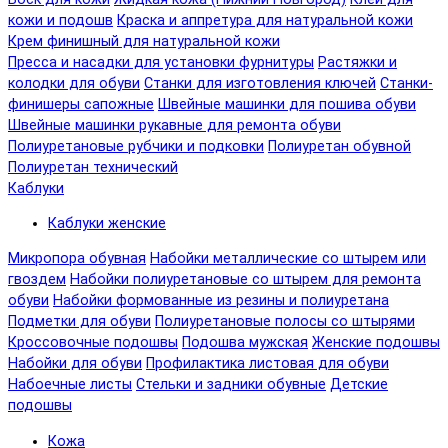
кожи и подошв
Краска и аппретура для натуральной кожи
Крем финишный для натуральной кожи
Пресса и насадки для установки фурнитуры
Растяжки и
колодки для обуви
Станки для изготовления ключей
Станки-
финишеры сапожные
Швейные машинки для пошива обуви
Швейные машинки рукавные для ремонта обуви
Полиуретановые рубчики и подковки
Полиуретан обувной
Полиуретан технический
Каблуки
Каблуки женские
Микропора обувная
Набойки металлические со штырем или
гвоздем
Набойки полиуретановые со штырем для ремонта
обуви
Набойки формованные из резины и полиуретана
Подметки для обуви
Полиуретановые полосы со штырями
Кроссовочные подошвы
Подошва мужская
Женские подошвы
Набойки для обуви
Профилактика листовая для обуви
Набоечные листы
Стельки и задники обувные
Детские
подошвы
Кожа