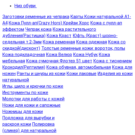
Низ обуви
Заготовки ременные из чепрака
Карты Кожи натуральной А1-
А4
Кожа Пулл-ап(Crazy Hors) Крейзи Хорс
Кожа с пулл-ап
эффектом
Чепрак кожа
Кожа растительного
дубления(Растишка)
Кожа Краст
Юфть (Краст) шорно-
седельная т.2-3мм
Кожа ременная
Кожа одежная
Кожа со
скидкой(дисконт)
Толстые ременные кожи: вороток, полы
Кожа подкладочная
Кожа Велюр
Кожа Нубук
Кожа
мебельная
Кожа сумочная Флотер 51 цвет
Кожа с тиснением
Крокодил(Рептилия)
Кожа обувная, автомобильная
Кожа для
ножен
Ранты и шнуры из кожи
Кожи лаковые
Изделия из кожи
натуральной
Иглы, шило и крючки по коже
Инструменты по коже
Молотки для работы с кожей
Ножи для кожи и сапожные
Ножницы для кожи
Подложка для вырубки и
раскроя кожи
Полировка
(сликер) для натуральной