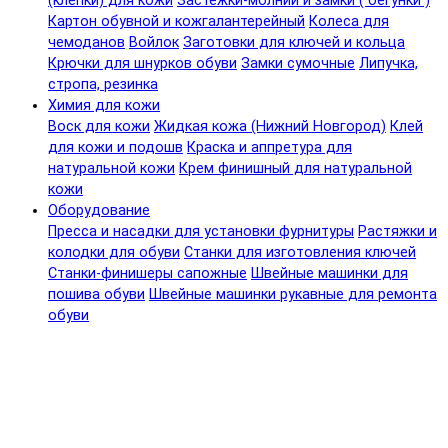
(клепки) для кожи
Застежки-молнии и замки ( бегунки )
Картон обувной и кожгалантерейный
Колеса для
чемоданов
Войлок
Заготовки для ключей и кольца
Крючки для шнурков обуви
Замки сумочные
Липучка,
стропа, резинка
Химия для кожи
Воск для кожи
Жидкая кожа (Нижний Новгород)
Клей
для кожи и подошв
Краска и аппретура для
натуральной кожи
Крем финишный для натуральной
кожи
Оборудование
Пресса и насадки для установки фурнитуры
Растяжки и
колодки для обуви
Станки для изготовления ключей
Станки-финишеры сапожные
Швейные машинки для
пошива обуви
Швейные машинки рукавные для ремонта
обуви