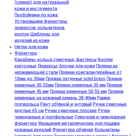
(сликер) для натуральной
кожи и инструмента
Пробойники по коже
Установщики фурнитуры:
люверсов, хольнитенов,
кнопок
Шаблоны для
изделий из кожи
Нитки для кожи
Фурнитура
Карабины, кольца сумочные, фастексы
Кнопки
курточные
Люверсы, блочки для кожи
Пряжки из
нержавеющей стали
Пряжки кожгалантерейные от
10мм до 30мм
Пряжки латунные solid brass
Пряжки
ременные 30-32мм
Пряжки ременные 35 мм
Пряжки
ременные 45 мм
Пряжки ременные 50-55 мм
Пряжки
ременные на кожаный ремень 38-40мм
Рамки,
полукольца
Рант обувной и унтовый
Ручки сумочные
круглые 65 см
Ручки сумочные плоские
Ручки
чемоданные и портфельные
Сумочная и чемоданная
фурнитура
Украшения металлические для пошива
кожаных изделий
Фурнитура обувная
Хольнитены