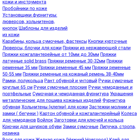
кожи и инструмента
Пробойники по коже
Установщики фурнитуры:
люверсов, хольнитенов,
кнопок
Шаблоны для изделий
из кожи
Карабины, кольца сумочные, фастексы
Кнопки курточные
Люверсы, блочки для кожи
Пряжки из нержавеющей стали
Пряжки кожгалантерейные от 10мм до 30мм
Пряжки
латунные solid brass
Пряжки ременные 30-32мм
Пряжки
ременные 35 мм
Пряжки ременные 45 мм
Пряжки ременные
50-55 мм
Пряжки ременные на кожаный ремень 38-40мм
Рамки, полукольца
Рант обувной и унтовый
Ручки сумочные
круглые 65 см
Ручки сумочные плоские
Ручки чемоданные и
портфельные
Сумочная и чемоданная фурнитура
Украшения
металлические для пошива кожаных изделий
Фурнитура
обувная
Хольнитены (клепки) для кожи
Застежки-молнии и
замки ( бегунки )
Картон обувной и кожгалантерейный
Колеса
для чемоданов
Войлок
Заготовки для ключей и кольца
Крючки для шнурков обуви
Замки сумочные
Липучка, стропа,
резинка
Воск для кожи
Жидкая кожа (Нижний Новгород)
Клей для