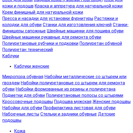
кожи и подошв
Краска и аппретура для натуральной кожи
Крем финишный для натуральной кожи
Пресса и насадки для установки фурнитуры
Растяжки и
колодки для обуви
Станки для изготовления ключей
Станки-
финишеры сапожные
Швейные машинки для пошива обуви
Швейные машинки рукавные для ремонта обуви
Полиуретановые рубчики и подковки
Полиуретан обувной
Полиуретан технический
Каблуки
Каблуки женские
Микропора обувная
Набойки металлические со штырем или
гвоздем
Набойки полиуретановые со штырем для ремонта
обуви
Набойки формованные из резины и полиуретана
Подметки для обуви
Полиуретановые полосы со штырями
Кроссовочные подошвы
Подошва мужская
Женские подошвы
Набойки для обуви
Профилактика листовая для обуви
Набоечные листы
Стельки и задники обувные
Детские
подошвы
Кожа