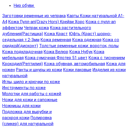
Низ обуви
Заготовки ременные из чепрака
Карты Кожи натуральной А1-
А4
Кожа Пулл-ап(Crazy Hors) Крейзи Хорс
Кожа с пулл-ап
эффектом
Чепрак кожа
Кожа растительного
дубления(Растишка)
Кожа Краст
Юфть (Краст) шорно-
седельная т.2-3мм
Кожа ременная
Кожа одежная
Кожа со
скидкой(дисконт)
Толстые ременные кожи: вороток, полы
Кожа подкладочная
Кожа Велюр
Кожа Нубук
Кожа
мебельная
Кожа сумочная Флотер 51 цвет
Кожа с тиснением
Крокодил(Рептилия)
Кожа обувная, автомобильная
Кожа для
ножен
Ранты и шнуры из кожи
Кожи лаковые
Изделия из кожи
натуральной
Иглы, шило и крючки по коже
Инструменты по коже
Молотки для работы с кожей
Ножи для кожи и сапожные
Ножницы для кожи
Подложка для вырубки и
раскроя кожи
Полировка
(сликер) для натуральной