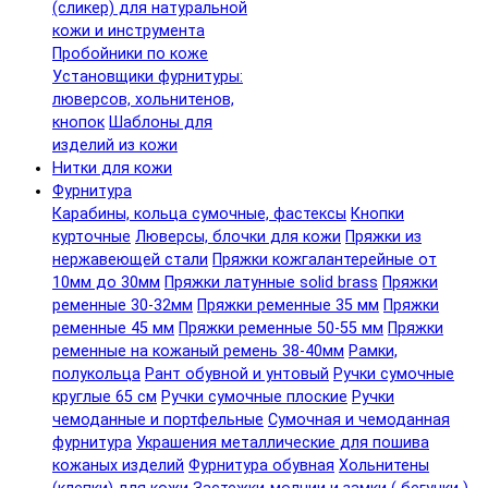
(сликер) для натуральной
кожи и инструмента
Пробойники по коже
Установщики фурнитуры:
люверсов, хольнитенов,
кнопок
Шаблоны для
изделий из кожи
Нитки для кожи
Фурнитура
Карабины, кольца сумочные, фастексы
Кнопки
курточные
Люверсы, блочки для кожи
Пряжки из
нержавеющей стали
Пряжки кожгалантерейные от
10мм до 30мм
Пряжки латунные solid brass
Пряжки
ременные 30-32мм
Пряжки ременные 35 мм
Пряжки
ременные 45 мм
Пряжки ременные 50-55 мм
Пряжки
ременные на кожаный ремень 38-40мм
Рамки,
полукольца
Рант обувной и унтовый
Ручки сумочные
круглые 65 см
Ручки сумочные плоские
Ручки
чемоданные и портфельные
Сумочная и чемоданная
фурнитура
Украшения металлические для пошива
кожаных изделий
Фурнитура обувная
Хольнитены