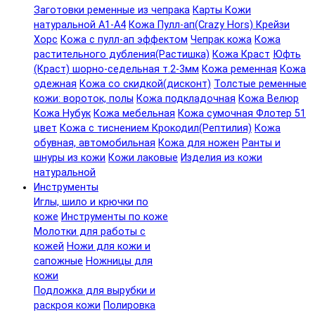
Заготовки ременные из чепрака
Карты Кожи
натуральной А1-А4
Кожа Пулл-ап(Crazy Hors) Крейзи
Хорс
Кожа с пулл-ап эффектом
Чепрак кожа
Кожа
растительного дубления(Растишка)
Кожа Краст
Юфть
(Краст) шорно-седельная т.2-3мм
Кожа ременная
Кожа
одежная
Кожа со скидкой(дисконт)
Толстые ременные
кожи: вороток, полы
Кожа подкладочная
Кожа Велюр
Кожа Нубук
Кожа мебельная
Кожа сумочная Флотер 51
цвет
Кожа с тиснением Крокодил(Рептилия)
Кожа
обувная, автомобильная
Кожа для ножен
Ранты и
шнуры из кожи
Кожи лаковые
Изделия из кожи
натуральной
Инструменты
Иглы, шило и крючки по
коже
Инструменты по коже
Молотки для работы с
кожей
Ножи для кожи и
сапожные
Ножницы для
кожи
Подложка для вырубки и
раскроя кожи
Полировка