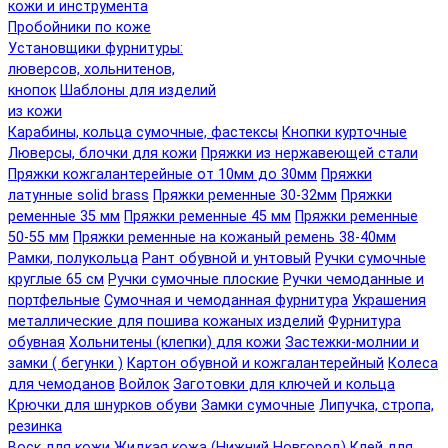
кожи и инструмента
Пробойники по коже
Установщики фурнитуры:
люверсов, хольнитенов,
кнопок
Шаблоны для изделий
из кожи
Карабины, кольца сумочные, фастексы
Кнопки курточные
Люверсы, блочки для кожи
Пряжки из нержавеющей стали
Пряжки кожгалантерейные от 10мм до 30мм
Пряжки
латунные solid brass
Пряжки ременные 30-32мм
Пряжки
ременные 35 мм
Пряжки ременные 45 мм
Пряжки ременные
50-55 мм
Пряжки ременные на кожаный ремень 38-40мм
Рамки, полукольца
Рант обувной и унтовый
Ручки сумочные
круглые 65 см
Ручки сумочные плоские
Ручки чемоданные и
портфельные
Сумочная и чемоданная фурнитура
Украшения
металлические для пошива кожаных изделий
Фурнитура
обувная
Хольнитены (клепки) для кожи
Застежки-молнии и
замки ( бегунки )
Картон обувной и кожгалантерейный
Колеса
для чемоданов
Войлок
Заготовки для ключей и кольца
Крючки для шнурков обуви
Замки сумочные
Липучка, стропа,
резинка
Воск для кожи
Жидкая кожа (Нижний Новгород)
Клей для