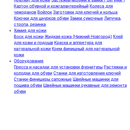
(клепки) для кожи
Застежки-молнии и замки ( бегунки )
Картон обувной и кожгалантерейный
Колеса для
чемоданов
Войлок
Заготовки для ключей и кольца
Крючки для шнурков обуви
Замки сумочные
Липучка,
стропа, резинка
Химия для кожи
Воск для кожи
Жидкая кожа (Нижний Новгород)
Клей
для кожи и подошв
Краска и аппретура для
натуральной кожи
Крем финишный для натуральной
кожи
Оборудование
Пресса и насадки для установки фурнитуры
Растяжки и
колодки для обуви
Станки для изготовления ключей
Станки-финишеры сапожные
Швейные машинки для
пошива обуви
Швейные машинки рукавные для ремонта
обуви