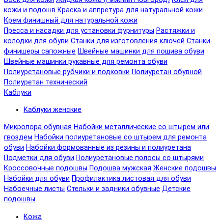
кожи и подошв
Краска и аппретура для натуральной кожи
Крем финишный для натуральной кожи
Пресса и насадки для установки фурнитуры
Растяжки и
колодки для обуви
Станки для изготовления ключей
Станки-
финишеры сапожные
Швейные машинки для пошива обуви
Швейные машинки рукавные для ремонта обуви
Полиуретановые рубчики и подковки
Полиуретан обувной
Полиуретан технический
Каблуки
Каблуки женские
Микропора обувная
Набойки металлические со штырем или
гвоздем
Набойки полиуретановые со штырем для ремонта
обуви
Набойки формованные из резины и полиуретана
Подметки для обуви
Полиуретановые полосы со штырями
Кроссовочные подошвы
Подошва мужская
Женские подошвы
Набойки для обуви
Профилактика листовая для обуви
Набоечные листы
Стельки и задники обувные
Детские
подошвы
Кожа