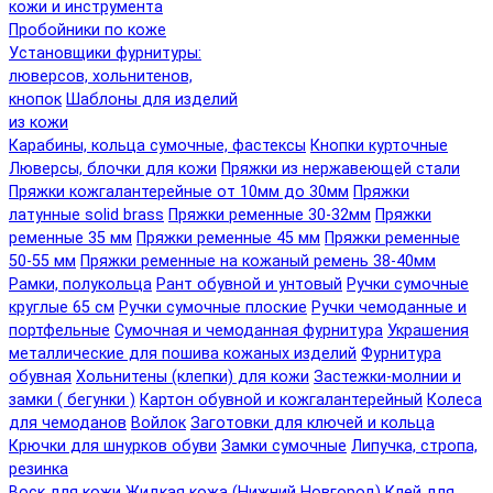
кожи и инструмента
Пробойники по коже
Установщики фурнитуры:
люверсов, хольнитенов,
кнопок
Шаблоны для изделий
из кожи
Карабины, кольца сумочные, фастексы
Кнопки курточные
Люверсы, блочки для кожи
Пряжки из нержавеющей стали
Пряжки кожгалантерейные от 10мм до 30мм
Пряжки
латунные solid brass
Пряжки ременные 30-32мм
Пряжки
ременные 35 мм
Пряжки ременные 45 мм
Пряжки ременные
50-55 мм
Пряжки ременные на кожаный ремень 38-40мм
Рамки, полукольца
Рант обувной и унтовый
Ручки сумочные
круглые 65 см
Ручки сумочные плоские
Ручки чемоданные и
портфельные
Сумочная и чемоданная фурнитура
Украшения
металлические для пошива кожаных изделий
Фурнитура
обувная
Хольнитены (клепки) для кожи
Застежки-молнии и
замки ( бегунки )
Картон обувной и кожгалантерейный
Колеса
для чемоданов
Войлок
Заготовки для ключей и кольца
Крючки для шнурков обуви
Замки сумочные
Липучка, стропа,
резинка
Воск для кожи
Жидкая кожа (Нижний Новгород)
Клей для