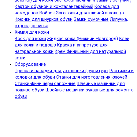
(клепки) для кожи
Застежки-молнии и замки ( бегунки )
Картон обувной и кожгалантерейный
Колеса для
чемоданов
Войлок
Заготовки для ключей и кольца
Крючки для шнурков обуви
Замки сумочные
Липучка,
стропа, резинка
Химия для кожи
Воск для кожи
Жидкая кожа (Нижний Новгород)
Клей
для кожи и подошв
Краска и аппретура для
натуральной кожи
Крем финишный для натуральной
кожи
Оборудование
Пресса и насадки для установки фурнитуры
Растяжки и
колодки для обуви
Станки для изготовления ключей
Станки-финишеры сапожные
Швейные машинки для
пошива обуви
Швейные машинки рукавные для ремонта
обуви