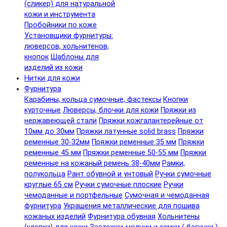
(сликер) для натуральной
кожи и инструмента
Пробойники по коже
Установщики фурнитуры:
люверсов, хольнитенов,
кнопок
Шаблоны для
изделий из кожи
Нитки для кожи
Фурнитура
Карабины, кольца сумочные, фастексы
Кнопки
курточные
Люверсы, блочки для кожи
Пряжки из
нержавеющей стали
Пряжки кожгалантерейные от
10мм до 30мм
Пряжки латунные solid brass
Пряжки
ременные 30-32мм
Пряжки ременные 35 мм
Пряжки
ременные 45 мм
Пряжки ременные 50-55 мм
Пряжки
ременные на кожаный ремень 38-40мм
Рамки,
полукольца
Рант обувной и унтовый
Ручки сумочные
круглые 65 см
Ручки сумочные плоские
Ручки
чемоданные и портфельные
Сумочная и чемоданная
фурнитура
Украшения металлические для пошива
кожаных изделий
Фурнитура обувная
Хольнитены