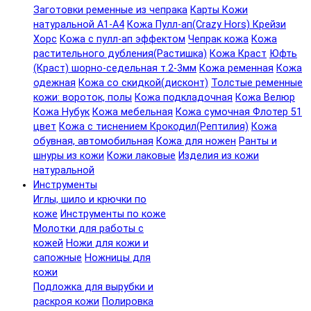
Заготовки ременные из чепрака
Карты Кожи
натуральной А1-А4
Кожа Пулл-ап(Crazy Hors) Крейзи
Хорс
Кожа с пулл-ап эффектом
Чепрак кожа
Кожа
растительного дубления(Растишка)
Кожа Краст
Юфть
(Краст) шорно-седельная т.2-3мм
Кожа ременная
Кожа
одежная
Кожа со скидкой(дисконт)
Толстые ременные
кожи: вороток, полы
Кожа подкладочная
Кожа Велюр
Кожа Нубук
Кожа мебельная
Кожа сумочная Флотер 51
цвет
Кожа с тиснением Крокодил(Рептилия)
Кожа
обувная, автомобильная
Кожа для ножен
Ранты и
шнуры из кожи
Кожи лаковые
Изделия из кожи
натуральной
Инструменты
Иглы, шило и крючки по
коже
Инструменты по коже
Молотки для работы с
кожей
Ножи для кожи и
сапожные
Ножницы для
кожи
Подложка для вырубки и
раскроя кожи
Полировка