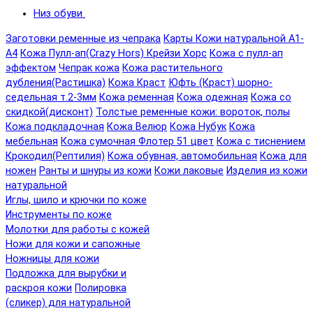
Низ обуви
Заготовки ременные из чепрака
Карты Кожи натуральной А1-
А4
Кожа Пулл-ап(Crazy Hors) Крейзи Хорс
Кожа с пулл-ап
эффектом
Чепрак кожа
Кожа растительного
дубления(Растишка)
Кожа Краст
Юфть (Краст) шорно-
седельная т.2-3мм
Кожа ременная
Кожа одежная
Кожа со
скидкой(дисконт)
Толстые ременные кожи: вороток, полы
Кожа подкладочная
Кожа Велюр
Кожа Нубук
Кожа
мебельная
Кожа сумочная Флотер 51 цвет
Кожа с тиснением
Крокодил(Рептилия)
Кожа обувная, автомобильная
Кожа для
ножен
Ранты и шнуры из кожи
Кожи лаковые
Изделия из кожи
натуральной
Иглы, шило и крючки по коже
Инструменты по коже
Молотки для работы с кожей
Ножи для кожи и сапожные
Ножницы для кожи
Подложка для вырубки и
раскроя кожи
Полировка
(сликер) для натуральной