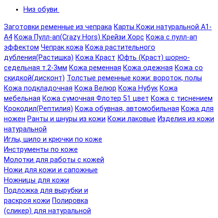
Низ обуви
Заготовки ременные из чепрака
Карты Кожи натуральной А1-
А4
Кожа Пулл-ап(Crazy Hors) Крейзи Хорс
Кожа с пулл-ап
эффектом
Чепрак кожа
Кожа растительного
дубления(Растишка)
Кожа Краст
Юфть (Краст) шорно-
седельная т.2-3мм
Кожа ременная
Кожа одежная
Кожа со
скидкой(дисконт)
Толстые ременные кожи: вороток, полы
Кожа подкладочная
Кожа Велюр
Кожа Нубук
Кожа
мебельная
Кожа сумочная Флотер 51 цвет
Кожа с тиснением
Крокодил(Рептилия)
Кожа обувная, автомобильная
Кожа для
ножен
Ранты и шнуры из кожи
Кожи лаковые
Изделия из кожи
натуральной
Иглы, шило и крючки по коже
Инструменты по коже
Молотки для работы с кожей
Ножи для кожи и сапожные
Ножницы для кожи
Подложка для вырубки и
раскроя кожи
Полировка
(сликер) для натуральной