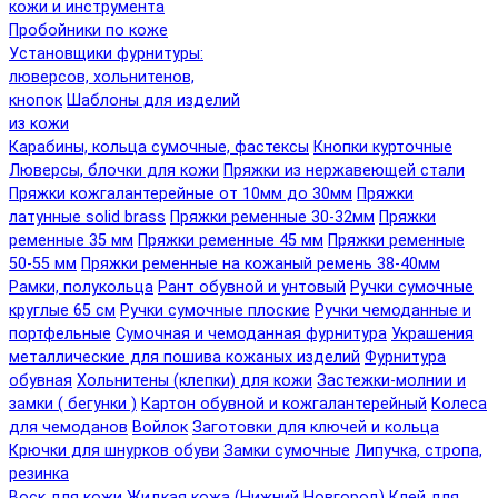
кожи и инструмента
Пробойники по коже
Установщики фурнитуры:
люверсов, хольнитенов,
кнопок
Шаблоны для изделий
из кожи
Карабины, кольца сумочные, фастексы
Кнопки курточные
Люверсы, блочки для кожи
Пряжки из нержавеющей стали
Пряжки кожгалантерейные от 10мм до 30мм
Пряжки
латунные solid brass
Пряжки ременные 30-32мм
Пряжки
ременные 35 мм
Пряжки ременные 45 мм
Пряжки ременные
50-55 мм
Пряжки ременные на кожаный ремень 38-40мм
Рамки, полукольца
Рант обувной и унтовый
Ручки сумочные
круглые 65 см
Ручки сумочные плоские
Ручки чемоданные и
портфельные
Сумочная и чемоданная фурнитура
Украшения
металлические для пошива кожаных изделий
Фурнитура
обувная
Хольнитены (клепки) для кожи
Застежки-молнии и
замки ( бегунки )
Картон обувной и кожгалантерейный
Колеса
для чемоданов
Войлок
Заготовки для ключей и кольца
Крючки для шнурков обуви
Замки сумочные
Липучка, стропа,
резинка
Воск для кожи
Жидкая кожа (Нижний Новгород)
Клей для