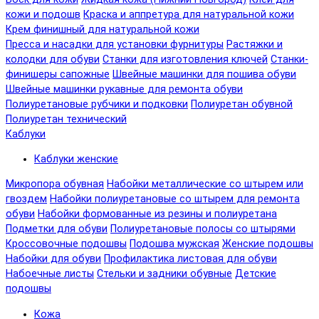
кожи и подошв
Краска и аппретура для натуральной кожи
Крем финишный для натуральной кожи
Пресса и насадки для установки фурнитуры
Растяжки и
колодки для обуви
Станки для изготовления ключей
Станки-
финишеры сапожные
Швейные машинки для пошива обуви
Швейные машинки рукавные для ремонта обуви
Полиуретановые рубчики и подковки
Полиуретан обувной
Полиуретан технический
Каблуки
Каблуки женские
Микропора обувная
Набойки металлические со штырем или
гвоздем
Набойки полиуретановые со штырем для ремонта
обуви
Набойки формованные из резины и полиуретана
Подметки для обуви
Полиуретановые полосы со штырями
Кроссовочные подошвы
Подошва мужская
Женские подошвы
Набойки для обуви
Профилактика листовая для обуви
Набоечные листы
Стельки и задники обувные
Детские
подошвы
Кожа