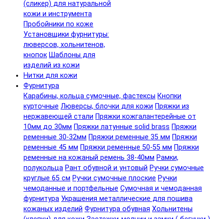
(сликер) для натуральной
кожи и инструмента
Пробойники по коже
Установщики фурнитуры:
люверсов, хольнитенов,
кнопок
Шаблоны для
изделий из кожи
Нитки для кожи
Фурнитура
Карабины, кольца сумочные, фастексы
Кнопки
курточные
Люверсы, блочки для кожи
Пряжки из
нержавеющей стали
Пряжки кожгалантерейные от
10мм до 30мм
Пряжки латунные solid brass
Пряжки
ременные 30-32мм
Пряжки ременные 35 мм
Пряжки
ременные 45 мм
Пряжки ременные 50-55 мм
Пряжки
ременные на кожаный ремень 38-40мм
Рамки,
полукольца
Рант обувной и унтовый
Ручки сумочные
круглые 65 см
Ручки сумочные плоские
Ручки
чемоданные и портфельные
Сумочная и чемоданная
фурнитура
Украшения металлические для пошива
кожаных изделий
Фурнитура обувная
Хольнитены