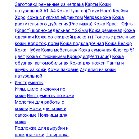
Заготовки ременные из чепрака
Карты Кожи
натуральной А1-А4
Кожа Пулл-ап(Crazy Hors) Крейзи
Хорс
Кожа с пулл-ап эффектом
Чепрак кожа
Кожа
растительного дубления(Растишка)
Кожа Краст
Юфть
(Краст) шорно-седельная т.2-3мм
Кожа ременная
Кожа
одежная
Кожа со скидкой(дисконт)
Толстые ременные
кожи: вороток, полы
Кожа подкладочная
Кожа Велюр
Кожа Нубук
Кожа мебельная
Кожа сумочная Флотер 51
цвет
Кожа с тиснением Крокодил(Рептилия)
Кожа
обувная, автомобильная
Кожа для ножен
Ранты и
шнуры из кожи
Кожи лаковые
Изделия из кожи
натуральной
Инструменты
Иглы, шило и крючки по
коже
Инструменты по коже
Молотки для работы с
кожей
Ножи для кожи и
сапожные
Ножницы для
кожи
Подложка для вырубки и
раскроя кожи
Полировка