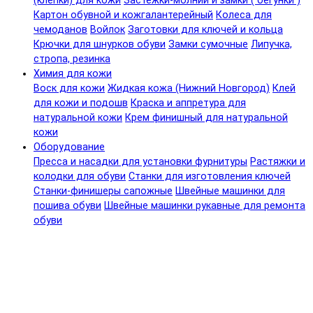
(клепки) для кожи
Застежки-молнии и замки ( бегунки )
Картон обувной и кожгалантерейный
Колеса для
чемоданов
Войлок
Заготовки для ключей и кольца
Крючки для шнурков обуви
Замки сумочные
Липучка,
стропа, резинка
Химия для кожи
Воск для кожи
Жидкая кожа (Нижний Новгород)
Клей
для кожи и подошв
Краска и аппретура для
натуральной кожи
Крем финишный для натуральной
кожи
Оборудование
Пресса и насадки для установки фурнитуры
Растяжки и
колодки для обуви
Станки для изготовления ключей
Станки-финишеры сапожные
Швейные машинки для
пошива обуви
Швейные машинки рукавные для ремонта
обуви