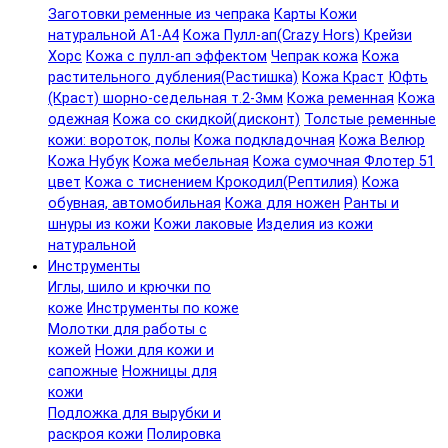
Заготовки ременные из чепрака
Карты Кожи
натуральной А1-А4
Кожа Пулл-ап(Crazy Hors) Крейзи
Хорс
Кожа с пулл-ап эффектом
Чепрак кожа
Кожа
растительного дубления(Растишка)
Кожа Краст
Юфть
(Краст) шорно-седельная т.2-3мм
Кожа ременная
Кожа
одежная
Кожа со скидкой(дисконт)
Толстые ременные
кожи: вороток, полы
Кожа подкладочная
Кожа Велюр
Кожа Нубук
Кожа мебельная
Кожа сумочная Флотер 51
цвет
Кожа с тиснением Крокодил(Рептилия)
Кожа
обувная, автомобильная
Кожа для ножен
Ранты и
шнуры из кожи
Кожи лаковые
Изделия из кожи
натуральной
Инструменты
Иглы, шило и крючки по
коже
Инструменты по коже
Молотки для работы с
кожей
Ножи для кожи и
сапожные
Ножницы для
кожи
Подложка для вырубки и
раскроя кожи
Полировка