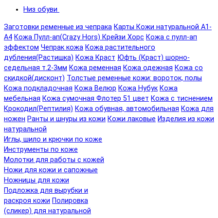
Низ обуви
Заготовки ременные из чепрака
Карты Кожи натуральной А1-
А4
Кожа Пулл-ап(Crazy Hors) Крейзи Хорс
Кожа с пулл-ап
эффектом
Чепрак кожа
Кожа растительного
дубления(Растишка)
Кожа Краст
Юфть (Краст) шорно-
седельная т.2-3мм
Кожа ременная
Кожа одежная
Кожа со
скидкой(дисконт)
Толстые ременные кожи: вороток, полы
Кожа подкладочная
Кожа Велюр
Кожа Нубук
Кожа
мебельная
Кожа сумочная Флотер 51 цвет
Кожа с тиснением
Крокодил(Рептилия)
Кожа обувная, автомобильная
Кожа для
ножен
Ранты и шнуры из кожи
Кожи лаковые
Изделия из кожи
натуральной
Иглы, шило и крючки по коже
Инструменты по коже
Молотки для работы с кожей
Ножи для кожи и сапожные
Ножницы для кожи
Подложка для вырубки и
раскроя кожи
Полировка
(сликер) для натуральной