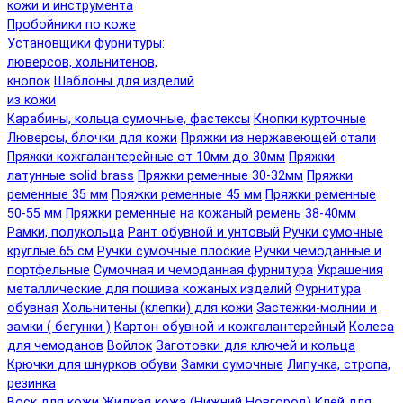
кожи и инструмента
Пробойники по коже
Установщики фурнитуры:
люверсов, хольнитенов,
кнопок
Шаблоны для изделий
из кожи
Карабины, кольца сумочные, фастексы
Кнопки курточные
Люверсы, блочки для кожи
Пряжки из нержавеющей стали
Пряжки кожгалантерейные от 10мм до 30мм
Пряжки
латунные solid brass
Пряжки ременные 30-32мм
Пряжки
ременные 35 мм
Пряжки ременные 45 мм
Пряжки ременные
50-55 мм
Пряжки ременные на кожаный ремень 38-40мм
Рамки, полукольца
Рант обувной и унтовый
Ручки сумочные
круглые 65 см
Ручки сумочные плоские
Ручки чемоданные и
портфельные
Сумочная и чемоданная фурнитура
Украшения
металлические для пошива кожаных изделий
Фурнитура
обувная
Хольнитены (клепки) для кожи
Застежки-молнии и
замки ( бегунки )
Картон обувной и кожгалантерейный
Колеса
для чемоданов
Войлок
Заготовки для ключей и кольца
Крючки для шнурков обуви
Замки сумочные
Липучка, стропа,
резинка
Воск для кожи
Жидкая кожа (Нижний Новгород)
Клей для