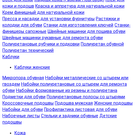
кожи и подошв
Краска и аппретура для натуральной кожи
Крем финишный для натуральной кожи
Пресса и насадки для установки фурнитуры
Растяжки и
колодки для обуви
Станки для изготовления ключей
Станки-
финишеры сапожные
Швейные машинки для пошива обуви
Швейные машинки рукавные для ремонта обуви
Полиуретановые рубчики и подковки
Полиуретан обувной
Полиуретан технический
Каблуки
Каблуки женские
Микропора обувная
Набойки металлические со штырем или
гвоздем
Набойки полиуретановые со штырем для ремонта
обуви
Набойки формованные из резины и полиуретана
Подметки для обуви
Полиуретановые полосы со штырями
Кроссовочные подошвы
Подошва мужская
Женские подошвы
Набойки для обуви
Профилактика листовая для обуви
Набоечные листы
Стельки и задники обувные
Детские
подошвы
Кожа