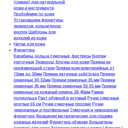
(сликер) для натуральной
кожи и инструмента
Пробойники по коже
Установщики фурнитуры:
люверсов, хольнитенов,
кнопок
Шаблоны для
изделий из кожи
Нитки для кожи
Фурнитура
Карабины, кольца сумочные, фастексы
Кнопки
курточные
Люверсы, блочки для кожи
Пряжки из
нержавеющей стали
Пряжки кожгалантерейные от
10мм до 30мм
Пряжки латунные solid brass
Пряжки
ременные 30-32мм
Пряжки ременные 35 мм
Пряжки
ременные 45 мм
Пряжки ременные 50-55 мм
Пряжки
ременные на кожаный ремень 38-40мм
Рамки,
полукольца
Рант обувной и унтовый
Ручки сумочные
круглые 65 см
Ручки сумочные плоские
Ручки
чемоданные и портфельные
Сумочная и чемоданная
фурнитура
Украшения металлические для пошива
кожаных изделий
Фурнитура обувная
Хольнитены