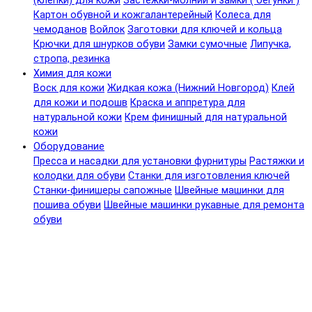
(клепки) для кожи
Застежки-молнии и замки ( бегунки )
Картон обувной и кожгалантерейный
Колеса для
чемоданов
Войлок
Заготовки для ключей и кольца
Крючки для шнурков обуви
Замки сумочные
Липучка,
стропа, резинка
Химия для кожи
Воск для кожи
Жидкая кожа (Нижний Новгород)
Клей
для кожи и подошв
Краска и аппретура для
натуральной кожи
Крем финишный для натуральной
кожи
Оборудование
Пресса и насадки для установки фурнитуры
Растяжки и
колодки для обуви
Станки для изготовления ключей
Станки-финишеры сапожные
Швейные машинки для
пошива обуви
Швейные машинки рукавные для ремонта
обуви