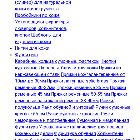
(сликер) для натуральной
кожи и инструмента
Пробойники по коже
Установщики фурнитуры:
люверсов, хольнитенов,
кнопок
Шаблоны для
изделий из кожи
Нитки для кожи
Фурнитура
Карабины, кольца сумочные, фастексы
Кнопки
курточные
Люверсы, блочки для кожи
Пряжки из
нержавеющей стали
Пряжки кожгалантерейные от
10мм до 30мм
Пряжки латунные solid brass
Пряжки
ременные 30-32мм
Пряжки ременные 35 мм
Пряжки
ременные 45 мм
Пряжки ременные 50-55 мм
Пряжки
ременные на кожаный ремень 38-40мм
Рамки,
полукольца
Рант обувной и унтовый
Ручки сумочные
круглые 65 см
Ручки сумочные плоские
Ручки
чемоданные и портфельные
Сумочная и чемоданная
фурнитура
Украшения металлические для пошива
кожаных изделий
Фурнитура обувная
Хольнитены