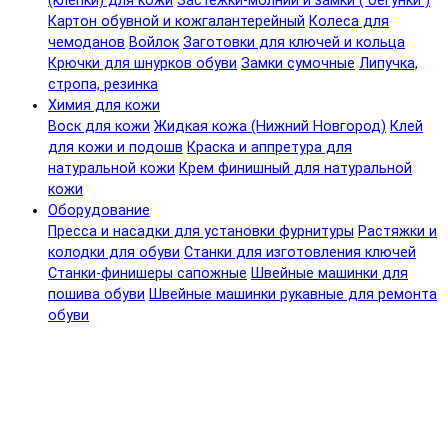
(клепки) для кожи
Застежки-молнии и замки ( бегунки )
Картон обувной и кожгалантерейный
Колеса для
чемоданов
Войлок
Заготовки для ключей и кольца
Крючки для шнурков обуви
Замки сумочные
Липучка,
стропа, резинка
Химия для кожи
Воск для кожи
Жидкая кожа (Нижний Новгород)
Клей
для кожи и подошв
Краска и аппретура для
натуральной кожи
Крем финишный для натуральной
кожи
Оборудование
Пресса и насадки для установки фурнитуры
Растяжки и
колодки для обуви
Станки для изготовления ключей
Станки-финишеры сапожные
Швейные машинки для
пошива обуви
Швейные машинки рукавные для ремонта
обуви