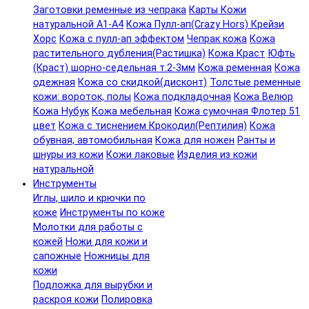
Заготовки ременные из чепрака
Карты Кожи
натуральной А1-А4
Кожа Пулл-ап(Crazy Hors) Крейзи
Хорс
Кожа с пулл-ап эффектом
Чепрак кожа
Кожа
растительного дубления(Растишка)
Кожа Краст
Юфть
(Краст) шорно-седельная т.2-3мм
Кожа ременная
Кожа
одежная
Кожа со скидкой(дисконт)
Толстые ременные
кожи: вороток, полы
Кожа подкладочная
Кожа Велюр
Кожа Нубук
Кожа мебельная
Кожа сумочная Флотер 51
цвет
Кожа с тиснением Крокодил(Рептилия)
Кожа
обувная, автомобильная
Кожа для ножен
Ранты и
шнуры из кожи
Кожи лаковые
Изделия из кожи
натуральной
Инструменты
Иглы, шило и крючки по
коже
Инструменты по коже
Молотки для работы с
кожей
Ножи для кожи и
сапожные
Ножницы для
кожи
Подложка для вырубки и
раскроя кожи
Полировка