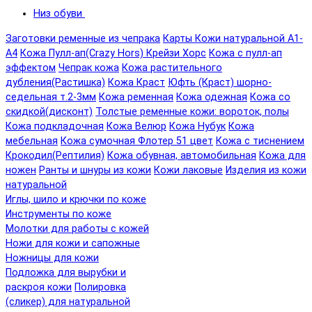
Низ обуви
Заготовки ременные из чепрака
Карты Кожи натуральной А1-
А4
Кожа Пулл-ап(Crazy Hors) Крейзи Хорс
Кожа с пулл-ап
эффектом
Чепрак кожа
Кожа растительного
дубления(Растишка)
Кожа Краст
Юфть (Краст) шорно-
седельная т.2-3мм
Кожа ременная
Кожа одежная
Кожа со
скидкой(дисконт)
Толстые ременные кожи: вороток, полы
Кожа подкладочная
Кожа Велюр
Кожа Нубук
Кожа
мебельная
Кожа сумочная Флотер 51 цвет
Кожа с тиснением
Крокодил(Рептилия)
Кожа обувная, автомобильная
Кожа для
ножен
Ранты и шнуры из кожи
Кожи лаковые
Изделия из кожи
натуральной
Иглы, шило и крючки по коже
Инструменты по коже
Молотки для работы с кожей
Ножи для кожи и сапожные
Ножницы для кожи
Подложка для вырубки и
раскроя кожи
Полировка
(сликер) для натуральной