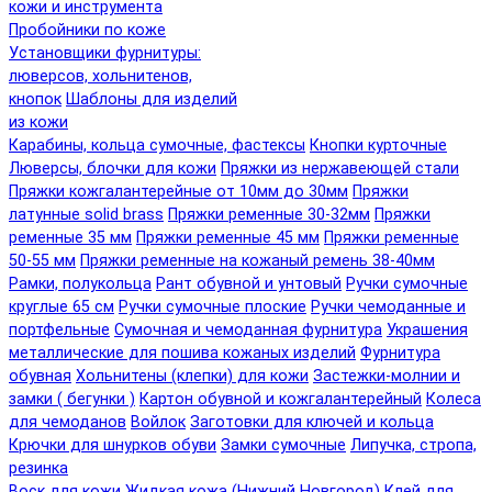
кожи и инструмента
Пробойники по коже
Установщики фурнитуры:
люверсов, хольнитенов,
кнопок
Шаблоны для изделий
из кожи
Карабины, кольца сумочные, фастексы
Кнопки курточные
Люверсы, блочки для кожи
Пряжки из нержавеющей стали
Пряжки кожгалантерейные от 10мм до 30мм
Пряжки
латунные solid brass
Пряжки ременные 30-32мм
Пряжки
ременные 35 мм
Пряжки ременные 45 мм
Пряжки ременные
50-55 мм
Пряжки ременные на кожаный ремень 38-40мм
Рамки, полукольца
Рант обувной и унтовый
Ручки сумочные
круглые 65 см
Ручки сумочные плоские
Ручки чемоданные и
портфельные
Сумочная и чемоданная фурнитура
Украшения
металлические для пошива кожаных изделий
Фурнитура
обувная
Хольнитены (клепки) для кожи
Застежки-молнии и
замки ( бегунки )
Картон обувной и кожгалантерейный
Колеса
для чемоданов
Войлок
Заготовки для ключей и кольца
Крючки для шнурков обуви
Замки сумочные
Липучка, стропа,
резинка
Воск для кожи
Жидкая кожа (Нижний Новгород)
Клей для