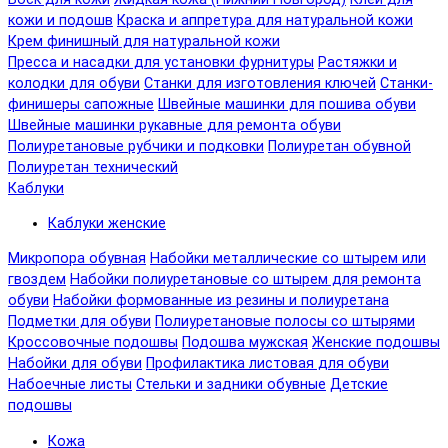
кожи и подошв
Краска и аппретура для натуральной кожи
Крем финишный для натуральной кожи
Пресса и насадки для установки фурнитуры
Растяжки и
колодки для обуви
Станки для изготовления ключей
Станки-
финишеры сапожные
Швейные машинки для пошива обуви
Швейные машинки рукавные для ремонта обуви
Полиуретановые рубчики и подковки
Полиуретан обувной
Полиуретан технический
Каблуки
Каблуки женские
Микропора обувная
Набойки металлические со штырем или
гвоздем
Набойки полиуретановые со штырем для ремонта
обуви
Набойки формованные из резины и полиуретана
Подметки для обуви
Полиуретановые полосы со штырями
Кроссовочные подошвы
Подошва мужская
Женские подошвы
Набойки для обуви
Профилактика листовая для обуви
Набоечные листы
Стельки и задники обувные
Детские
подошвы
Кожа