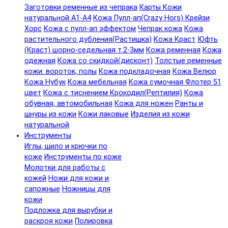
Заготовки ременные из чепрака
Карты Кожи
натуральной А1-А4
Кожа Пулл-ап(Crazy Hors) Крейзи
Хорс
Кожа с пулл-ап эффектом
Чепрак кожа
Кожа
растительного дубления(Растишка)
Кожа Краст
Юфть
(Краст) шорно-седельная т.2-3мм
Кожа ременная
Кожа
одежная
Кожа со скидкой(дисконт)
Толстые ременные
кожи: вороток, полы
Кожа подкладочная
Кожа Велюр
Кожа Нубук
Кожа мебельная
Кожа сумочная Флотер 51
цвет
Кожа с тиснением Крокодил(Рептилия)
Кожа
обувная, автомобильная
Кожа для ножен
Ранты и
шнуры из кожи
Кожи лаковые
Изделия из кожи
натуральной
Инструменты
Иглы, шило и крючки по
коже
Инструменты по коже
Молотки для работы с
кожей
Ножи для кожи и
сапожные
Ножницы для
кожи
Подложка для вырубки и
раскроя кожи
Полировка