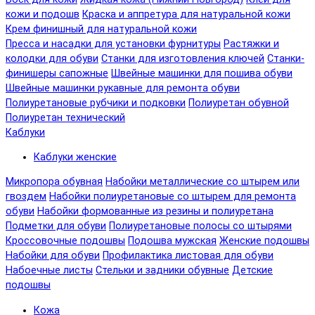
кожи и подошв
Краска и аппретура для натуральной кожи
Крем финишный для натуральной кожи
Пресса и насадки для установки фурнитуры
Растяжки и
колодки для обуви
Станки для изготовления ключей
Станки-
финишеры сапожные
Швейные машинки для пошива обуви
Швейные машинки рукавные для ремонта обуви
Полиуретановые рубчики и подковки
Полиуретан обувной
Полиуретан технический
Каблуки
Каблуки женские
Микропора обувная
Набойки металлические со штырем или
гвоздем
Набойки полиуретановые со штырем для ремонта
обуви
Набойки формованные из резины и полиуретана
Подметки для обуви
Полиуретановые полосы со штырями
Кроссовочные подошвы
Подошва мужская
Женские подошвы
Набойки для обуви
Профилактика листовая для обуви
Набоечные листы
Стельки и задники обувные
Детские
подошвы
Кожа