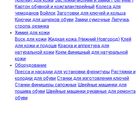
(клепки) для кожи
Застежки-молнии и замки ( бегунки )
Картон обувной и кожгалантерейный
Колеса для
чемоданов
Войлок
Заготовки для ключей и кольца
Крючки для шнурков обуви
Замки сумочные
Липучка,
стропа, резинка
Химия для кожи
Воск для кожи
Жидкая кожа (Нижний Новгород)
Клей
для кожи и подошв
Краска и аппретура для
натуральной кожи
Крем финишный для натуральной
кожи
Оборудование
Пресса и насадки для установки фурнитуры
Растяжки и
колодки для обуви
Станки для изготовления ключей
Станки-финишеры сапожные
Швейные машинки для
пошива обуви
Швейные машинки рукавные для ремонта
обуви