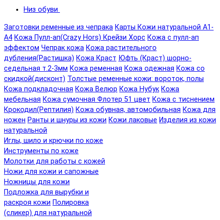
Низ обуви
Заготовки ременные из чепрака
Карты Кожи натуральной А1-
А4
Кожа Пулл-ап(Crazy Hors) Крейзи Хорс
Кожа с пулл-ап
эффектом
Чепрак кожа
Кожа растительного
дубления(Растишка)
Кожа Краст
Юфть (Краст) шорно-
седельная т.2-3мм
Кожа ременная
Кожа одежная
Кожа со
скидкой(дисконт)
Толстые ременные кожи: вороток, полы
Кожа подкладочная
Кожа Велюр
Кожа Нубук
Кожа
мебельная
Кожа сумочная Флотер 51 цвет
Кожа с тиснением
Крокодил(Рептилия)
Кожа обувная, автомобильная
Кожа для
ножен
Ранты и шнуры из кожи
Кожи лаковые
Изделия из кожи
натуральной
Иглы, шило и крючки по коже
Инструменты по коже
Молотки для работы с кожей
Ножи для кожи и сапожные
Ножницы для кожи
Подложка для вырубки и
раскроя кожи
Полировка
(сликер) для натуральной