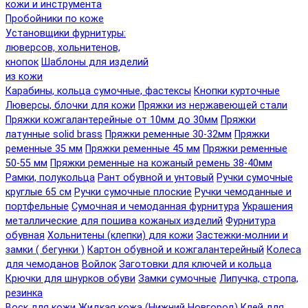
кожи и инструмента
Пробойники по коже
Установщики фурнитуры:
люверсов, хольнитенов,
кнопок
Шаблоны для изделий
из кожи
Карабины, кольца сумочные, фастексы
Кнопки курточные
Люверсы, блочки для кожи
Пряжки из нержавеющей стали
Пряжки кожгалантерейные от 10мм до 30мм
Пряжки
латунные solid brass
Пряжки ременные 30-32мм
Пряжки
ременные 35 мм
Пряжки ременные 45 мм
Пряжки ременные
50-55 мм
Пряжки ременные на кожаный ремень 38-40мм
Рамки, полукольца
Рант обувной и унтовый
Ручки сумочные
круглые 65 см
Ручки сумочные плоские
Ручки чемоданные и
портфельные
Сумочная и чемоданная фурнитура
Украшения
металлические для пошива кожаных изделий
Фурнитура
обувная
Хольнитены (клепки) для кожи
Застежки-молнии и
замки ( бегунки )
Картон обувной и кожгалантерейный
Колеса
для чемоданов
Войлок
Заготовки для ключей и кольца
Крючки для шнурков обуви
Замки сумочные
Липучка, стропа,
резинка
Воск для кожи
Жидкая кожа (Нижний Новгород)
Клей для