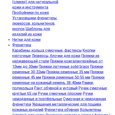
(сликер) для натуральной
кожи и инструмента
Пробойники по коже
Установщики фурнитуры:
люверсов, хольнитенов,
кнопок
Шаблоны для
изделий из кожи
Нитки для кожи
Фурнитура
Карабины, кольца сумочные, фастексы
Кнопки
курточные
Люверсы, блочки для кожи
Пряжки из
нержавеющей стали
Пряжки кожгалантерейные от
10мм до 30мм
Пряжки латунные solid brass
Пряжки
ременные 30-32мм
Пряжки ременные 35 мм
Пряжки
ременные 45 мм
Пряжки ременные 50-55 мм
Пряжки
ременные на кожаный ремень 38-40мм
Рамки,
полукольца
Рант обувной и унтовый
Ручки сумочные
круглые 65 см
Ручки сумочные плоские
Ручки
чемоданные и портфельные
Сумочная и чемоданная
фурнитура
Украшения металлические для пошива
кожаных изделий
Фурнитура обувная
Хольнитены