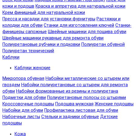
кожи и подошв
Краска и аппретура для натуральной кожи
Крем финишный для натуральной кожи
Пресса и насадки для установки фурнитуры
Растяжки и
колодки для обуви
Станки для изготовления ключей
Станки-
финишеры сапожные
Швейные машинки для пошива обуви
Швейные машинки рукавные для ремонта обуви
Полиуретановые рубчики и подковки
Полиуретан обувной
Полиуретан технический
Каблуки
Каблуки женские
Микропора обувная
Набойки металлические со штырем или
гвоздем
Набойки полиуретановые со штырем для ремонта
обуви
Набойки формованные из резины и полиуретана
Подметки для обуви
Полиуретановые полосы со штырями
Кроссовочные подошвы
Подошва мужская
Женские подошвы
Набойки для обуви
Профилактика листовая для обуви
Набоечные листы
Стельки и задники обувные
Детские
подошвы
Кожа