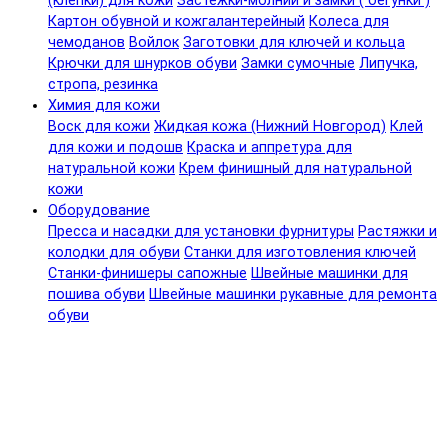
(клепки) для кожи
Застежки-молнии и замки ( бегунки )
Картон обувной и кожгалантерейный
Колеса для
чемоданов
Войлок
Заготовки для ключей и кольца
Крючки для шнурков обуви
Замки сумочные
Липучка,
стропа, резинка
Химия для кожи
Воск для кожи
Жидкая кожа (Нижний Новгород)
Клей
для кожи и подошв
Краска и аппретура для
натуральной кожи
Крем финишный для натуральной
кожи
Оборудование
Пресса и насадки для установки фурнитуры
Растяжки и
колодки для обуви
Станки для изготовления ключей
Станки-финишеры сапожные
Швейные машинки для
пошива обуви
Швейные машинки рукавные для ремонта
обуви