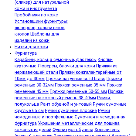
(сликер) для натуральной
кожи и инструмента
Пробойники по коже
Установщики фурнитуры:
люверсов, хольнитенов,
кнопок
Шаблоны для
изделий из кожи
Нитки для кожи
Фурнитура
Карабины, кольца сумочные, фастексы
Кнопки
курточные
Люверсы, блочки для кожи
Пряжки из
нержавеющей стали
Пряжки кожгалантерейные от
10мм до 30мм
Пряжки латунные solid brass
Пряжки
ременные 30-32мм
Пряжки ременные 35 мм
Пряжки
ременные 45 мм
Пряжки ременные 50-55 мм
Пряжки
ременные на кожаный ремень 38-40мм
Рамки,
полукольца
Рант обувной и унтовый
Ручки сумочные
круглые 65 см
Ручки сумочные плоские
Ручки
чемоданные и портфельные
Сумочная и чемоданная
фурнитура
Украшения металлические для пошива
кожаных изделий
Фурнитура обувная
Хольнитены