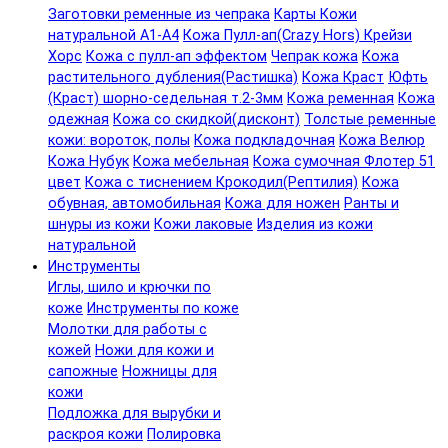
Заготовки ременные из чепрака
Карты Кожи
натуральной А1-А4
Кожа Пулл-ап(Crazy Hors) Крейзи
Хорс
Кожа с пулл-ап эффектом
Чепрак кожа
Кожа
растительного дубления(Растишка)
Кожа Краст
Юфть
(Краст) шорно-седельная т.2-3мм
Кожа ременная
Кожа
одежная
Кожа со скидкой(дисконт)
Толстые ременные
кожи: вороток, полы
Кожа подкладочная
Кожа Велюр
Кожа Нубук
Кожа мебельная
Кожа сумочная Флотер 51
цвет
Кожа с тиснением Крокодил(Рептилия)
Кожа
обувная, автомобильная
Кожа для ножен
Ранты и
шнуры из кожи
Кожи лаковые
Изделия из кожи
натуральной
Инструменты
Иглы, шило и крючки по
коже
Инструменты по коже
Молотки для работы с
кожей
Ножи для кожи и
сапожные
Ножницы для
кожи
Подложка для вырубки и
раскроя кожи
Полировка