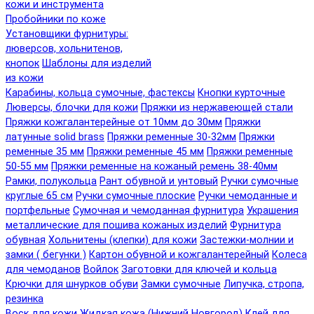
кожи и инструмента
Пробойники по коже
Установщики фурнитуры:
люверсов, хольнитенов,
кнопок
Шаблоны для изделий
из кожи
Карабины, кольца сумочные, фастексы
Кнопки курточные
Люверсы, блочки для кожи
Пряжки из нержавеющей стали
Пряжки кожгалантерейные от 10мм до 30мм
Пряжки
латунные solid brass
Пряжки ременные 30-32мм
Пряжки
ременные 35 мм
Пряжки ременные 45 мм
Пряжки ременные
50-55 мм
Пряжки ременные на кожаный ремень 38-40мм
Рамки, полукольца
Рант обувной и унтовый
Ручки сумочные
круглые 65 см
Ручки сумочные плоские
Ручки чемоданные и
портфельные
Сумочная и чемоданная фурнитура
Украшения
металлические для пошива кожаных изделий
Фурнитура
обувная
Хольнитены (клепки) для кожи
Застежки-молнии и
замки ( бегунки )
Картон обувной и кожгалантерейный
Колеса
для чемоданов
Войлок
Заготовки для ключей и кольца
Крючки для шнурков обуви
Замки сумочные
Липучка, стропа,
резинка
Воск для кожи
Жидкая кожа (Нижний Новгород)
Клей для