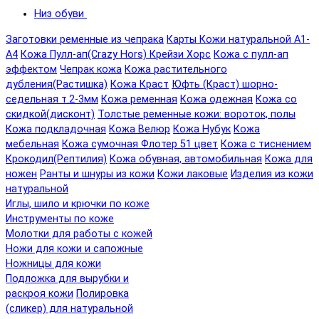
Низ обуви
Заготовки ременные из чепрака
Карты Кожи натуральной А1-
А4
Кожа Пулл-ап(Crazy Hors) Крейзи Хорс
Кожа с пулл-ап
эффектом
Чепрак кожа
Кожа растительного
дубления(Растишка)
Кожа Краст
Юфть (Краст) шорно-
седельная т.2-3мм
Кожа ременная
Кожа одежная
Кожа со
скидкой(дисконт)
Толстые ременные кожи: вороток, полы
Кожа подкладочная
Кожа Велюр
Кожа Нубук
Кожа
мебельная
Кожа сумочная Флотер 51 цвет
Кожа с тиснением
Крокодил(Рептилия)
Кожа обувная, автомобильная
Кожа для
ножен
Ранты и шнуры из кожи
Кожи лаковые
Изделия из кожи
натуральной
Иглы, шило и крючки по коже
Инструменты по коже
Молотки для работы с кожей
Ножи для кожи и сапожные
Ножницы для кожи
Подложка для вырубки и
раскроя кожи
Полировка
(сликер) для натуральной