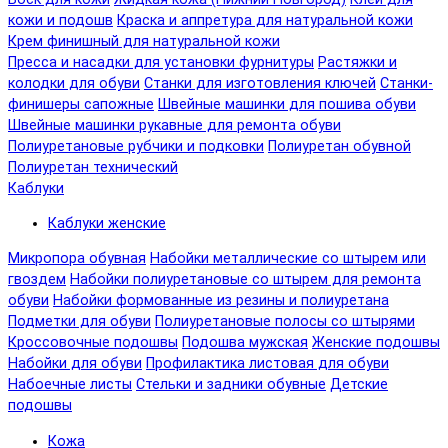
кожи и подошв
Краска и аппретура для натуральной кожи
Крем финишный для натуральной кожи
Пресса и насадки для установки фурнитуры
Растяжки и
колодки для обуви
Станки для изготовления ключей
Станки-
финишеры сапожные
Швейные машинки для пошива обуви
Швейные машинки рукавные для ремонта обуви
Полиуретановые рубчики и подковки
Полиуретан обувной
Полиуретан технический
Каблуки
Каблуки женские
Микропора обувная
Набойки металлические со штырем или
гвоздем
Набойки полиуретановые со штырем для ремонта
обуви
Набойки формованные из резины и полиуретана
Подметки для обуви
Полиуретановые полосы со штырями
Кроссовочные подошвы
Подошва мужская
Женские подошвы
Набойки для обуви
Профилактика листовая для обуви
Набоечные листы
Стельки и задники обувные
Детские
подошвы
Кожа