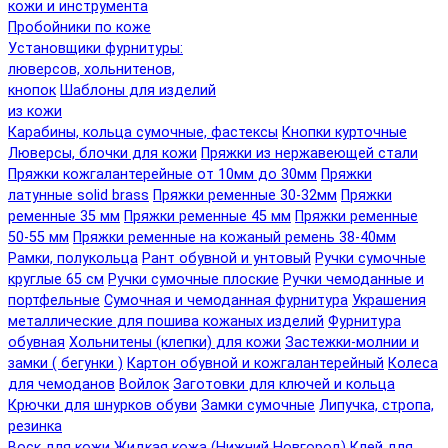
кожи и инструмента
Пробойники по коже
Установщики фурнитуры:
люверсов, хольнитенов,
кнопок
Шаблоны для изделий
из кожи
Карабины, кольца сумочные, фастексы
Кнопки курточные
Люверсы, блочки для кожи
Пряжки из нержавеющей стали
Пряжки кожгалантерейные от 10мм до 30мм
Пряжки
латунные solid brass
Пряжки ременные 30-32мм
Пряжки
ременные 35 мм
Пряжки ременные 45 мм
Пряжки ременные
50-55 мм
Пряжки ременные на кожаный ремень 38-40мм
Рамки, полукольца
Рант обувной и унтовый
Ручки сумочные
круглые 65 см
Ручки сумочные плоские
Ручки чемоданные и
портфельные
Сумочная и чемоданная фурнитура
Украшения
металлические для пошива кожаных изделий
Фурнитура
обувная
Хольнитены (клепки) для кожи
Застежки-молнии и
замки ( бегунки )
Картон обувной и кожгалантерейный
Колеса
для чемоданов
Войлок
Заготовки для ключей и кольца
Крючки для шнурков обуви
Замки сумочные
Липучка, стропа,
резинка
Воск для кожи
Жидкая кожа (Нижний Новгород)
Клей для