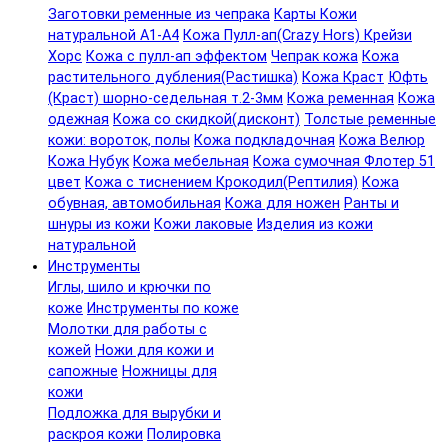
Заготовки ременные из чепрака
Карты Кожи
натуральной А1-А4
Кожа Пулл-ап(Crazy Hors) Крейзи
Хорс
Кожа с пулл-ап эффектом
Чепрак кожа
Кожа
растительного дубления(Растишка)
Кожа Краст
Юфть
(Краст) шорно-седельная т.2-3мм
Кожа ременная
Кожа
одежная
Кожа со скидкой(дисконт)
Толстые ременные
кожи: вороток, полы
Кожа подкладочная
Кожа Велюр
Кожа Нубук
Кожа мебельная
Кожа сумочная Флотер 51
цвет
Кожа с тиснением Крокодил(Рептилия)
Кожа
обувная, автомобильная
Кожа для ножен
Ранты и
шнуры из кожи
Кожи лаковые
Изделия из кожи
натуральной
Инструменты
Иглы, шило и крючки по
коже
Инструменты по коже
Молотки для работы с
кожей
Ножи для кожи и
сапожные
Ножницы для
кожи
Подложка для вырубки и
раскроя кожи
Полировка