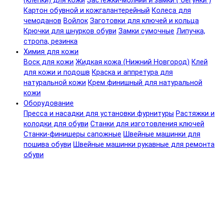
(клепки) для кожи
Застежки-молнии и замки ( бегунки )
Картон обувной и кожгалантерейный
Колеса для
чемоданов
Войлок
Заготовки для ключей и кольца
Крючки для шнурков обуви
Замки сумочные
Липучка,
стропа, резинка
Химия для кожи
Воск для кожи
Жидкая кожа (Нижний Новгород)
Клей
для кожи и подошв
Краска и аппретура для
натуральной кожи
Крем финишный для натуральной
кожи
Оборудование
Пресса и насадки для установки фурнитуры
Растяжки и
колодки для обуви
Станки для изготовления ключей
Станки-финишеры сапожные
Швейные машинки для
пошива обуви
Швейные машинки рукавные для ремонта
обуви