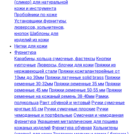
(сликер) для натуральной
кожи и инструмента
Пробойники по коже
Установщики фурнитуры:
люверсов, хольнитенов,
кнопок
Шаблоны для
изделий из кожи
Нитки для кожи
Фурнитура
Карабины, кольца сумочные, фастексы
Кнопки
курточные
Люверсы, блочки для кожи
Пряжки из
нержавеющей стали
Пряжки кожгалантерейные от
10мм до 30мм
Пряжки латунные solid brass
Пряжки
ременные 30-32мм
Пряжки ременные 35 мм
Пряжки
ременные 45 мм
Пряжки ременные 50-55 мм
Пряжки
ременные на кожаный ремень 38-40мм
Рамки,
полукольца
Рант обувной и унтовый
Ручки сумочные
круглые 65 см
Ручки сумочные плоские
Ручки
чемоданные и портфельные
Сумочная и чемоданная
фурнитура
Украшения металлические для пошива
кожаных изделий
Фурнитура обувная
Хольнитены