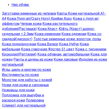
Низ обуви
Заготовки ременные из чепрака
Карты Кожи натуральной А1-
А4
Кожа Пулл-ап(Crazy Hors) Крейзи Хорс
Кожа с пулл-ап
эффектом
Чепрак кожа
Кожа растительного
дубления(Растишка)
Кожа Краст
Юфть (Краст) шорно-
седельная т.2-3мм
Кожа ременная
Кожа одежная
Кожа со
скидкой(дисконт)
Толстые ременные кожи: вороток, полы
Кожа подкладочная
Кожа Велюр
Кожа Нубук
Кожа
мебельная
Кожа сумочная Флотер 51 цвет
Кожа с тиснением
Крокодил(Рептилия)
Кожа обувная, автомобильная
Кожа для
ножен
Ранты и шнуры из кожи
Кожи лаковые
Изделия из кожи
натуральной
Иглы, шило и крючки по коже
Инструменты по коже
Молотки для работы с кожей
Ножи для кожи и сапожные
Ножницы для кожи
Подложка для вырубки и
раскроя кожи
Полировка
(сликер) для натуральной