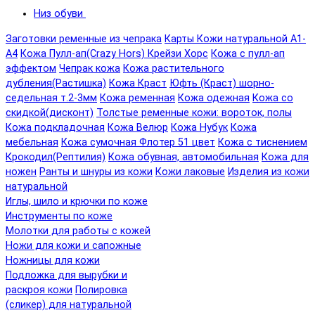
Низ обуви
Заготовки ременные из чепрака
Карты Кожи натуральной А1-
А4
Кожа Пулл-ап(Crazy Hors) Крейзи Хорс
Кожа с пулл-ап
эффектом
Чепрак кожа
Кожа растительного
дубления(Растишка)
Кожа Краст
Юфть (Краст) шорно-
седельная т.2-3мм
Кожа ременная
Кожа одежная
Кожа со
скидкой(дисконт)
Толстые ременные кожи: вороток, полы
Кожа подкладочная
Кожа Велюр
Кожа Нубук
Кожа
мебельная
Кожа сумочная Флотер 51 цвет
Кожа с тиснением
Крокодил(Рептилия)
Кожа обувная, автомобильная
Кожа для
ножен
Ранты и шнуры из кожи
Кожи лаковые
Изделия из кожи
натуральной
Иглы, шило и крючки по коже
Инструменты по коже
Молотки для работы с кожей
Ножи для кожи и сапожные
Ножницы для кожи
Подложка для вырубки и
раскроя кожи
Полировка
(сликер) для натуральной