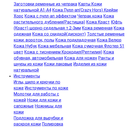
Заготовки ременные из чепрака
Карты Кожи
натуральной А1-А4
Кожа Пулл-ап(Crazy Hors) Крейзи
Хорс
Кожа с пулл-ап эффектом
Чепрак кожа
Кожа
растительного дубления(Растишка)
Кожа Краст
Юфть
(Краст) шорно-седельная т.2-3мм
Кожа ременная
Кожа
одежная
Кожа со скидкой(дисконт)
Толстые ременные
кожи: вороток, полы
Кожа подкладочная
Кожа Велюр
Кожа Нубук
Кожа мебельная
Кожа сумочная Флотер 51
цвет
Кожа с тиснением Крокодил(Рептилия)
Кожа
обувная, автомобильная
Кожа для ножен
Ранты и
шнуры из кожи
Кожи лаковые
Изделия из кожи
натуральной
Инструменты
Иглы, шило и крючки по
коже
Инструменты по коже
Молотки для работы с
кожей
Ножи для кожи и
сапожные
Ножницы для
кожи
Подложка для вырубки и
раскроя кожи
Полировка