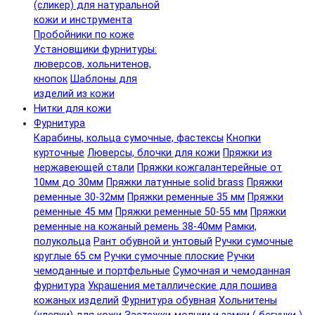
(сликер) для натуральной
кожи и инструмента
Пробойники по коже
Установщики фурнитуры:
люверсов, хольнитенов,
кнопок
Шаблоны для
изделий из кожи
Нитки для кожи
Фурнитура
Карабины, кольца сумочные, фастексы
Кнопки
курточные
Люверсы, блочки для кожи
Пряжки из
нержавеющей стали
Пряжки кожгалантерейные от
10мм до 30мм
Пряжки латунные solid brass
Пряжки
ременные 30-32мм
Пряжки ременные 35 мм
Пряжки
ременные 45 мм
Пряжки ременные 50-55 мм
Пряжки
ременные на кожаный ремень 38-40мм
Рамки,
полукольца
Рант обувной и унтовый
Ручки сумочные
круглые 65 см
Ручки сумочные плоские
Ручки
чемоданные и портфельные
Сумочная и чемоданная
фурнитура
Украшения металлические для пошива
кожаных изделий
Фурнитура обувная
Хольнитены