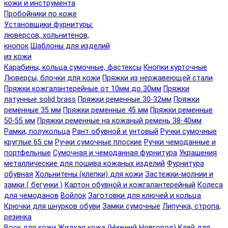
кожи и инструмента
Пробойники по коже
Установщики фурнитуры:
люверсов, хольнитенов,
кнопок
Шаблоны для изделий
из кожи
Карабины, кольца сумочные, фастексы
Кнопки курточные
Люверсы, блочки для кожи
Пряжки из нержавеющей стали
Пряжки кожгалантерейные от 10мм до 30мм
Пряжки
латунные solid brass
Пряжки ременные 30-32мм
Пряжки
ременные 35 мм
Пряжки ременные 45 мм
Пряжки ременные
50-55 мм
Пряжки ременные на кожаный ремень 38-40мм
Рамки, полукольца
Рант обувной и унтовый
Ручки сумочные
круглые 65 см
Ручки сумочные плоские
Ручки чемоданные и
портфельные
Сумочная и чемоданная фурнитура
Украшения
металлические для пошива кожаных изделий
Фурнитура
обувная
Хольнитены (клепки) для кожи
Застежки-молнии и
замки ( бегунки )
Картон обувной и кожгалантерейный
Колеса
для чемоданов
Войлок
Заготовки для ключей и кольца
Крючки для шнурков обуви
Замки сумочные
Липучка, стропа,
резинка
Воск для кожи
Жидкая кожа (Нижний Новгород)
Клей для