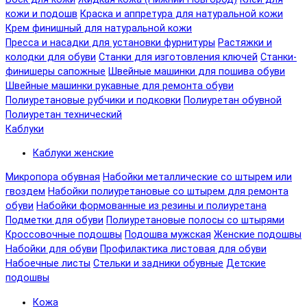
кожи и подошв
Краска и аппретура для натуральной кожи
Крем финишный для натуральной кожи
Пресса и насадки для установки фурнитуры
Растяжки и
колодки для обуви
Станки для изготовления ключей
Станки-
финишеры сапожные
Швейные машинки для пошива обуви
Швейные машинки рукавные для ремонта обуви
Полиуретановые рубчики и подковки
Полиуретан обувной
Полиуретан технический
Каблуки
Каблуки женские
Микропора обувная
Набойки металлические со штырем или
гвоздем
Набойки полиуретановые со штырем для ремонта
обуви
Набойки формованные из резины и полиуретана
Подметки для обуви
Полиуретановые полосы со штырями
Кроссовочные подошвы
Подошва мужская
Женские подошвы
Набойки для обуви
Профилактика листовая для обуви
Набоечные листы
Стельки и задники обувные
Детские
подошвы
Кожа