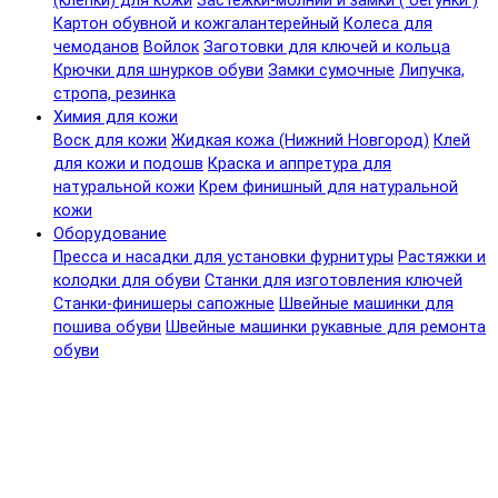
(клепки) для кожи
Застежки-молнии и замки ( бегунки )
Картон обувной и кожгалантерейный
Колеса для
чемоданов
Войлок
Заготовки для ключей и кольца
Крючки для шнурков обуви
Замки сумочные
Липучка,
стропа, резинка
Химия для кожи
Воск для кожи
Жидкая кожа (Нижний Новгород)
Клей
для кожи и подошв
Краска и аппретура для
натуральной кожи
Крем финишный для натуральной
кожи
Оборудование
Пресса и насадки для установки фурнитуры
Растяжки и
колодки для обуви
Станки для изготовления ключей
Станки-финишеры сапожные
Швейные машинки для
пошива обуви
Швейные машинки рукавные для ремонта
обуви