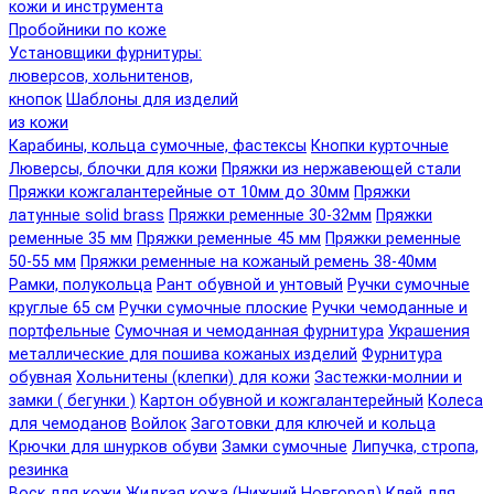
кожи и инструмента
Пробойники по коже
Установщики фурнитуры:
люверсов, хольнитенов,
кнопок
Шаблоны для изделий
из кожи
Карабины, кольца сумочные, фастексы
Кнопки курточные
Люверсы, блочки для кожи
Пряжки из нержавеющей стали
Пряжки кожгалантерейные от 10мм до 30мм
Пряжки
латунные solid brass
Пряжки ременные 30-32мм
Пряжки
ременные 35 мм
Пряжки ременные 45 мм
Пряжки ременные
50-55 мм
Пряжки ременные на кожаный ремень 38-40мм
Рамки, полукольца
Рант обувной и унтовый
Ручки сумочные
круглые 65 см
Ручки сумочные плоские
Ручки чемоданные и
портфельные
Сумочная и чемоданная фурнитура
Украшения
металлические для пошива кожаных изделий
Фурнитура
обувная
Хольнитены (клепки) для кожи
Застежки-молнии и
замки ( бегунки )
Картон обувной и кожгалантерейный
Колеса
для чемоданов
Войлок
Заготовки для ключей и кольца
Крючки для шнурков обуви
Замки сумочные
Липучка, стропа,
резинка
Воск для кожи
Жидкая кожа (Нижний Новгород)
Клей для