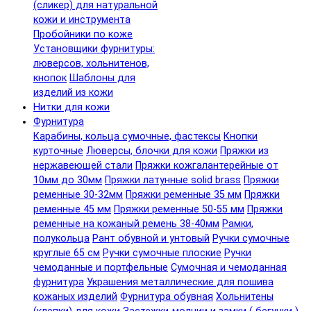
(сликер) для натуральной
кожи и инструмента
Пробойники по коже
Установщики фурнитуры:
люверсов, хольнитенов,
кнопок
Шаблоны для
изделий из кожи
Нитки для кожи
Фурнитура
Карабины, кольца сумочные, фастексы
Кнопки
курточные
Люверсы, блочки для кожи
Пряжки из
нержавеющей стали
Пряжки кожгалантерейные от
10мм до 30мм
Пряжки латунные solid brass
Пряжки
ременные 30-32мм
Пряжки ременные 35 мм
Пряжки
ременные 45 мм
Пряжки ременные 50-55 мм
Пряжки
ременные на кожаный ремень 38-40мм
Рамки,
полукольца
Рант обувной и унтовый
Ручки сумочные
круглые 65 см
Ручки сумочные плоские
Ручки
чемоданные и портфельные
Сумочная и чемоданная
фурнитура
Украшения металлические для пошива
кожаных изделий
Фурнитура обувная
Хольнитены