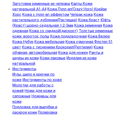
Заготовки ременные из чепрака
Карты Кожи
натуральной А1-А4
Кожа Пулл-ап(Crazy Hors) Крейзи
Хорс
Кожа с пулл-ап эффектом
Чепрак кожа
Кожа
растительного дубления(Растишка)
Кожа Краст
Юфть
(Краст) шорно-седельная т.2-3мм
Кожа ременная
Кожа
одежная
Кожа со скидкой(дисконт)
Толстые ременные
кожи: вороток, полы
Кожа подкладочная
Кожа Велюр
Кожа Нубук
Кожа мебельная
Кожа сумочная Флотер 51
цвет
Кожа с тиснением Крокодил(Рептилия)
Кожа
обувная, автомобильная
Кожа для ножен
Ранты и
шнуры из кожи
Кожи лаковые
Изделия из кожи
натуральной
Инструменты
Иглы, шило и крючки по
коже
Инструменты по коже
Молотки для работы с
кожей
Ножи для кожи и
сапожные
Ножницы для
кожи
Подложка для вырубки и
раскроя кожи
Полировка