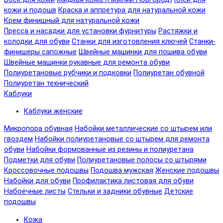
кожи и подошв
Краска и аппретура для натуральной кожи
Крем финишный для натуральной кожи
Пресса и насадки для установки фурнитуры
Растяжки и
колодки для обуви
Станки для изготовления ключей
Станки-
финишеры сапожные
Швейные машинки для пошива обуви
Швейные машинки рукавные для ремонта обуви
Полиуретановые рубчики и подковки
Полиуретан обувной
Полиуретан технический
Каблуки
Каблуки женские
Микропора обувная
Набойки металлические со штырем или
гвоздем
Набойки полиуретановые со штырем для ремонта
обуви
Набойки формованные из резины и полиуретана
Подметки для обуви
Полиуретановые полосы со штырями
Кроссовочные подошвы
Подошва мужская
Женские подошвы
Набойки для обуви
Профилактика листовая для обуви
Набоечные листы
Стельки и задники обувные
Детские
подошвы
Кожа