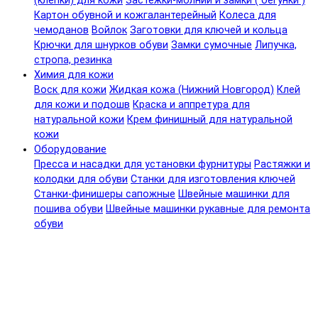
(клепки) для кожи
Застежки-молнии и замки ( бегунки )
Картон обувной и кожгалантерейный
Колеса для
чемоданов
Войлок
Заготовки для ключей и кольца
Крючки для шнурков обуви
Замки сумочные
Липучка,
стропа, резинка
Химия для кожи
Воск для кожи
Жидкая кожа (Нижний Новгород)
Клей
для кожи и подошв
Краска и аппретура для
натуральной кожи
Крем финишный для натуральной
кожи
Оборудование
Пресса и насадки для установки фурнитуры
Растяжки и
колодки для обуви
Станки для изготовления ключей
Станки-финишеры сапожные
Швейные машинки для
пошива обуви
Швейные машинки рукавные для ремонта
обуви