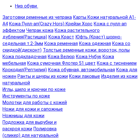
Низ обуви
Заготовки ременные из чепрака
Карты Кожи натуральной А1-
А4
Кожа Пулл-ап(Crazy Hors) Крейзи Хорс
Кожа с пулл-ап
эффектом
Чепрак кожа
Кожа растительного
дубления(Растишка)
Кожа Краст
Юфть (Краст) шорно-
седельная т.2-3мм
Кожа ременная
Кожа одежная
Кожа со
скидкой(дисконт)
Толстые ременные кожи: вороток, полы
Кожа подкладочная
Кожа Велюр
Кожа Нубук
Кожа
мебельная
Кожа сумочная Флотер 51 цвет
Кожа с тиснением
Крокодил(Рептилия)
Кожа обувная, автомобильная
Кожа для
ножен
Ранты и шнуры из кожи
Кожи лаковые
Изделия из кожи
натуральной
Иглы, шило и крючки по коже
Инструменты по коже
Молотки для работы с кожей
Ножи для кожи и сапожные
Ножницы для кожи
Подложка для вырубки и
раскроя кожи
Полировка
(сликер) для натуральной