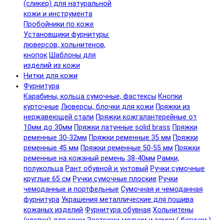
(сликер) для натуральной
кожи и инструмента
Пробойники по коже
Установщики фурнитуры:
люверсов, хольнитенов,
кнопок
Шаблоны для
изделий из кожи
Нитки для кожи
Фурнитура
Карабины, кольца сумочные, фастексы
Кнопки
курточные
Люверсы, блочки для кожи
Пряжки из
нержавеющей стали
Пряжки кожгалантерейные от
10мм до 30мм
Пряжки латунные solid brass
Пряжки
ременные 30-32мм
Пряжки ременные 35 мм
Пряжки
ременные 45 мм
Пряжки ременные 50-55 мм
Пряжки
ременные на кожаный ремень 38-40мм
Рамки,
полукольца
Рант обувной и унтовый
Ручки сумочные
круглые 65 см
Ручки сумочные плоские
Ручки
чемоданные и портфельные
Сумочная и чемоданная
фурнитура
Украшения металлические для пошива
кожаных изделий
Фурнитура обувная
Хольнитены