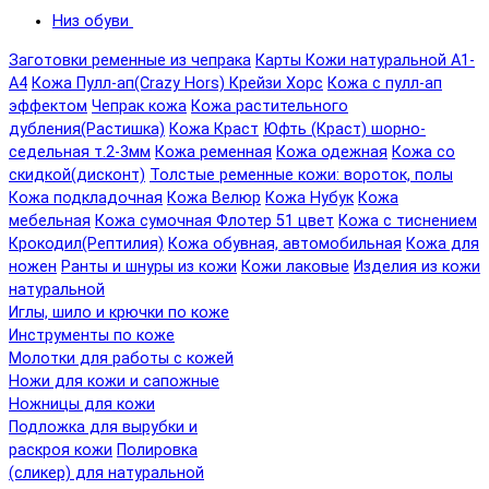
Низ обуви
Заготовки ременные из чепрака
Карты Кожи натуральной А1-
А4
Кожа Пулл-ап(Crazy Hors) Крейзи Хорс
Кожа с пулл-ап
эффектом
Чепрак кожа
Кожа растительного
дубления(Растишка)
Кожа Краст
Юфть (Краст) шорно-
седельная т.2-3мм
Кожа ременная
Кожа одежная
Кожа со
скидкой(дисконт)
Толстые ременные кожи: вороток, полы
Кожа подкладочная
Кожа Велюр
Кожа Нубук
Кожа
мебельная
Кожа сумочная Флотер 51 цвет
Кожа с тиснением
Крокодил(Рептилия)
Кожа обувная, автомобильная
Кожа для
ножен
Ранты и шнуры из кожи
Кожи лаковые
Изделия из кожи
натуральной
Иглы, шило и крючки по коже
Инструменты по коже
Молотки для работы с кожей
Ножи для кожи и сапожные
Ножницы для кожи
Подложка для вырубки и
раскроя кожи
Полировка
(сликер) для натуральной