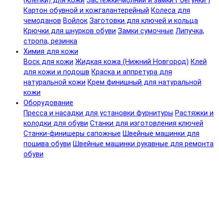
(клепки) для кожи
Застежки-молнии и замки ( бегунки )
Картон обувной и кожгалантерейный
Колеса для
чемоданов
Войлок
Заготовки для ключей и кольца
Крючки для шнурков обуви
Замки сумочные
Липучка,
стропа, резинка
Химия для кожи
Воск для кожи
Жидкая кожа (Нижний Новгород)
Клей
для кожи и подошв
Краска и аппретура для
натуральной кожи
Крем финишный для натуральной
кожи
Оборудование
Пресса и насадки для установки фурнитуры
Растяжки и
колодки для обуви
Станки для изготовления ключей
Станки-финишеры сапожные
Швейные машинки для
пошива обуви
Швейные машинки рукавные для ремонта
обуви