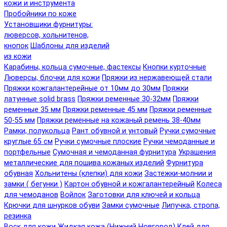
кожи и инструмента
Пробойники по коже
Установщики фурнитуры:
люверсов, хольнитенов,
кнопок
Шаблоны для изделий
из кожи
Карабины, кольца сумочные, фастексы
Кнопки курточные
Люверсы, блочки для кожи
Пряжки из нержавеющей стали
Пряжки кожгалантерейные от 10мм до 30мм
Пряжки
латунные solid brass
Пряжки ременные 30-32мм
Пряжки
ременные 35 мм
Пряжки ременные 45 мм
Пряжки ременные
50-55 мм
Пряжки ременные на кожаный ремень 38-40мм
Рамки, полукольца
Рант обувной и унтовый
Ручки сумочные
круглые 65 см
Ручки сумочные плоские
Ручки чемоданные и
портфельные
Сумочная и чемоданная фурнитура
Украшения
металлические для пошива кожаных изделий
Фурнитура
обувная
Хольнитены (клепки) для кожи
Застежки-молнии и
замки ( бегунки )
Картон обувной и кожгалантерейный
Колеса
для чемоданов
Войлок
Заготовки для ключей и кольца
Крючки для шнурков обуви
Замки сумочные
Липучка, стропа,
резинка
Воск для кожи
Жидкая кожа (Нижний Новгород)
Клей для