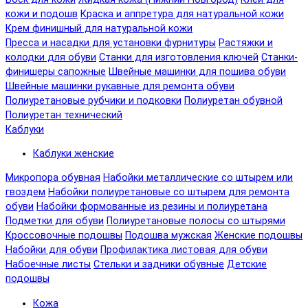
кожи и подошв
Краска и аппретура для натуральной кожи
Крем финишный для натуральной кожи
Пресса и насадки для установки фурнитуры
Растяжки и
колодки для обуви
Станки для изготовления ключей
Станки-
финишеры сапожные
Швейные машинки для пошива обуви
Швейные машинки рукавные для ремонта обуви
Полиуретановые рубчики и подковки
Полиуретан обувной
Полиуретан технический
Каблуки
Каблуки женские
Микропора обувная
Набойки металлические со штырем или
гвоздем
Набойки полиуретановые со штырем для ремонта
обуви
Набойки формованные из резины и полиуретана
Подметки для обуви
Полиуретановые полосы со штырями
Кроссовочные подошвы
Подошва мужская
Женские подошвы
Набойки для обуви
Профилактика листовая для обуви
Набоечные листы
Стельки и задники обувные
Детские
подошвы
Кожа