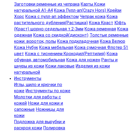
Заготовки ременные из чепрака
Карты Кожи
натуральной А1-А4
Кожа Пулл-ап(Crazy Hors) Крейзи
Хорс
Кожа с пулл-ап эффектом
Чепрак кожа
Кожа
растительного дубления(Растишка)
Кожа Краст
Юфть
(Краст) шорно-седельная т.2-3мм
Кожа ременная
Кожа
одежная
Кожа со скидкой(дисконт)
Толстые ременные
кожи: вороток, полы
Кожа подкладочная
Кожа Велюр
Кожа Нубук
Кожа мебельная
Кожа сумочная Флотер 51
цвет
Кожа с тиснением Крокодил(Рептилия)
Кожа
обувная, автомобильная
Кожа для ножен
Ранты и
шнуры из кожи
Кожи лаковые
Изделия из кожи
натуральной
Инструменты
Иглы, шило и крючки по
коже
Инструменты по коже
Молотки для работы с
кожей
Ножи для кожи и
сапожные
Ножницы для
кожи
Подложка для вырубки и
раскроя кожи
Полировка