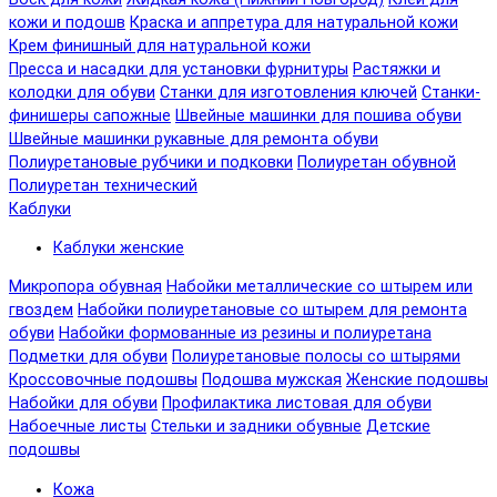
кожи и подошв
Краска и аппретура для натуральной кожи
Крем финишный для натуральной кожи
Пресса и насадки для установки фурнитуры
Растяжки и
колодки для обуви
Станки для изготовления ключей
Станки-
финишеры сапожные
Швейные машинки для пошива обуви
Швейные машинки рукавные для ремонта обуви
Полиуретановые рубчики и подковки
Полиуретан обувной
Полиуретан технический
Каблуки
Каблуки женские
Микропора обувная
Набойки металлические со штырем или
гвоздем
Набойки полиуретановые со штырем для ремонта
обуви
Набойки формованные из резины и полиуретана
Подметки для обуви
Полиуретановые полосы со штырями
Кроссовочные подошвы
Подошва мужская
Женские подошвы
Набойки для обуви
Профилактика листовая для обуви
Набоечные листы
Стельки и задники обувные
Детские
подошвы
Кожа