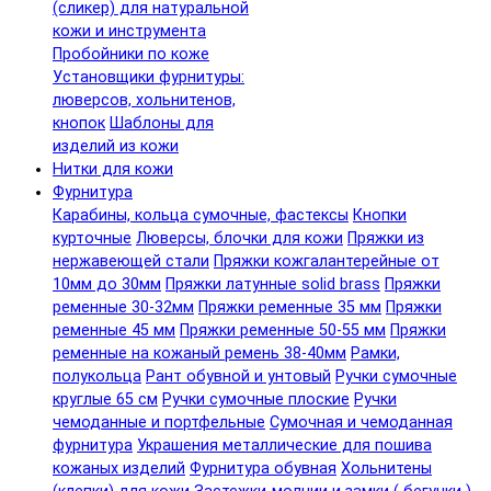
(сликер) для натуральной
кожи и инструмента
Пробойники по коже
Установщики фурнитуры:
люверсов, хольнитенов,
кнопок
Шаблоны для
изделий из кожи
Нитки для кожи
Фурнитура
Карабины, кольца сумочные, фастексы
Кнопки
курточные
Люверсы, блочки для кожи
Пряжки из
нержавеющей стали
Пряжки кожгалантерейные от
10мм до 30мм
Пряжки латунные solid brass
Пряжки
ременные 30-32мм
Пряжки ременные 35 мм
Пряжки
ременные 45 мм
Пряжки ременные 50-55 мм
Пряжки
ременные на кожаный ремень 38-40мм
Рамки,
полукольца
Рант обувной и унтовый
Ручки сумочные
круглые 65 см
Ручки сумочные плоские
Ручки
чемоданные и портфельные
Сумочная и чемоданная
фурнитура
Украшения металлические для пошива
кожаных изделий
Фурнитура обувная
Хольнитены