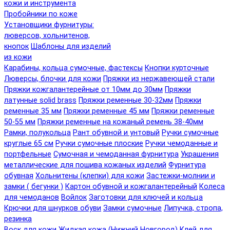
кожи и инструмента
Пробойники по коже
Установщики фурнитуры:
люверсов, хольнитенов,
кнопок
Шаблоны для изделий
из кожи
Карабины, кольца сумочные, фастексы
Кнопки курточные
Люверсы, блочки для кожи
Пряжки из нержавеющей стали
Пряжки кожгалантерейные от 10мм до 30мм
Пряжки
латунные solid brass
Пряжки ременные 30-32мм
Пряжки
ременные 35 мм
Пряжки ременные 45 мм
Пряжки ременные
50-55 мм
Пряжки ременные на кожаный ремень 38-40мм
Рамки, полукольца
Рант обувной и унтовый
Ручки сумочные
круглые 65 см
Ручки сумочные плоские
Ручки чемоданные и
портфельные
Сумочная и чемоданная фурнитура
Украшения
металлические для пошива кожаных изделий
Фурнитура
обувная
Хольнитены (клепки) для кожи
Застежки-молнии и
замки ( бегунки )
Картон обувной и кожгалантерейный
Колеса
для чемоданов
Войлок
Заготовки для ключей и кольца
Крючки для шнурков обуви
Замки сумочные
Липучка, стропа,
резинка
Воск для кожи
Жидкая кожа (Нижний Новгород)
Клей для