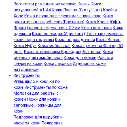
Заготовки ременные из чепрака
Карты Кожи
натуральной А1-А4
Кожа Пулл-ап(Crazy Hors) Крейзи
Хорс
Кожа с пулл-ап эффектом
Чепрак кожа
Кожа
растительного дубления(Растишка)
Кожа Краст
Юфть
(Краст) шорно-седельная т.2-3мм
Кожа ременная
Кожа
одежная
Кожа со скидкой(дисконт)
Толстые ременные
кожи: вороток, полы
Кожа подкладочная
Кожа Велюр
Кожа Нубук
Кожа мебельная
Кожа сумочная Флотер 51
цвет
Кожа с тиснением Крокодил(Рептилия)
Кожа
обувная, автомобильная
Кожа для ножен
Ранты и
шнуры из кожи
Кожи лаковые
Изделия из кожи
натуральной
Инструменты
Иглы, шило и крючки по
коже
Инструменты по коже
Молотки для работы с
кожей
Ножи для кожи и
сапожные
Ножницы для
кожи
Подложка для вырубки и
раскроя кожи
Полировка