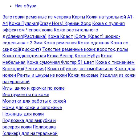
Низ обуви
Заготовки ременные из чепрака
Карты Кожи натуральной А1-
А4
Кожа Пулл-ап(Crazy Hors) Крейзи Хорс
Кожа с пулл-ап
эффектом
Чепрак кожа
Кожа растительного
дубления(Растишка)
Кожа Краст
Юфть (Краст) шорно-
седельная т.2-3мм
Кожа ременная
Кожа одежная
Кожа со
скидкой(дисконт)
Толстые ременные кожи: вороток, полы
Кожа подкладочная
Кожа Велюр
Кожа Нубук
Кожа
мебельная
Кожа сумочная Флотер 51 цвет
Кожа с тиснением
Крокодил(Рептилия)
Кожа обувная, автомобильная
Кожа для
ножен
Ранты и шнуры из кожи
Кожи лаковые
Изделия из кожи
натуральной
Иглы, шило и крючки по коже
Инструменты по коже
Молотки для работы с кожей
Ножи для кожи и сапожные
Ножницы для кожи
Подложка для вырубки и
раскроя кожи
Полировка
(сликер) для натуральной