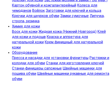
(клепки) для кожи
Застежки-молнии и замки ( бегунки )
Картон обувной и кожгалантерейный
Колеса для
чемоданов
Войлок
Заготовки для ключей и кольца
Крючки для шнурков обуви
Замки сумочные
Липучка,
стропа, резинка
Химия для кожи
Воск для кожи
Жидкая кожа (Нижний Новгород)
Клей
для кожи и подошв
Краска и аппретура для
натуральной кожи
Крем финишный для натуральной
кожи
Оборудование
Пресса и насадки для установки фурнитуры
Растяжки и
колодки для обуви
Станки для изготовления ключей
Станки-финишеры сапожные
Швейные машинки для
пошива обуви
Швейные машинки рукавные для ремонта
обуви