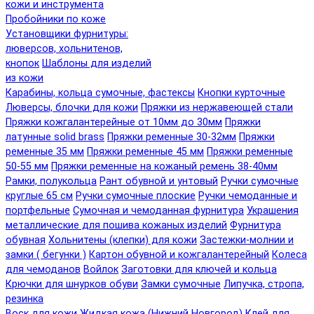
кожи и инструмента
Пробойники по коже
Установщики фурнитуры:
люверсов, хольнитенов,
кнопок
Шаблоны для изделий
из кожи
Карабины, кольца сумочные, фастексы
Кнопки курточные
Люверсы, блочки для кожи
Пряжки из нержавеющей стали
Пряжки кожгалантерейные от 10мм до 30мм
Пряжки
латунные solid brass
Пряжки ременные 30-32мм
Пряжки
ременные 35 мм
Пряжки ременные 45 мм
Пряжки ременные
50-55 мм
Пряжки ременные на кожаный ремень 38-40мм
Рамки, полукольца
Рант обувной и унтовый
Ручки сумочные
круглые 65 см
Ручки сумочные плоские
Ручки чемоданные и
портфельные
Сумочная и чемоданная фурнитура
Украшения
металлические для пошива кожаных изделий
Фурнитура
обувная
Хольнитены (клепки) для кожи
Застежки-молнии и
замки ( бегунки )
Картон обувной и кожгалантерейный
Колеса
для чемоданов
Войлок
Заготовки для ключей и кольца
Крючки для шнурков обуви
Замки сумочные
Липучка, стропа,
резинка
Воск для кожи
Жидкая кожа (Нижний Новгород)
Клей для