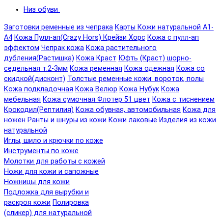
Низ обуви
Заготовки ременные из чепрака
Карты Кожи натуральной А1-
А4
Кожа Пулл-ап(Crazy Hors) Крейзи Хорс
Кожа с пулл-ап
эффектом
Чепрак кожа
Кожа растительного
дубления(Растишка)
Кожа Краст
Юфть (Краст) шорно-
седельная т.2-3мм
Кожа ременная
Кожа одежная
Кожа со
скидкой(дисконт)
Толстые ременные кожи: вороток, полы
Кожа подкладочная
Кожа Велюр
Кожа Нубук
Кожа
мебельная
Кожа сумочная Флотер 51 цвет
Кожа с тиснением
Крокодил(Рептилия)
Кожа обувная, автомобильная
Кожа для
ножен
Ранты и шнуры из кожи
Кожи лаковые
Изделия из кожи
натуральной
Иглы, шило и крючки по коже
Инструменты по коже
Молотки для работы с кожей
Ножи для кожи и сапожные
Ножницы для кожи
Подложка для вырубки и
раскроя кожи
Полировка
(сликер) для натуральной