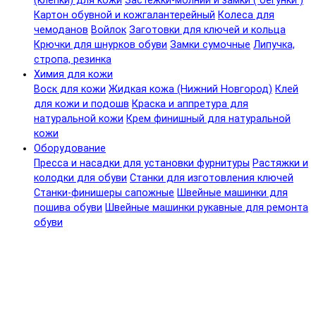
(клепки) для кожи
Застежки-молнии и замки ( бегунки )
Картон обувной и кожгалантерейный
Колеса для
чемоданов
Войлок
Заготовки для ключей и кольца
Крючки для шнурков обуви
Замки сумочные
Липучка,
стропа, резинка
Химия для кожи
Воск для кожи
Жидкая кожа (Нижний Новгород)
Клей
для кожи и подошв
Краска и аппретура для
натуральной кожи
Крем финишный для натуральной
кожи
Оборудование
Пресса и насадки для установки фурнитуры
Растяжки и
колодки для обуви
Станки для изготовления ключей
Станки-финишеры сапожные
Швейные машинки для
пошива обуви
Швейные машинки рукавные для ремонта
обуви