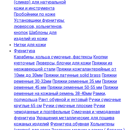
(сликер) для натуральной
кожи и инструмента
Пробойники по коже
Установщики фурнитуры:
люверсов, хольнитенов,
кнопок
Шаблоны для
изделий из кожи
Нитки для кожи
Фурнитура
Карабины, кольца сумочные, фастексы
Кнопки
курточные
Люверсы, блочки для кожи
Пряжки из
нержавеющей стали
Пряжки кожгалантерейные от
10мм до 30мм
Пряжки латунные solid brass
Пряжки
ременные 30-32мм
Пряжки ременные 35 мм
Пряжки
ременные 45 мм
Пряжки ременные 50-55 мм
Пряжки
ременные на кожаный ремень 38-40мм
Рамки,
полукольца
Рант обувной и унтовый
Ручки сумочные
круглые 65 см
Ручки сумочные плоские
Ручки
чемоданные и портфельные
Сумочная и чемоданная
фурнитура
Украшения металлические для пошива
кожаных изделий
Фурнитура обувная
Хольнитены