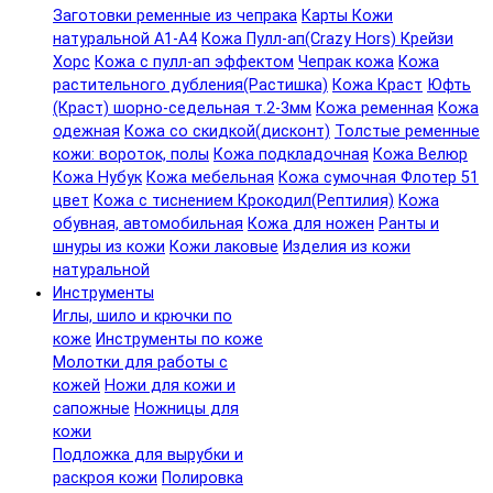
Заготовки ременные из чепрака
Карты Кожи
натуральной А1-А4
Кожа Пулл-ап(Crazy Hors) Крейзи
Хорс
Кожа с пулл-ап эффектом
Чепрак кожа
Кожа
растительного дубления(Растишка)
Кожа Краст
Юфть
(Краст) шорно-седельная т.2-3мм
Кожа ременная
Кожа
одежная
Кожа со скидкой(дисконт)
Толстые ременные
кожи: вороток, полы
Кожа подкладочная
Кожа Велюр
Кожа Нубук
Кожа мебельная
Кожа сумочная Флотер 51
цвет
Кожа с тиснением Крокодил(Рептилия)
Кожа
обувная, автомобильная
Кожа для ножен
Ранты и
шнуры из кожи
Кожи лаковые
Изделия из кожи
натуральной
Инструменты
Иглы, шило и крючки по
коже
Инструменты по коже
Молотки для работы с
кожей
Ножи для кожи и
сапожные
Ножницы для
кожи
Подложка для вырубки и
раскроя кожи
Полировка