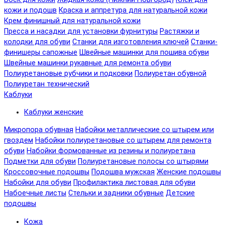
кожи и подошв
Краска и аппретура для натуральной кожи
Крем финишный для натуральной кожи
Пресса и насадки для установки фурнитуры
Растяжки и
колодки для обуви
Станки для изготовления ключей
Станки-
финишеры сапожные
Швейные машинки для пошива обуви
Швейные машинки рукавные для ремонта обуви
Полиуретановые рубчики и подковки
Полиуретан обувной
Полиуретан технический
Каблуки
Каблуки женские
Микропора обувная
Набойки металлические со штырем или
гвоздем
Набойки полиуретановые со штырем для ремонта
обуви
Набойки формованные из резины и полиуретана
Подметки для обуви
Полиуретановые полосы со штырями
Кроссовочные подошвы
Подошва мужская
Женские подошвы
Набойки для обуви
Профилактика листовая для обуви
Набоечные листы
Стельки и задники обувные
Детские
подошвы
Кожа