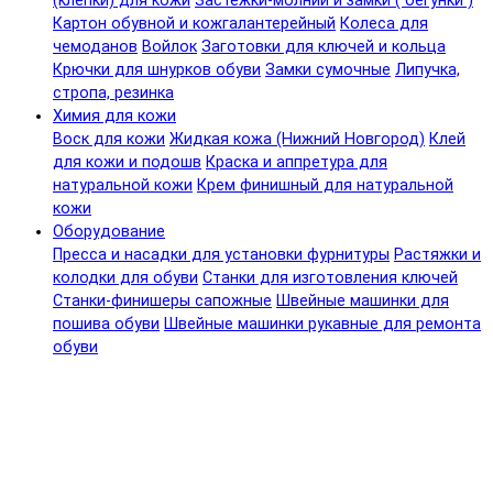
(клепки) для кожи
Застежки-молнии и замки ( бегунки )
Картон обувной и кожгалантерейный
Колеса для
чемоданов
Войлок
Заготовки для ключей и кольца
Крючки для шнурков обуви
Замки сумочные
Липучка,
стропа, резинка
Химия для кожи
Воск для кожи
Жидкая кожа (Нижний Новгород)
Клей
для кожи и подошв
Краска и аппретура для
натуральной кожи
Крем финишный для натуральной
кожи
Оборудование
Пресса и насадки для установки фурнитуры
Растяжки и
колодки для обуви
Станки для изготовления ключей
Станки-финишеры сапожные
Швейные машинки для
пошива обуви
Швейные машинки рукавные для ремонта
обуви