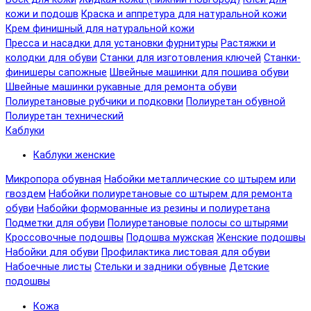
кожи и подошв
Краска и аппретура для натуральной кожи
Крем финишный для натуральной кожи
Пресса и насадки для установки фурнитуры
Растяжки и
колодки для обуви
Станки для изготовления ключей
Станки-
финишеры сапожные
Швейные машинки для пошива обуви
Швейные машинки рукавные для ремонта обуви
Полиуретановые рубчики и подковки
Полиуретан обувной
Полиуретан технический
Каблуки
Каблуки женские
Микропора обувная
Набойки металлические со штырем или
гвоздем
Набойки полиуретановые со штырем для ремонта
обуви
Набойки формованные из резины и полиуретана
Подметки для обуви
Полиуретановые полосы со штырями
Кроссовочные подошвы
Подошва мужская
Женские подошвы
Набойки для обуви
Профилактика листовая для обуви
Набоечные листы
Стельки и задники обувные
Детские
подошвы
Кожа