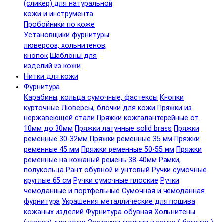
(сликер) для натуральной
кожи и инструмента
Пробойники по коже
Установщики фурнитуры:
люверсов, хольнитенов,
кнопок
Шаблоны для
изделий из кожи
Нитки для кожи
Фурнитура
Карабины, кольца сумочные, фастексы
Кнопки
курточные
Люверсы, блочки для кожи
Пряжки из
нержавеющей стали
Пряжки кожгалантерейные от
10мм до 30мм
Пряжки латунные solid brass
Пряжки
ременные 30-32мм
Пряжки ременные 35 мм
Пряжки
ременные 45 мм
Пряжки ременные 50-55 мм
Пряжки
ременные на кожаный ремень 38-40мм
Рамки,
полукольца
Рант обувной и унтовый
Ручки сумочные
круглые 65 см
Ручки сумочные плоские
Ручки
чемоданные и портфельные
Сумочная и чемоданная
фурнитура
Украшения металлические для пошива
кожаных изделий
Фурнитура обувная
Хольнитены