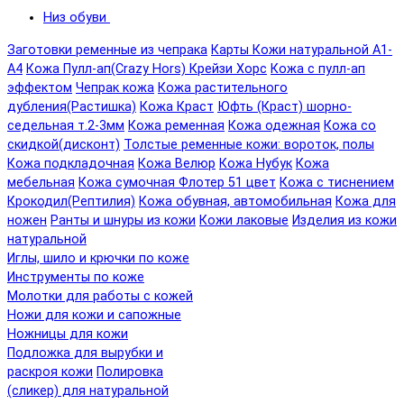
Низ обуви
Заготовки ременные из чепрака
Карты Кожи натуральной А1-
А4
Кожа Пулл-ап(Crazy Hors) Крейзи Хорс
Кожа с пулл-ап
эффектом
Чепрак кожа
Кожа растительного
дубления(Растишка)
Кожа Краст
Юфть (Краст) шорно-
седельная т.2-3мм
Кожа ременная
Кожа одежная
Кожа со
скидкой(дисконт)
Толстые ременные кожи: вороток, полы
Кожа подкладочная
Кожа Велюр
Кожа Нубук
Кожа
мебельная
Кожа сумочная Флотер 51 цвет
Кожа с тиснением
Крокодил(Рептилия)
Кожа обувная, автомобильная
Кожа для
ножен
Ранты и шнуры из кожи
Кожи лаковые
Изделия из кожи
натуральной
Иглы, шило и крючки по коже
Инструменты по коже
Молотки для работы с кожей
Ножи для кожи и сапожные
Ножницы для кожи
Подложка для вырубки и
раскроя кожи
Полировка
(сликер) для натуральной