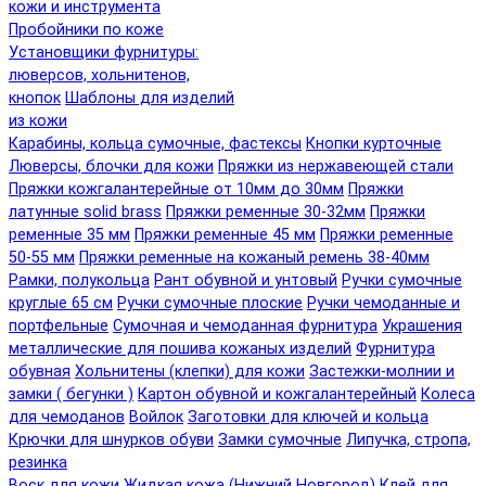
кожи и инструмента
Пробойники по коже
Установщики фурнитуры:
люверсов, хольнитенов,
кнопок
Шаблоны для изделий
из кожи
Карабины, кольца сумочные, фастексы
Кнопки курточные
Люверсы, блочки для кожи
Пряжки из нержавеющей стали
Пряжки кожгалантерейные от 10мм до 30мм
Пряжки
латунные solid brass
Пряжки ременные 30-32мм
Пряжки
ременные 35 мм
Пряжки ременные 45 мм
Пряжки ременные
50-55 мм
Пряжки ременные на кожаный ремень 38-40мм
Рамки, полукольца
Рант обувной и унтовый
Ручки сумочные
круглые 65 см
Ручки сумочные плоские
Ручки чемоданные и
портфельные
Сумочная и чемоданная фурнитура
Украшения
металлические для пошива кожаных изделий
Фурнитура
обувная
Хольнитены (клепки) для кожи
Застежки-молнии и
замки ( бегунки )
Картон обувной и кожгалантерейный
Колеса
для чемоданов
Войлок
Заготовки для ключей и кольца
Крючки для шнурков обуви
Замки сумочные
Липучка, стропа,
резинка
Воск для кожи
Жидкая кожа (Нижний Новгород)
Клей для