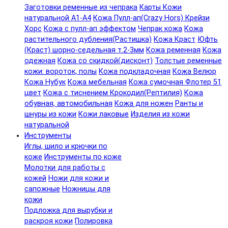
Заготовки ременные из чепрака
Карты Кожи
натуральной А1-А4
Кожа Пулл-ап(Crazy Hors) Крейзи
Хорс
Кожа с пулл-ап эффектом
Чепрак кожа
Кожа
растительного дубления(Растишка)
Кожа Краст
Юфть
(Краст) шорно-седельная т.2-3мм
Кожа ременная
Кожа
одежная
Кожа со скидкой(дисконт)
Толстые ременные
кожи: вороток, полы
Кожа подкладочная
Кожа Велюр
Кожа Нубук
Кожа мебельная
Кожа сумочная Флотер 51
цвет
Кожа с тиснением Крокодил(Рептилия)
Кожа
обувная, автомобильная
Кожа для ножен
Ранты и
шнуры из кожи
Кожи лаковые
Изделия из кожи
натуральной
Инструменты
Иглы, шило и крючки по
коже
Инструменты по коже
Молотки для работы с
кожей
Ножи для кожи и
сапожные
Ножницы для
кожи
Подложка для вырубки и
раскроя кожи
Полировка