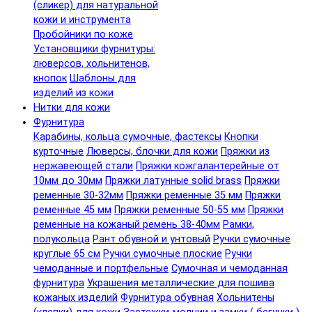
(сликер) для натуральной
кожи и инструмента
Пробойники по коже
Установщики фурнитуры:
люверсов, хольнитенов,
кнопок
Шаблоны для
изделий из кожи
Нитки для кожи
Фурнитура
Карабины, кольца сумочные, фастексы
Кнопки
курточные
Люверсы, блочки для кожи
Пряжки из
нержавеющей стали
Пряжки кожгалантерейные от
10мм до 30мм
Пряжки латунные solid brass
Пряжки
ременные 30-32мм
Пряжки ременные 35 мм
Пряжки
ременные 45 мм
Пряжки ременные 50-55 мм
Пряжки
ременные на кожаный ремень 38-40мм
Рамки,
полукольца
Рант обувной и унтовый
Ручки сумочные
круглые 65 см
Ручки сумочные плоские
Ручки
чемоданные и портфельные
Сумочная и чемоданная
фурнитура
Украшения металлические для пошива
кожаных изделий
Фурнитура обувная
Хольнитены