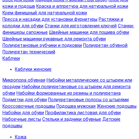
кожи и подошв
Краска и аппретура для натуральной кожи
Крем финишный для натуральной кожи
Пресса и насадки для установки фурнитуры
Растяжки и
колодки для обуви
Станки для изготовления ключей
Станки-
финишеры сапожные
Швейные машинки для пошива обуви
Швейные машинки рукавные для ремонта обуви
Полиуретановые рубчики и подковки
Полиуретан обувной
Полиуретан технический
Каблуки
Каблуки женские
Микропора обувная
Набойки металлические со штырем или
гвоздем
Набойки полиуретановые со штырем для ремонта
обуви
Набойки формованные из резины и полиуретана
Подметки для обуви
Полиуретановые полосы со штырями
Кроссовочные подошвы
Подошва мужская
Женские подошвы
Набойки для обуви
Профилактика листовая для обуви
Набоечные листы
Стельки и задники обувные
Детские
подошвы
Кожа