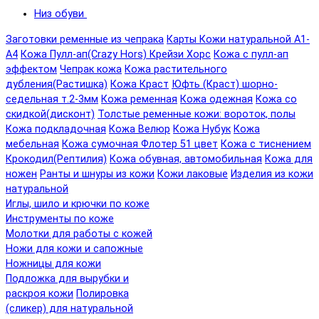
Низ обуви
Заготовки ременные из чепрака
Карты Кожи натуральной А1-
А4
Кожа Пулл-ап(Crazy Hors) Крейзи Хорс
Кожа с пулл-ап
эффектом
Чепрак кожа
Кожа растительного
дубления(Растишка)
Кожа Краст
Юфть (Краст) шорно-
седельная т.2-3мм
Кожа ременная
Кожа одежная
Кожа со
скидкой(дисконт)
Толстые ременные кожи: вороток, полы
Кожа подкладочная
Кожа Велюр
Кожа Нубук
Кожа
мебельная
Кожа сумочная Флотер 51 цвет
Кожа с тиснением
Крокодил(Рептилия)
Кожа обувная, автомобильная
Кожа для
ножен
Ранты и шнуры из кожи
Кожи лаковые
Изделия из кожи
натуральной
Иглы, шило и крючки по коже
Инструменты по коже
Молотки для работы с кожей
Ножи для кожи и сапожные
Ножницы для кожи
Подложка для вырубки и
раскроя кожи
Полировка
(сликер) для натуральной