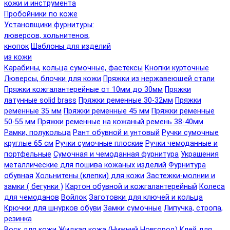
кожи и инструмента
Пробойники по коже
Установщики фурнитуры:
люверсов, хольнитенов,
кнопок
Шаблоны для изделий
из кожи
Карабины, кольца сумочные, фастексы
Кнопки курточные
Люверсы, блочки для кожи
Пряжки из нержавеющей стали
Пряжки кожгалантерейные от 10мм до 30мм
Пряжки
латунные solid brass
Пряжки ременные 30-32мм
Пряжки
ременные 35 мм
Пряжки ременные 45 мм
Пряжки ременные
50-55 мм
Пряжки ременные на кожаный ремень 38-40мм
Рамки, полукольца
Рант обувной и унтовый
Ручки сумочные
круглые 65 см
Ручки сумочные плоские
Ручки чемоданные и
портфельные
Сумочная и чемоданная фурнитура
Украшения
металлические для пошива кожаных изделий
Фурнитура
обувная
Хольнитены (клепки) для кожи
Застежки-молнии и
замки ( бегунки )
Картон обувной и кожгалантерейный
Колеса
для чемоданов
Войлок
Заготовки для ключей и кольца
Крючки для шнурков обуви
Замки сумочные
Липучка, стропа,
резинка
Воск для кожи
Жидкая кожа (Нижний Новгород)
Клей для