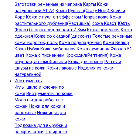
Заготовки ременные из чепрака
Карты Кожи
натуральной А1-А4
Кожа Пулл-ап(Crazy Hors) Крейзи
Хорс
Кожа с пулл-ап эффектом
Чепрак кожа
Кожа
растительного дубления(Растишка)
Кожа Краст
Юфть
(Краст) шорно-седельная т.2-3мм
Кожа ременная
Кожа
одежная
Кожа со скидкой(дисконт)
Толстые ременные
кожи: вороток, полы
Кожа подкладочная
Кожа Велюр
Кожа Нубук
Кожа мебельная
Кожа сумочная Флотер 51
цвет
Кожа с тиснением Крокодил(Рептилия)
Кожа
обувная, автомобильная
Кожа для ножен
Ранты и
шнуры из кожи
Кожи лаковые
Изделия из кожи
натуральной
Инструменты
Иглы, шило и крючки по
коже
Инструменты по коже
Молотки для работы с
кожей
Ножи для кожи и
сапожные
Ножницы для
кожи
Подложка для вырубки и
раскроя кожи
Полировка