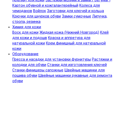
(клепки) для кожи
Застежки-молнии и замки ( бегунки )
Картон обувной и кожгалантерейный
Колеса для
чемоданов
Войлок
Заготовки для ключей и кольца
Крючки для шнурков обуви
Замки сумочные
Липучка,
стропа, резинка
Химия для кожи
Воск для кожи
Жидкая кожа (Нижний Новгород)
Клей
для кожи и подошв
Краска и аппретура для
натуральной кожи
Крем финишный для натуральной
кожи
Оборудование
Пресса и насадки для установки фурнитуры
Растяжки и
колодки для обуви
Станки для изготовления ключей
Станки-финишеры сапожные
Швейные машинки для
пошива обуви
Швейные машинки рукавные для ремонта
обуви