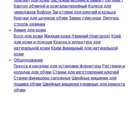
(клепки) для кожи
Застежки-молнии и замки ( бегунки )
Картон обувной и кожгалантерейный
Колеса для
чемоданов
Войлок
Заготовки для ключей и кольца
Крючки для шнурков обуви
Замки сумочные
Липучка,
стропа, резинка
Химия для кожи
Воск для кожи
Жидкая кожа (Нижний Новгород)
Клей
для кожи и подошв
Краска и аппретура для
натуральной кожи
Крем финишный для натуральной
кожи
Оборудование
Пресса и насадки для установки фурнитуры
Растяжки и
колодки для обуви
Станки для изготовления ключей
Станки-финишеры сапожные
Швейные машинки для
пошива обуви
Швейные машинки рукавные для ремонта
обуви