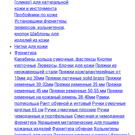
(сликер) для натуральной
кожи и инструмента
Пробойники по коже
Установщики фурнитуры:
люверсов, хольнитенов,
кнопок
Шаблоны для
изделий из кожи
Нитки для кожи
Фурнитура
Карабины, кольца сумочные, фастексы
Кнопки
курточные
Люверсы, блочки для кожи
Пряжки из
нержавеющей стали
Пряжки кожгалантерейные от
10мм до 30мм
Пряжки латунные solid brass
Пряжки
ременные 30-32мм
Пряжки ременные 35 мм
Пряжки
ременные 45 мм
Пряжки ременные 50-55 мм
Пряжки
ременные на кожаный ремень 38-40мм
Рамки,
полукольца
Рант обувной и унтовый
Ручки сумочные
круглые 65 см
Ручки сумочные плоские
Ручки
чемоданные и портфельные
Сумочная и чемоданная
фурнитура
Украшения металлические для пошива
кожаных изделий
Фурнитура обувная
Хольнитены