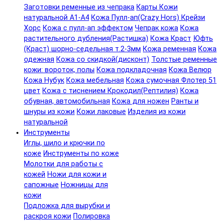
Заготовки ременные из чепрака
Карты Кожи
натуральной А1-А4
Кожа Пулл-ап(Crazy Hors) Крейзи
Хорс
Кожа с пулл-ап эффектом
Чепрак кожа
Кожа
растительного дубления(Растишка)
Кожа Краст
Юфть
(Краст) шорно-седельная т.2-3мм
Кожа ременная
Кожа
одежная
Кожа со скидкой(дисконт)
Толстые ременные
кожи: вороток, полы
Кожа подкладочная
Кожа Велюр
Кожа Нубук
Кожа мебельная
Кожа сумочная Флотер 51
цвет
Кожа с тиснением Крокодил(Рептилия)
Кожа
обувная, автомобильная
Кожа для ножен
Ранты и
шнуры из кожи
Кожи лаковые
Изделия из кожи
натуральной
Инструменты
Иглы, шило и крючки по
коже
Инструменты по коже
Молотки для работы с
кожей
Ножи для кожи и
сапожные
Ножницы для
кожи
Подложка для вырубки и
раскроя кожи
Полировка