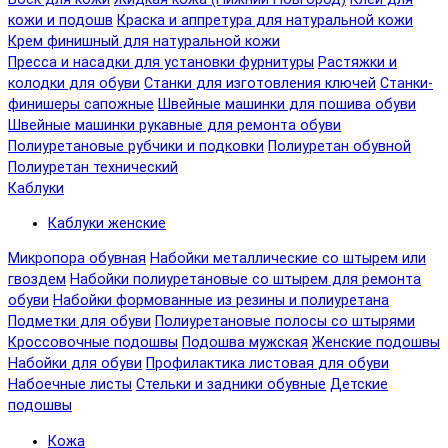
кожи и подошв
Краска и аппретура для натуральной кожи
Крем финишный для натуральной кожи
Пресса и насадки для установки фурнитуры
Растяжки и
колодки для обуви
Станки для изготовления ключей
Станки-
финишеры сапожные
Швейные машинки для пошива обуви
Швейные машинки рукавные для ремонта обуви
Полиуретановые рубчики и подковки
Полиуретан обувной
Полиуретан технический
Каблуки
Каблуки женские
Микропора обувная
Набойки металлические со штырем или
гвоздем
Набойки полиуретановые со штырем для ремонта
обуви
Набойки формованные из резины и полиуретана
Подметки для обуви
Полиуретановые полосы со штырями
Кроссовочные подошвы
Подошва мужская
Женские подошвы
Набойки для обуви
Профилактика листовая для обуви
Набоечные листы
Стельки и задники обувные
Детские
подошвы
Кожа