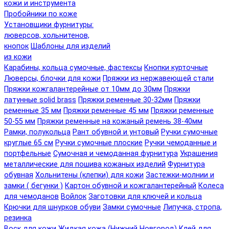
кожи и инструмента
Пробойники по коже
Установщики фурнитуры:
люверсов, хольнитенов,
кнопок
Шаблоны для изделий
из кожи
Карабины, кольца сумочные, фастексы
Кнопки курточные
Люверсы, блочки для кожи
Пряжки из нержавеющей стали
Пряжки кожгалантерейные от 10мм до 30мм
Пряжки
латунные solid brass
Пряжки ременные 30-32мм
Пряжки
ременные 35 мм
Пряжки ременные 45 мм
Пряжки ременные
50-55 мм
Пряжки ременные на кожаный ремень 38-40мм
Рамки, полукольца
Рант обувной и унтовый
Ручки сумочные
круглые 65 см
Ручки сумочные плоские
Ручки чемоданные и
портфельные
Сумочная и чемоданная фурнитура
Украшения
металлические для пошива кожаных изделий
Фурнитура
обувная
Хольнитены (клепки) для кожи
Застежки-молнии и
замки ( бегунки )
Картон обувной и кожгалантерейный
Колеса
для чемоданов
Войлок
Заготовки для ключей и кольца
Крючки для шнурков обуви
Замки сумочные
Липучка, стропа,
резинка
Воск для кожи
Жидкая кожа (Нижний Новгород)
Клей для