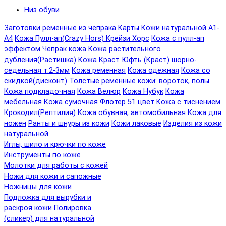
Низ обуви
Заготовки ременные из чепрака
Карты Кожи натуральной А1-
А4
Кожа Пулл-ап(Crazy Hors) Крейзи Хорс
Кожа с пулл-ап
эффектом
Чепрак кожа
Кожа растительного
дубления(Растишка)
Кожа Краст
Юфть (Краст) шорно-
седельная т.2-3мм
Кожа ременная
Кожа одежная
Кожа со
скидкой(дисконт)
Толстые ременные кожи: вороток, полы
Кожа подкладочная
Кожа Велюр
Кожа Нубук
Кожа
мебельная
Кожа сумочная Флотер 51 цвет
Кожа с тиснением
Крокодил(Рептилия)
Кожа обувная, автомобильная
Кожа для
ножен
Ранты и шнуры из кожи
Кожи лаковые
Изделия из кожи
натуральной
Иглы, шило и крючки по коже
Инструменты по коже
Молотки для работы с кожей
Ножи для кожи и сапожные
Ножницы для кожи
Подложка для вырубки и
раскроя кожи
Полировка
(сликер) для натуральной