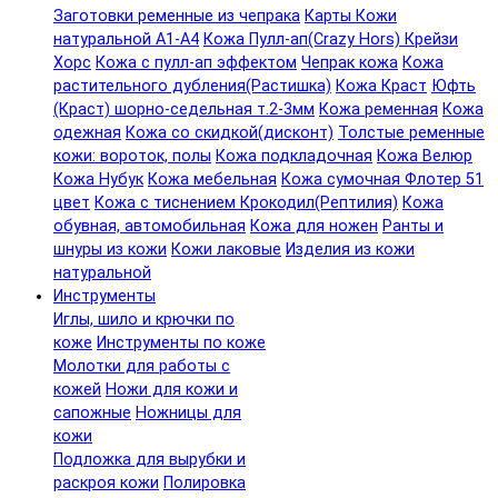
Заготовки ременные из чепрака
Карты Кожи
натуральной А1-А4
Кожа Пулл-ап(Crazy Hors) Крейзи
Хорс
Кожа с пулл-ап эффектом
Чепрак кожа
Кожа
растительного дубления(Растишка)
Кожа Краст
Юфть
(Краст) шорно-седельная т.2-3мм
Кожа ременная
Кожа
одежная
Кожа со скидкой(дисконт)
Толстые ременные
кожи: вороток, полы
Кожа подкладочная
Кожа Велюр
Кожа Нубук
Кожа мебельная
Кожа сумочная Флотер 51
цвет
Кожа с тиснением Крокодил(Рептилия)
Кожа
обувная, автомобильная
Кожа для ножен
Ранты и
шнуры из кожи
Кожи лаковые
Изделия из кожи
натуральной
Инструменты
Иглы, шило и крючки по
коже
Инструменты по коже
Молотки для работы с
кожей
Ножи для кожи и
сапожные
Ножницы для
кожи
Подложка для вырубки и
раскроя кожи
Полировка