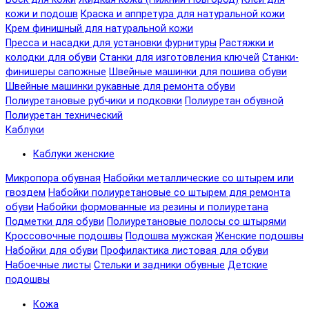
кожи и подошв
Краска и аппретура для натуральной кожи
Крем финишный для натуральной кожи
Пресса и насадки для установки фурнитуры
Растяжки и
колодки для обуви
Станки для изготовления ключей
Станки-
финишеры сапожные
Швейные машинки для пошива обуви
Швейные машинки рукавные для ремонта обуви
Полиуретановые рубчики и подковки
Полиуретан обувной
Полиуретан технический
Каблуки
Каблуки женские
Микропора обувная
Набойки металлические со штырем или
гвоздем
Набойки полиуретановые со штырем для ремонта
обуви
Набойки формованные из резины и полиуретана
Подметки для обуви
Полиуретановые полосы со штырями
Кроссовочные подошвы
Подошва мужская
Женские подошвы
Набойки для обуви
Профилактика листовая для обуви
Набоечные листы
Стельки и задники обувные
Детские
подошвы
Кожа