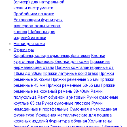
(сликер) для натуральной
кожи и инструмента
Пробойники по коже
Установщики фурнитуры:
люверсов, хольнитенов,
кнопок
Шаблоны для
изделий из кожи
Нитки для кожи
Фурнитура
Карабины, кольца сумочные, фастексы
Кнопки
курточные
Люверсы, блочки для кожи
Пряжки из
нержавеющей стали
Пряжки кожгалантерейные от
10мм до 30мм
Пряжки латунные solid brass
Пряжки
ременные 30-32мм
Пряжки ременные 35 мм
Пряжки
ременные 45 мм
Пряжки ременные 50-55 мм
Пряжки
ременные на кожаный ремень 38-40мм
Рамки,
полукольца
Рант обувной и унтовый
Ручки сумочные
круглые 65 см
Ручки сумочные плоские
Ручки
чемоданные и портфельные
Сумочная и чемоданная
фурнитура
Украшения металлические для пошива
кожаных изделий
Фурнитура обувная
Хольнитены