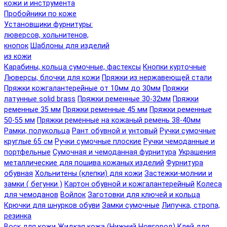
кожи и инструмента
Пробойники по коже
Установщики фурнитуры:
люверсов, хольнитенов,
кнопок
Шаблоны для изделий
из кожи
Карабины, кольца сумочные, фастексы
Кнопки курточные
Люверсы, блочки для кожи
Пряжки из нержавеющей стали
Пряжки кожгалантерейные от 10мм до 30мм
Пряжки
латунные solid brass
Пряжки ременные 30-32мм
Пряжки
ременные 35 мм
Пряжки ременные 45 мм
Пряжки ременные
50-55 мм
Пряжки ременные на кожаный ремень 38-40мм
Рамки, полукольца
Рант обувной и унтовый
Ручки сумочные
круглые 65 см
Ручки сумочные плоские
Ручки чемоданные и
портфельные
Сумочная и чемоданная фурнитура
Украшения
металлические для пошива кожаных изделий
Фурнитура
обувная
Хольнитены (клепки) для кожи
Застежки-молнии и
замки ( бегунки )
Картон обувной и кожгалантерейный
Колеса
для чемоданов
Войлок
Заготовки для ключей и кольца
Крючки для шнурков обуви
Замки сумочные
Липучка, стропа,
резинка
Воск для кожи
Жидкая кожа (Нижний Новгород)
Клей для