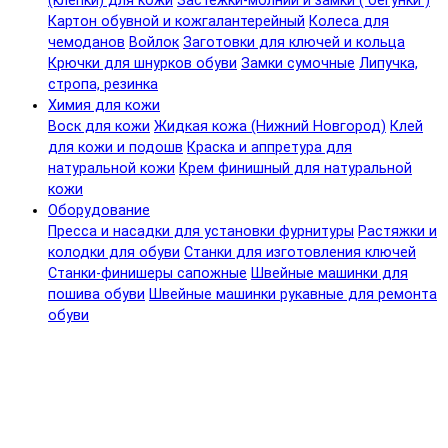
(клепки) для кожи
Застежки-молнии и замки ( бегунки )
Картон обувной и кожгалантерейный
Колеса для
чемоданов
Войлок
Заготовки для ключей и кольца
Крючки для шнурков обуви
Замки сумочные
Липучка,
стропа, резинка
Химия для кожи
Воск для кожи
Жидкая кожа (Нижний Новгород)
Клей
для кожи и подошв
Краска и аппретура для
натуральной кожи
Крем финишный для натуральной
кожи
Оборудование
Пресса и насадки для установки фурнитуры
Растяжки и
колодки для обуви
Станки для изготовления ключей
Станки-финишеры сапожные
Швейные машинки для
пошива обуви
Швейные машинки рукавные для ремонта
обуви