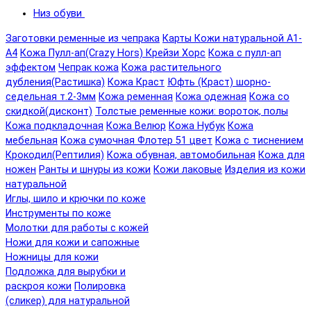
Низ обуви
Заготовки ременные из чепрака
Карты Кожи натуральной А1-
А4
Кожа Пулл-ап(Crazy Hors) Крейзи Хорс
Кожа с пулл-ап
эффектом
Чепрак кожа
Кожа растительного
дубления(Растишка)
Кожа Краст
Юфть (Краст) шорно-
седельная т.2-3мм
Кожа ременная
Кожа одежная
Кожа со
скидкой(дисконт)
Толстые ременные кожи: вороток, полы
Кожа подкладочная
Кожа Велюр
Кожа Нубук
Кожа
мебельная
Кожа сумочная Флотер 51 цвет
Кожа с тиснением
Крокодил(Рептилия)
Кожа обувная, автомобильная
Кожа для
ножен
Ранты и шнуры из кожи
Кожи лаковые
Изделия из кожи
натуральной
Иглы, шило и крючки по коже
Инструменты по коже
Молотки для работы с кожей
Ножи для кожи и сапожные
Ножницы для кожи
Подложка для вырубки и
раскроя кожи
Полировка
(сликер) для натуральной