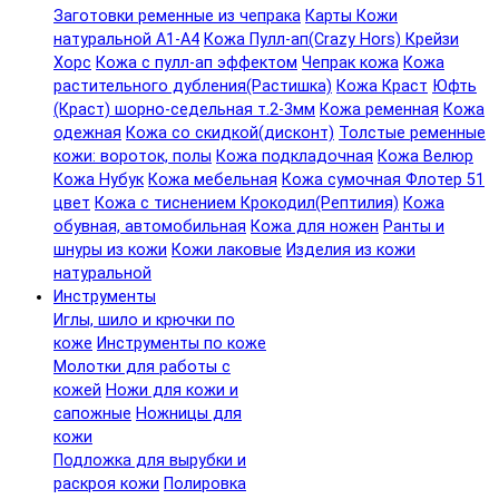
Заготовки ременные из чепрака
Карты Кожи
натуральной А1-А4
Кожа Пулл-ап(Crazy Hors) Крейзи
Хорс
Кожа с пулл-ап эффектом
Чепрак кожа
Кожа
растительного дубления(Растишка)
Кожа Краст
Юфть
(Краст) шорно-седельная т.2-3мм
Кожа ременная
Кожа
одежная
Кожа со скидкой(дисконт)
Толстые ременные
кожи: вороток, полы
Кожа подкладочная
Кожа Велюр
Кожа Нубук
Кожа мебельная
Кожа сумочная Флотер 51
цвет
Кожа с тиснением Крокодил(Рептилия)
Кожа
обувная, автомобильная
Кожа для ножен
Ранты и
шнуры из кожи
Кожи лаковые
Изделия из кожи
натуральной
Инструменты
Иглы, шило и крючки по
коже
Инструменты по коже
Молотки для работы с
кожей
Ножи для кожи и
сапожные
Ножницы для
кожи
Подложка для вырубки и
раскроя кожи
Полировка