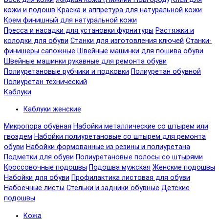
кожи и подошв
Краска и аппретура для натуральной кожи
Крем финишный для натуральной кожи
Пресса и насадки для установки фурнитуры
Растяжки и
колодки для обуви
Станки для изготовления ключей
Станки-
финишеры сапожные
Швейные машинки для пошива обуви
Швейные машинки рукавные для ремонта обуви
Полиуретановые рубчики и подковки
Полиуретан обувной
Полиуретан технический
Каблуки
Каблуки женские
Микропора обувная
Набойки металлические со штырем или
гвоздем
Набойки полиуретановые со штырем для ремонта
обуви
Набойки формованные из резины и полиуретана
Подметки для обуви
Полиуретановые полосы со штырями
Кроссовочные подошвы
Подошва мужская
Женские подошвы
Набойки для обуви
Профилактика листовая для обуви
Набоечные листы
Стельки и задники обувные
Детские
подошвы
Кожа