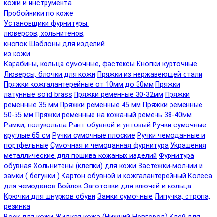
кожи и инструмента
Пробойники по коже
Установщики фурнитуры:
люверсов, хольнитенов,
кнопок
Шаблоны для изделий
из кожи
Карабины, кольца сумочные, фастексы
Кнопки курточные
Люверсы, блочки для кожи
Пряжки из нержавеющей стали
Пряжки кожгалантерейные от 10мм до 30мм
Пряжки
латунные solid brass
Пряжки ременные 30-32мм
Пряжки
ременные 35 мм
Пряжки ременные 45 мм
Пряжки ременные
50-55 мм
Пряжки ременные на кожаный ремень 38-40мм
Рамки, полукольца
Рант обувной и унтовый
Ручки сумочные
круглые 65 см
Ручки сумочные плоские
Ручки чемоданные и
портфельные
Сумочная и чемоданная фурнитура
Украшения
металлические для пошива кожаных изделий
Фурнитура
обувная
Хольнитены (клепки) для кожи
Застежки-молнии и
замки ( бегунки )
Картон обувной и кожгалантерейный
Колеса
для чемоданов
Войлок
Заготовки для ключей и кольца
Крючки для шнурков обуви
Замки сумочные
Липучка, стропа,
резинка
Воск для кожи
Жидкая кожа (Нижний Новгород)
Клей для