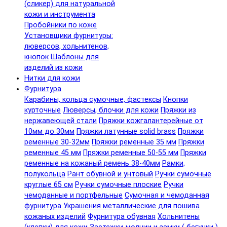
(сликер) для натуральной
кожи и инструмента
Пробойники по коже
Установщики фурнитуры:
люверсов, хольнитенов,
кнопок
Шаблоны для
изделий из кожи
Нитки для кожи
Фурнитура
Карабины, кольца сумочные, фастексы
Кнопки
курточные
Люверсы, блочки для кожи
Пряжки из
нержавеющей стали
Пряжки кожгалантерейные от
10мм до 30мм
Пряжки латунные solid brass
Пряжки
ременные 30-32мм
Пряжки ременные 35 мм
Пряжки
ременные 45 мм
Пряжки ременные 50-55 мм
Пряжки
ременные на кожаный ремень 38-40мм
Рамки,
полукольца
Рант обувной и унтовый
Ручки сумочные
круглые 65 см
Ручки сумочные плоские
Ручки
чемоданные и портфельные
Сумочная и чемоданная
фурнитура
Украшения металлические для пошива
кожаных изделий
Фурнитура обувная
Хольнитены