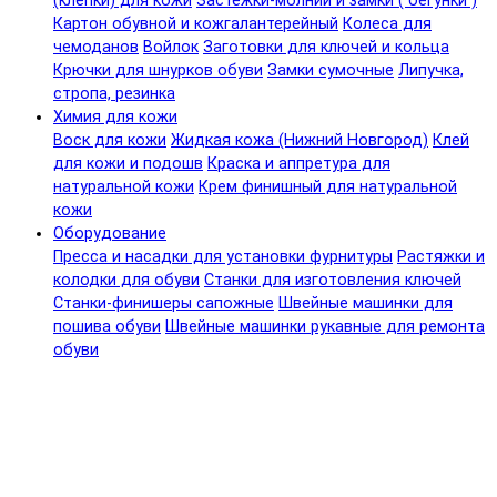
(клепки) для кожи
Застежки-молнии и замки ( бегунки )
Картон обувной и кожгалантерейный
Колеса для
чемоданов
Войлок
Заготовки для ключей и кольца
Крючки для шнурков обуви
Замки сумочные
Липучка,
стропа, резинка
Химия для кожи
Воск для кожи
Жидкая кожа (Нижний Новгород)
Клей
для кожи и подошв
Краска и аппретура для
натуральной кожи
Крем финишный для натуральной
кожи
Оборудование
Пресса и насадки для установки фурнитуры
Растяжки и
колодки для обуви
Станки для изготовления ключей
Станки-финишеры сапожные
Швейные машинки для
пошива обуви
Швейные машинки рукавные для ремонта
обуви