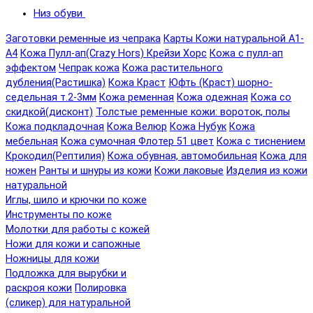
Низ обуви
Заготовки ременные из чепрака
Карты Кожи натуральной А1-
А4
Кожа Пулл-ап(Crazy Hors) Крейзи Хорс
Кожа с пулл-ап
эффектом
Чепрак кожа
Кожа растительного
дубления(Растишка)
Кожа Краст
Юфть (Краст) шорно-
седельная т.2-3мм
Кожа ременная
Кожа одежная
Кожа со
скидкой(дисконт)
Толстые ременные кожи: вороток, полы
Кожа подкладочная
Кожа Велюр
Кожа Нубук
Кожа
мебельная
Кожа сумочная Флотер 51 цвет
Кожа с тиснением
Крокодил(Рептилия)
Кожа обувная, автомобильная
Кожа для
ножен
Ранты и шнуры из кожи
Кожи лаковые
Изделия из кожи
натуральной
Иглы, шило и крючки по коже
Инструменты по коже
Молотки для работы с кожей
Ножи для кожи и сапожные
Ножницы для кожи
Подложка для вырубки и
раскроя кожи
Полировка
(сликер) для натуральной