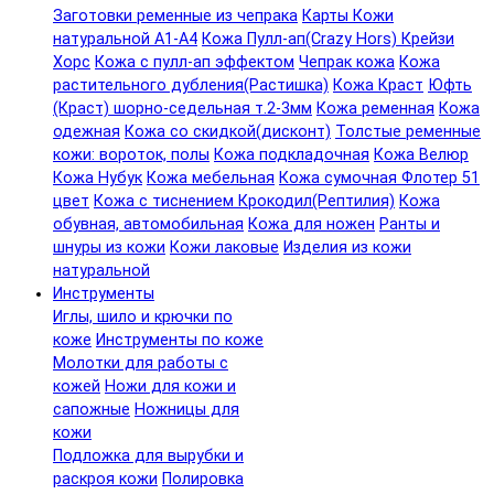
Заготовки ременные из чепрака
Карты Кожи
натуральной А1-А4
Кожа Пулл-ап(Crazy Hors) Крейзи
Хорс
Кожа с пулл-ап эффектом
Чепрак кожа
Кожа
растительного дубления(Растишка)
Кожа Краст
Юфть
(Краст) шорно-седельная т.2-3мм
Кожа ременная
Кожа
одежная
Кожа со скидкой(дисконт)
Толстые ременные
кожи: вороток, полы
Кожа подкладочная
Кожа Велюр
Кожа Нубук
Кожа мебельная
Кожа сумочная Флотер 51
цвет
Кожа с тиснением Крокодил(Рептилия)
Кожа
обувная, автомобильная
Кожа для ножен
Ранты и
шнуры из кожи
Кожи лаковые
Изделия из кожи
натуральной
Инструменты
Иглы, шило и крючки по
коже
Инструменты по коже
Молотки для работы с
кожей
Ножи для кожи и
сапожные
Ножницы для
кожи
Подложка для вырубки и
раскроя кожи
Полировка