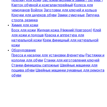
(клепки) для кожи
Застежки-молнии и замки ( бегунки )
Картон обувной и кожгалантерейный
Колеса для
чемоданов
Войлок
Заготовки для ключей и кольца
Крючки для шнурков обуви
Замки сумочные
Липучка,
стропа, резинка
Химия для кожи
Воск для кожи
Жидкая кожа (Нижний Новгород)
Клей
для кожи и подошв
Краска и аппретура для
натуральной кожи
Крем финишный для натуральной
кожи
Оборудование
Пресса и насадки для установки фурнитуры
Растяжки и
колодки для обуви
Станки для изготовления ключей
Станки-финишеры сапожные
Швейные машинки для
пошива обуви
Швейные машинки рукавные для ремонта
обуви