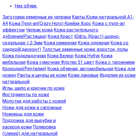
Низ обуви
Заготовки ременные из чепрака
Карты Кожи натуральной А1-
А4
Кожа Пулл-ап(Crazy Hors) Крейзи Хорс
Кожа с пулл-ап
эффектом
Чепрак кожа
Кожа растительного
дубления(Растишка)
Кожа Краст
Юфть (Краст) шорно-
седельная т.2-3мм
Кожа ременная
Кожа одежная
Кожа со
скидкой(дисконт)
Толстые ременные кожи: вороток, полы
Кожа подкладочная
Кожа Велюр
Кожа Нубук
Кожа
мебельная
Кожа сумочная Флотер 51 цвет
Кожа с тиснением
Крокодил(Рептилия)
Кожа обувная, автомобильная
Кожа для
ножен
Ранты и шнуры из кожи
Кожи лаковые
Изделия из кожи
натуральной
Иглы, шило и крючки по коже
Инструменты по коже
Молотки для работы с кожей
Ножи для кожи и сапожные
Ножницы для кожи
Подложка для вырубки и
раскроя кожи
Полировка
(сликер) для натуральной