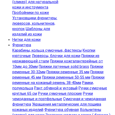
(сликер) для натуральной
кожи и инструмента
Пробойники по коже
Установщики фурнитуры:
люверсов, хольнитенов,
кнопок
Шаблоны для
изделий из кожи
Нитки для кожи
Фурнитура
Карабины, кольца сумочные, фастексы
Кнопки
курточные
Люверсы, блочки для кожи
Пряжки из
нержавеющей стали
Пряжки кожгалантерейные от
10мм до 30мм
Пряжки латунные solid brass
Пряжки
ременные 30-32мм
Пряжки ременные 35 мм
Пряжки
ременные 45 мм
Пряжки ременные 50-55 мм
Пряжки
ременные на кожаный ремень 38-40мм
Рамки,
полукольца
Рант обувной и унтовый
Ручки сумочные
круглые 65 см
Ручки сумочные плоские
Ручки
чемоданные и портфельные
Сумочная и чемоданная
фурнитура
Украшения металлические для пошива
кожаных изделий
Фурнитура обувная
Хольнитены