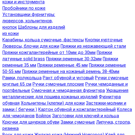
кожи и инструмента
Пробойники по коже
Установщики фурнитуры:
люверсов, хольнитенов,
кнопок
Шаблоны для изделий
из кожи
Карабины, кольца сумочные, фастексы
Кнопки курточные
Люверсы, блочки для кожи
Пряжки из нержавеющей стали
Пряжки кожгалантерейные от 10мм до 30мм
Пряжки
латунные solid brass
Пряжки ременные 30-32мм
Пряжки
ременные 35 мм
Пряжки ременные 45 мм
Пряжки ременные
50-55 мм
Пряжки ременные на кожаный ремень 38-40мм
Рамки, полукольца
Рант обувной и унтовый
Ручки сумочные
круглые 65 см
Ручки сумочные плоские
Ручки чемоданные и
портфельные
Сумочная и чемоданная фурнитура
Украшения
металлические для пошива кожаных изделий
Фурнитура
обувная
Хольнитены (клепки) для кожи
Застежки-молнии и
замки ( бегунки )
Картон обувной и кожгалантерейный
Колеса
для чемоданов
Войлок
Заготовки для ключей и кольца
Крючки для шнурков обуви
Замки сумочные
Липучка, стропа,
резинка
Воск для кожи
Жидкая кожа (Нижний Новгород)
Клей для