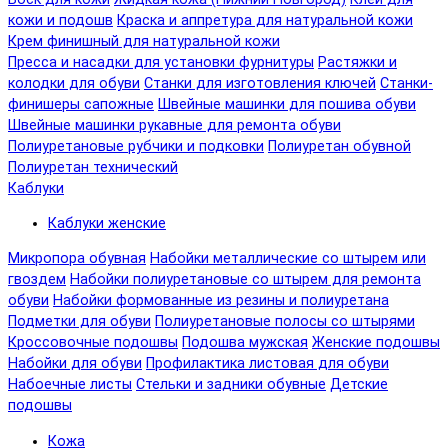
кожи и подошв
Краска и аппретура для натуральной кожи
Крем финишный для натуральной кожи
Пресса и насадки для установки фурнитуры
Растяжки и
колодки для обуви
Станки для изготовления ключей
Станки-
финишеры сапожные
Швейные машинки для пошива обуви
Швейные машинки рукавные для ремонта обуви
Полиуретановые рубчики и подковки
Полиуретан обувной
Полиуретан технический
Каблуки
Каблуки женские
Микропора обувная
Набойки металлические со штырем или
гвоздем
Набойки полиуретановые со штырем для ремонта
обуви
Набойки формованные из резины и полиуретана
Подметки для обуви
Полиуретановые полосы со штырями
Кроссовочные подошвы
Подошва мужская
Женские подошвы
Набойки для обуви
Профилактика листовая для обуви
Набоечные листы
Стельки и задники обувные
Детские
подошвы
Кожа