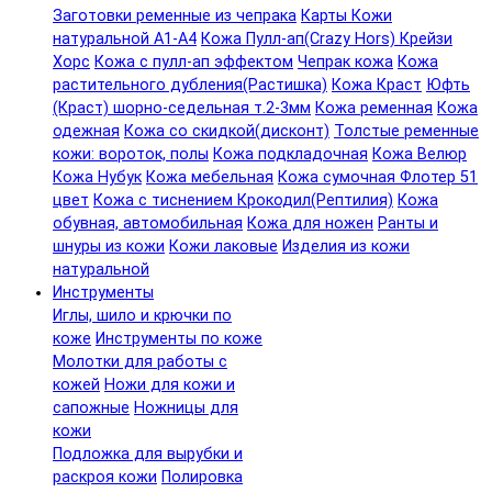
Заготовки ременные из чепрака
Карты Кожи
натуральной А1-А4
Кожа Пулл-ап(Crazy Hors) Крейзи
Хорс
Кожа с пулл-ап эффектом
Чепрак кожа
Кожа
растительного дубления(Растишка)
Кожа Краст
Юфть
(Краст) шорно-седельная т.2-3мм
Кожа ременная
Кожа
одежная
Кожа со скидкой(дисконт)
Толстые ременные
кожи: вороток, полы
Кожа подкладочная
Кожа Велюр
Кожа Нубук
Кожа мебельная
Кожа сумочная Флотер 51
цвет
Кожа с тиснением Крокодил(Рептилия)
Кожа
обувная, автомобильная
Кожа для ножен
Ранты и
шнуры из кожи
Кожи лаковые
Изделия из кожи
натуральной
Инструменты
Иглы, шило и крючки по
коже
Инструменты по коже
Молотки для работы с
кожей
Ножи для кожи и
сапожные
Ножницы для
кожи
Подложка для вырубки и
раскроя кожи
Полировка