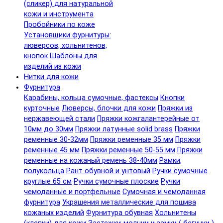
(сликер) для натуральной
кожи и инструмента
Пробойники по коже
Установщики фурнитуры:
люверсов, хольнитенов,
кнопок
Шаблоны для
изделий из кожи
Нитки для кожи
Фурнитура
Карабины, кольца сумочные, фастексы
Кнопки
курточные
Люверсы, блочки для кожи
Пряжки из
нержавеющей стали
Пряжки кожгалантерейные от
10мм до 30мм
Пряжки латунные solid brass
Пряжки
ременные 30-32мм
Пряжки ременные 35 мм
Пряжки
ременные 45 мм
Пряжки ременные 50-55 мм
Пряжки
ременные на кожаный ремень 38-40мм
Рамки,
полукольца
Рант обувной и унтовый
Ручки сумочные
круглые 65 см
Ручки сумочные плоские
Ручки
чемоданные и портфельные
Сумочная и чемоданная
фурнитура
Украшения металлические для пошива
кожаных изделий
Фурнитура обувная
Хольнитены