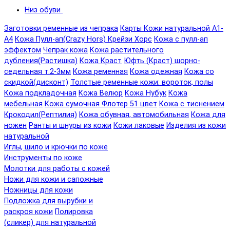
Низ обуви
Заготовки ременные из чепрака
Карты Кожи натуральной А1-
А4
Кожа Пулл-ап(Crazy Hors) Крейзи Хорс
Кожа с пулл-ап
эффектом
Чепрак кожа
Кожа растительного
дубления(Растишка)
Кожа Краст
Юфть (Краст) шорно-
седельная т.2-3мм
Кожа ременная
Кожа одежная
Кожа со
скидкой(дисконт)
Толстые ременные кожи: вороток, полы
Кожа подкладочная
Кожа Велюр
Кожа Нубук
Кожа
мебельная
Кожа сумочная Флотер 51 цвет
Кожа с тиснением
Крокодил(Рептилия)
Кожа обувная, автомобильная
Кожа для
ножен
Ранты и шнуры из кожи
Кожи лаковые
Изделия из кожи
натуральной
Иглы, шило и крючки по коже
Инструменты по коже
Молотки для работы с кожей
Ножи для кожи и сапожные
Ножницы для кожи
Подложка для вырубки и
раскроя кожи
Полировка
(сликер) для натуральной