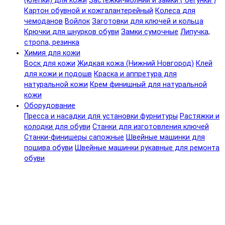
(клепки) для кожи
Застежки-молнии и замки ( бегунки )
Картон обувной и кожгалантерейный
Колеса для
чемоданов
Войлок
Заготовки для ключей и кольца
Крючки для шнурков обуви
Замки сумочные
Липучка,
стропа, резинка
Химия для кожи
Воск для кожи
Жидкая кожа (Нижний Новгород)
Клей
для кожи и подошв
Краска и аппретура для
натуральной кожи
Крем финишный для натуральной
кожи
Оборудование
Пресса и насадки для установки фурнитуры
Растяжки и
колодки для обуви
Станки для изготовления ключей
Станки-финишеры сапожные
Швейные машинки для
пошива обуви
Швейные машинки рукавные для ремонта
обуви