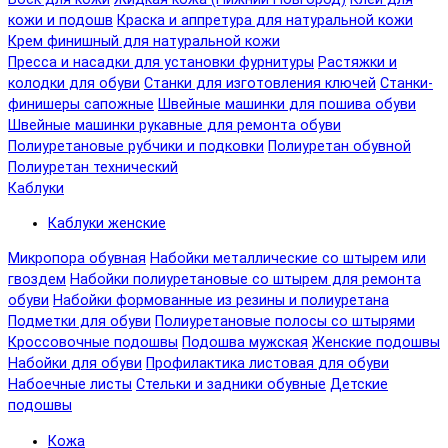
кожи и подошв
Краска и аппретура для натуральной кожи
Крем финишный для натуральной кожи
Пресса и насадки для установки фурнитуры
Растяжки и
колодки для обуви
Станки для изготовления ключей
Станки-
финишеры сапожные
Швейные машинки для пошива обуви
Швейные машинки рукавные для ремонта обуви
Полиуретановые рубчики и подковки
Полиуретан обувной
Полиуретан технический
Каблуки
Каблуки женские
Микропора обувная
Набойки металлические со штырем или
гвоздем
Набойки полиуретановые со штырем для ремонта
обуви
Набойки формованные из резины и полиуретана
Подметки для обуви
Полиуретановые полосы со штырями
Кроссовочные подошвы
Подошва мужская
Женские подошвы
Набойки для обуви
Профилактика листовая для обуви
Набоечные листы
Стельки и задники обувные
Детские
подошвы
Кожа