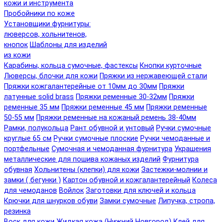
кожи и инструмента
Пробойники по коже
Установщики фурнитуры:
люверсов, хольнитенов,
кнопок
Шаблоны для изделий
из кожи
Карабины, кольца сумочные, фастексы
Кнопки курточные
Люверсы, блочки для кожи
Пряжки из нержавеющей стали
Пряжки кожгалантерейные от 10мм до 30мм
Пряжки
латунные solid brass
Пряжки ременные 30-32мм
Пряжки
ременные 35 мм
Пряжки ременные 45 мм
Пряжки ременные
50-55 мм
Пряжки ременные на кожаный ремень 38-40мм
Рамки, полукольца
Рант обувной и унтовый
Ручки сумочные
круглые 65 см
Ручки сумочные плоские
Ручки чемоданные и
портфельные
Сумочная и чемоданная фурнитура
Украшения
металлические для пошива кожаных изделий
Фурнитура
обувная
Хольнитены (клепки) для кожи
Застежки-молнии и
замки ( бегунки )
Картон обувной и кожгалантерейный
Колеса
для чемоданов
Войлок
Заготовки для ключей и кольца
Крючки для шнурков обуви
Замки сумочные
Липучка, стропа,
резинка
Воск для кожи
Жидкая кожа (Нижний Новгород)
Клей для