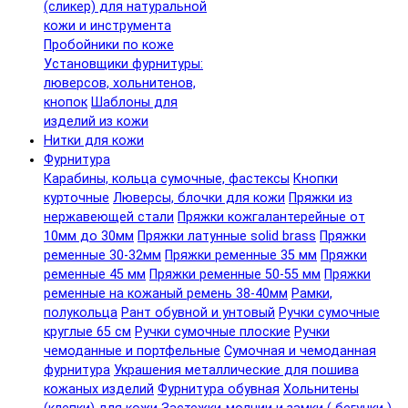
(сликер) для натуральной
кожи и инструмента
Пробойники по коже
Установщики фурнитуры:
люверсов, хольнитенов,
кнопок
Шаблоны для
изделий из кожи
Нитки для кожи
Фурнитура
Карабины, кольца сумочные, фастексы
Кнопки
курточные
Люверсы, блочки для кожи
Пряжки из
нержавеющей стали
Пряжки кожгалантерейные от
10мм до 30мм
Пряжки латунные solid brass
Пряжки
ременные 30-32мм
Пряжки ременные 35 мм
Пряжки
ременные 45 мм
Пряжки ременные 50-55 мм
Пряжки
ременные на кожаный ремень 38-40мм
Рамки,
полукольца
Рант обувной и унтовый
Ручки сумочные
круглые 65 см
Ручки сумочные плоские
Ручки
чемоданные и портфельные
Сумочная и чемоданная
фурнитура
Украшения металлические для пошива
кожаных изделий
Фурнитура обувная
Хольнитены