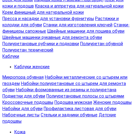
кожи и подошв
Краска и аппретура для натуральной кожи
Крем финишный для натуральной кожи
Пресса и насадки для установки фурнитуры
Растяжки и
колодки для обуви
Станки для изготовления ключей
Станки-
финишеры сапожные
Швейные машинки для пошива обуви
Швейные машинки рукавные для ремонта обуви
Полиуретановые рубчики и подковки
Полиуретан обувной
Полиуретан технический
Каблуки
Каблуки женские
Микропора обувная
Набойки металлические со штырем или
гвоздем
Набойки полиуретановые со штырем для ремонта
обуви
Набойки формованные из резины и полиуретана
Подметки для обуви
Полиуретановые полосы со штырями
Кроссовочные подошвы
Подошва мужская
Женские подошвы
Набойки для обуви
Профилактика листовая для обуви
Набоечные листы
Стельки и задники обувные
Детские
подошвы
Кожа