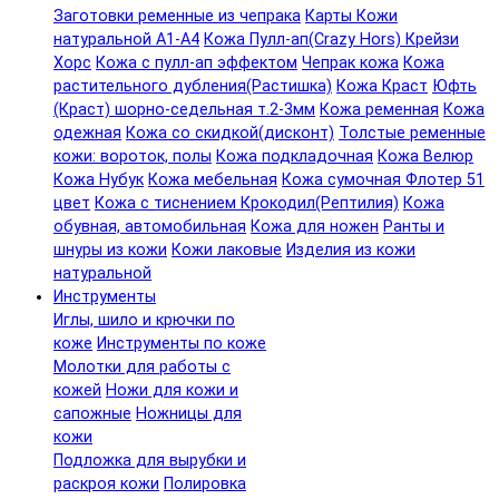
Заготовки ременные из чепрака
Карты Кожи
натуральной А1-А4
Кожа Пулл-ап(Crazy Hors) Крейзи
Хорс
Кожа с пулл-ап эффектом
Чепрак кожа
Кожа
растительного дубления(Растишка)
Кожа Краст
Юфть
(Краст) шорно-седельная т.2-3мм
Кожа ременная
Кожа
одежная
Кожа со скидкой(дисконт)
Толстые ременные
кожи: вороток, полы
Кожа подкладочная
Кожа Велюр
Кожа Нубук
Кожа мебельная
Кожа сумочная Флотер 51
цвет
Кожа с тиснением Крокодил(Рептилия)
Кожа
обувная, автомобильная
Кожа для ножен
Ранты и
шнуры из кожи
Кожи лаковые
Изделия из кожи
натуральной
Инструменты
Иглы, шило и крючки по
коже
Инструменты по коже
Молотки для работы с
кожей
Ножи для кожи и
сапожные
Ножницы для
кожи
Подложка для вырубки и
раскроя кожи
Полировка