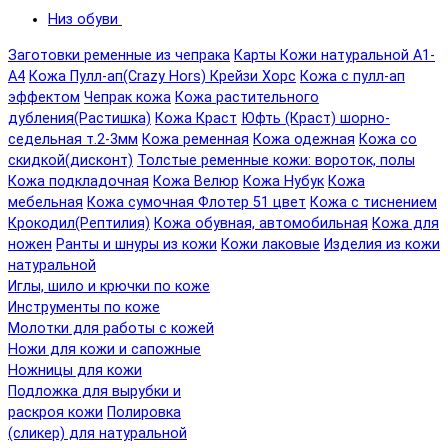
Низ обуви
Заготовки ременные из чепрака
Карты Кожи натуральной А1-
А4
Кожа Пулл-ап(Crazy Hors) Крейзи Хорс
Кожа с пулл-ап
эффектом
Чепрак кожа
Кожа растительного
дубления(Растишка)
Кожа Краст
Юфть (Краст) шорно-
седельная т.2-3мм
Кожа ременная
Кожа одежная
Кожа со
скидкой(дисконт)
Толстые ременные кожи: вороток, полы
Кожа подкладочная
Кожа Велюр
Кожа Нубук
Кожа
мебельная
Кожа сумочная Флотер 51 цвет
Кожа с тиснением
Крокодил(Рептилия)
Кожа обувная, автомобильная
Кожа для
ножен
Ранты и шнуры из кожи
Кожи лаковые
Изделия из кожи
натуральной
Иглы, шило и крючки по коже
Инструменты по коже
Молотки для работы с кожей
Ножи для кожи и сапожные
Ножницы для кожи
Подложка для вырубки и
раскроя кожи
Полировка
(сликер) для натуральной