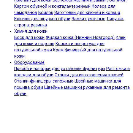
(клепки) для кожи
Застежки-молнии и замки ( бегунки )
Картон обувной и кожгалантерейный
Колеса для
чемоданов
Войлок
Заготовки для ключей и кольца
Крючки для шнурков обуви
Замки сумочные
Липучка,
стропа, резинка
Химия для кожи
Воск для кожи
Жидкая кожа (Нижний Новгород)
Клей
для кожи и подошв
Краска и аппретура для
натуральной кожи
Крем финишный для натуральной
кожи
Оборудование
Пресса и насадки для установки фурнитуры
Растяжки и
колодки для обуви
Станки для изготовления ключей
Станки-финишеры сапожные
Швейные машинки для
пошива обуви
Швейные машинки рукавные для ремонта
обуви