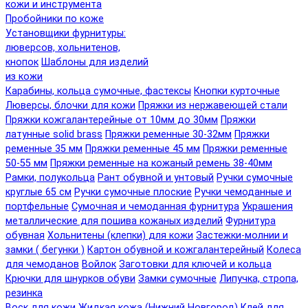
кожи и инструмента
Пробойники по коже
Установщики фурнитуры:
люверсов, хольнитенов,
кнопок
Шаблоны для изделий
из кожи
Карабины, кольца сумочные, фастексы
Кнопки курточные
Люверсы, блочки для кожи
Пряжки из нержавеющей стали
Пряжки кожгалантерейные от 10мм до 30мм
Пряжки
латунные solid brass
Пряжки ременные 30-32мм
Пряжки
ременные 35 мм
Пряжки ременные 45 мм
Пряжки ременные
50-55 мм
Пряжки ременные на кожаный ремень 38-40мм
Рамки, полукольца
Рант обувной и унтовый
Ручки сумочные
круглые 65 см
Ручки сумочные плоские
Ручки чемоданные и
портфельные
Сумочная и чемоданная фурнитура
Украшения
металлические для пошива кожаных изделий
Фурнитура
обувная
Хольнитены (клепки) для кожи
Застежки-молнии и
замки ( бегунки )
Картон обувной и кожгалантерейный
Колеса
для чемоданов
Войлок
Заготовки для ключей и кольца
Крючки для шнурков обуви
Замки сумочные
Липучка, стропа,
резинка
Воск для кожи
Жидкая кожа (Нижний Новгород)
Клей для