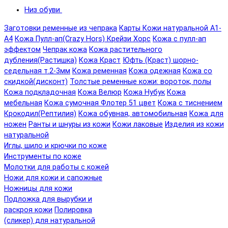
Низ обуви
Заготовки ременные из чепрака
Карты Кожи натуральной А1-
А4
Кожа Пулл-ап(Crazy Hors) Крейзи Хорс
Кожа с пулл-ап
эффектом
Чепрак кожа
Кожа растительного
дубления(Растишка)
Кожа Краст
Юфть (Краст) шорно-
седельная т.2-3мм
Кожа ременная
Кожа одежная
Кожа со
скидкой(дисконт)
Толстые ременные кожи: вороток, полы
Кожа подкладочная
Кожа Велюр
Кожа Нубук
Кожа
мебельная
Кожа сумочная Флотер 51 цвет
Кожа с тиснением
Крокодил(Рептилия)
Кожа обувная, автомобильная
Кожа для
ножен
Ранты и шнуры из кожи
Кожи лаковые
Изделия из кожи
натуральной
Иглы, шило и крючки по коже
Инструменты по коже
Молотки для работы с кожей
Ножи для кожи и сапожные
Ножницы для кожи
Подложка для вырубки и
раскроя кожи
Полировка
(сликер) для натуральной