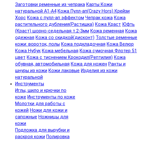
Заготовки ременные из чепрака
Карты Кожи
натуральной А1-А4
Кожа Пулл-ап(Crazy Hors) Крейзи
Хорс
Кожа с пулл-ап эффектом
Чепрак кожа
Кожа
растительного дубления(Растишка)
Кожа Краст
Юфть
(Краст) шорно-седельная т.2-3мм
Кожа ременная
Кожа
одежная
Кожа со скидкой(дисконт)
Толстые ременные
кожи: вороток, полы
Кожа подкладочная
Кожа Велюр
Кожа Нубук
Кожа мебельная
Кожа сумочная Флотер 51
цвет
Кожа с тиснением Крокодил(Рептилия)
Кожа
обувная, автомобильная
Кожа для ножен
Ранты и
шнуры из кожи
Кожи лаковые
Изделия из кожи
натуральной
Инструменты
Иглы, шило и крючки по
коже
Инструменты по коже
Молотки для работы с
кожей
Ножи для кожи и
сапожные
Ножницы для
кожи
Подложка для вырубки и
раскроя кожи
Полировка