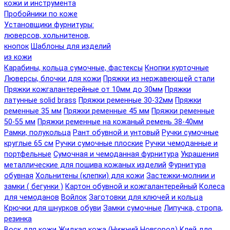
кожи и инструмента
Пробойники по коже
Установщики фурнитуры:
люверсов, хольнитенов,
кнопок
Шаблоны для изделий
из кожи
Карабины, кольца сумочные, фастексы
Кнопки курточные
Люверсы, блочки для кожи
Пряжки из нержавеющей стали
Пряжки кожгалантерейные от 10мм до 30мм
Пряжки
латунные solid brass
Пряжки ременные 30-32мм
Пряжки
ременные 35 мм
Пряжки ременные 45 мм
Пряжки ременные
50-55 мм
Пряжки ременные на кожаный ремень 38-40мм
Рамки, полукольца
Рант обувной и унтовый
Ручки сумочные
круглые 65 см
Ручки сумочные плоские
Ручки чемоданные и
портфельные
Сумочная и чемоданная фурнитура
Украшения
металлические для пошива кожаных изделий
Фурнитура
обувная
Хольнитены (клепки) для кожи
Застежки-молнии и
замки ( бегунки )
Картон обувной и кожгалантерейный
Колеса
для чемоданов
Войлок
Заготовки для ключей и кольца
Крючки для шнурков обуви
Замки сумочные
Липучка, стропа,
резинка
Воск для кожи
Жидкая кожа (Нижний Новгород)
Клей для