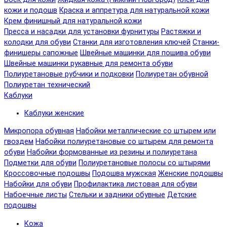
кожи и подошв
Краска и аппретура для натуральной кожи
Крем финишный для натуральной кожи
Пресса и насадки для установки фурнитуры
Растяжки и
колодки для обуви
Станки для изготовления ключей
Станки-
финишеры сапожные
Швейные машинки для пошива обуви
Швейные машинки рукавные для ремонта обуви
Полиуретановые рубчики и подковки
Полиуретан обувной
Полиуретан технический
Каблуки
Каблуки женские
Микропора обувная
Набойки металлические со штырем или
гвоздем
Набойки полиуретановые со штырем для ремонта
обуви
Набойки формованные из резины и полиуретана
Подметки для обуви
Полиуретановые полосы со штырями
Кроссовочные подошвы
Подошва мужская
Женские подошвы
Набойки для обуви
Профилактика листовая для обуви
Набоечные листы
Стельки и задники обувные
Детские
подошвы
Кожа