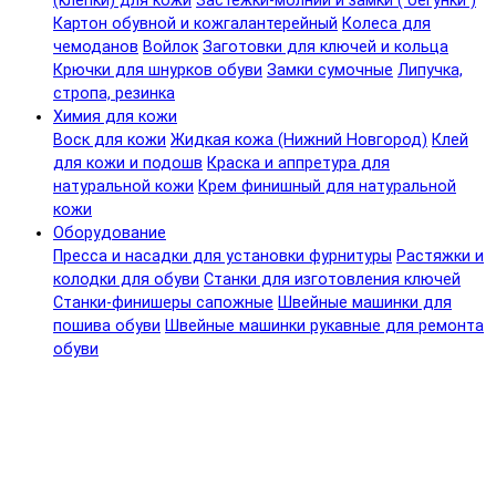
(клепки) для кожи
Застежки-молнии и замки ( бегунки )
Картон обувной и кожгалантерейный
Колеса для
чемоданов
Войлок
Заготовки для ключей и кольца
Крючки для шнурков обуви
Замки сумочные
Липучка,
стропа, резинка
Химия для кожи
Воск для кожи
Жидкая кожа (Нижний Новгород)
Клей
для кожи и подошв
Краска и аппретура для
натуральной кожи
Крем финишный для натуральной
кожи
Оборудование
Пресса и насадки для установки фурнитуры
Растяжки и
колодки для обуви
Станки для изготовления ключей
Станки-финишеры сапожные
Швейные машинки для
пошива обуви
Швейные машинки рукавные для ремонта
обуви