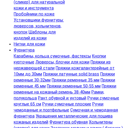
(сликер) для натуральной
кожи и инструмента
Пробойники по коже
Установщики фурнитуры:
люверсов, хольнитенов,
кнопок
Шаблоны для
изделий из кожи
Нитки для кожи
Фурнитура
Карабины, кольца сумочные, фастексы
Кнопки
курточные
Люверсы, блочки для кожи
Пряжки из
нержавеющей стали
Пряжки кожгалантерейные от
10мм до 30мм
Пряжки латунные solid brass
Пряжки
ременные 30-32мм
Пряжки ременные 35 мм
Пряжки
ременные 45 мм
Пряжки ременные 50-55 мм
Пряжки
ременные на кожаный ремень 38-40мм
Рамки,
полукольца
Рант обувной и унтовый
Ручки сумочные
круглые 65 см
Ручки сумочные плоские
Ручки
чемоданные и портфельные
Сумочная и чемоданная
фурнитура
Украшения металлические для пошива
кожаных изделий
Фурнитура обувная
Хольнитены