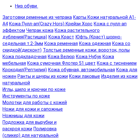
Низ обуви
Заготовки ременные из чепрака
Карты Кожи натуральной А1-
А4
Кожа Пулл-ап(Crazy Hors) Крейзи Хорс
Кожа с пулл-ап
эффектом
Чепрак кожа
Кожа растительного
дубления(Растишка)
Кожа Краст
Юфть (Краст) шорно-
седельная т.2-3мм
Кожа ременная
Кожа одежная
Кожа со
скидкой(дисконт)
Толстые ременные кожи: вороток, полы
Кожа подкладочная
Кожа Велюр
Кожа Нубук
Кожа
мебельная
Кожа сумочная Флотер 51 цвет
Кожа с тиснением
Крокодил(Рептилия)
Кожа обувная, автомобильная
Кожа для
ножен
Ранты и шнуры из кожи
Кожи лаковые
Изделия из кожи
натуральной
Иглы, шило и крючки по коже
Инструменты по коже
Молотки для работы с кожей
Ножи для кожи и сапожные
Ножницы для кожи
Подложка для вырубки и
раскроя кожи
Полировка
(сликер) для натуральной