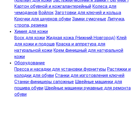
(клепки) для кожи
Застежки-молнии и замки ( бегунки )
Картон обувной и кожгалантерейный
Колеса для
чемоданов
Войлок
Заготовки для ключей и кольца
Крючки для шнурков обуви
Замки сумочные
Липучка,
стропа, резинка
Химия для кожи
Воск для кожи
Жидкая кожа (Нижний Новгород)
Клей
для кожи и подошв
Краска и аппретура для
натуральной кожи
Крем финишный для натуральной
кожи
Оборудование
Пресса и насадки для установки фурнитуры
Растяжки и
колодки для обуви
Станки для изготовления ключей
Станки-финишеры сапожные
Швейные машинки для
пошива обуви
Швейные машинки рукавные для ремонта
обуви