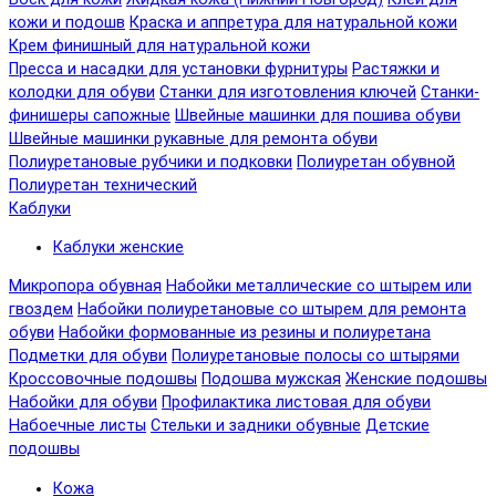
кожи и подошв
Краска и аппретура для натуральной кожи
Крем финишный для натуральной кожи
Пресса и насадки для установки фурнитуры
Растяжки и
колодки для обуви
Станки для изготовления ключей
Станки-
финишеры сапожные
Швейные машинки для пошива обуви
Швейные машинки рукавные для ремонта обуви
Полиуретановые рубчики и подковки
Полиуретан обувной
Полиуретан технический
Каблуки
Каблуки женские
Микропора обувная
Набойки металлические со штырем или
гвоздем
Набойки полиуретановые со штырем для ремонта
обуви
Набойки формованные из резины и полиуретана
Подметки для обуви
Полиуретановые полосы со штырями
Кроссовочные подошвы
Подошва мужская
Женские подошвы
Набойки для обуви
Профилактика листовая для обуви
Набоечные листы
Стельки и задники обувные
Детские
подошвы
Кожа