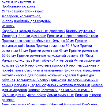
кожи и инструмента
Пробойники по коже
Установщики фурнитуры:
люверсов, хольнитенов,
кнопок
Шаблоны для изделий
из кожи
Карабины, кольца сумочные, фастексы
Кнопки курточные
Люверсы, блочки для кожи
Пряжки из нержавеющей стали
Пряжки кожгалантерейные от 10мм до 30мм
Пряжки
латунные solid brass
Пряжки ременные 30-32мм
Пряжки
ременные 35 мм
Пряжки ременные 45 мм
Пряжки ременные
50-55 мм
Пряжки ременные на кожаный ремень 38-40мм
Рамки, полукольца
Рант обувной и унтовый
Ручки сумочные
круглые 65 см
Ручки сумочные плоские
Ручки чемоданные и
портфельные
Сумочная и чемоданная фурнитура
Украшения
металлические для пошива кожаных изделий
Фурнитура
обувная
Хольнитены (клепки) для кожи
Застежки-молнии и
замки ( бегунки )
Картон обувной и кожгалантерейный
Колеса
для чемоданов
Войлок
Заготовки для ключей и кольца
Крючки для шнурков обуви
Замки сумочные
Липучка, стропа,
резинка
Воск для кожи
Жидкая кожа (Нижний Новгород)
Клей для