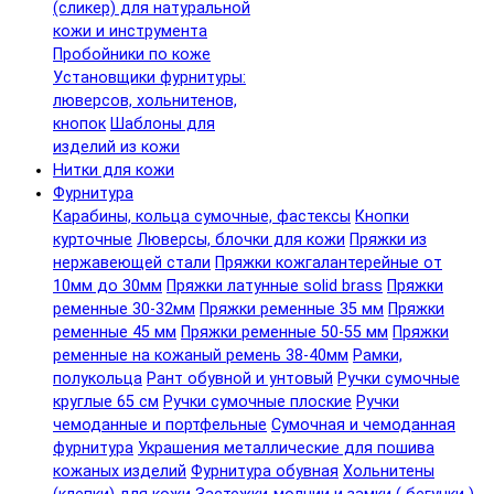
(сликер) для натуральной
кожи и инструмента
Пробойники по коже
Установщики фурнитуры:
люверсов, хольнитенов,
кнопок
Шаблоны для
изделий из кожи
Нитки для кожи
Фурнитура
Карабины, кольца сумочные, фастексы
Кнопки
курточные
Люверсы, блочки для кожи
Пряжки из
нержавеющей стали
Пряжки кожгалантерейные от
10мм до 30мм
Пряжки латунные solid brass
Пряжки
ременные 30-32мм
Пряжки ременные 35 мм
Пряжки
ременные 45 мм
Пряжки ременные 50-55 мм
Пряжки
ременные на кожаный ремень 38-40мм
Рамки,
полукольца
Рант обувной и унтовый
Ручки сумочные
круглые 65 см
Ручки сумочные плоские
Ручки
чемоданные и портфельные
Сумочная и чемоданная
фурнитура
Украшения металлические для пошива
кожаных изделий
Фурнитура обувная
Хольнитены