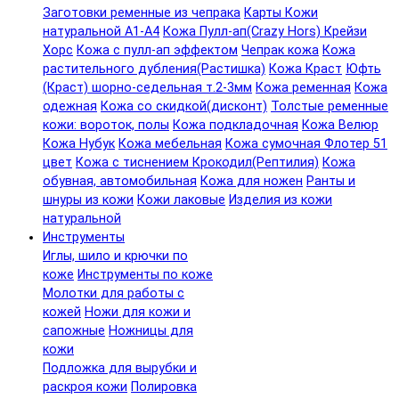
Заготовки ременные из чепрака
Карты Кожи
натуральной А1-А4
Кожа Пулл-ап(Crazy Hors) Крейзи
Хорс
Кожа с пулл-ап эффектом
Чепрак кожа
Кожа
растительного дубления(Растишка)
Кожа Краст
Юфть
(Краст) шорно-седельная т.2-3мм
Кожа ременная
Кожа
одежная
Кожа со скидкой(дисконт)
Толстые ременные
кожи: вороток, полы
Кожа подкладочная
Кожа Велюр
Кожа Нубук
Кожа мебельная
Кожа сумочная Флотер 51
цвет
Кожа с тиснением Крокодил(Рептилия)
Кожа
обувная, автомобильная
Кожа для ножен
Ранты и
шнуры из кожи
Кожи лаковые
Изделия из кожи
натуральной
Инструменты
Иглы, шило и крючки по
коже
Инструменты по коже
Молотки для работы с
кожей
Ножи для кожи и
сапожные
Ножницы для
кожи
Подложка для вырубки и
раскроя кожи
Полировка