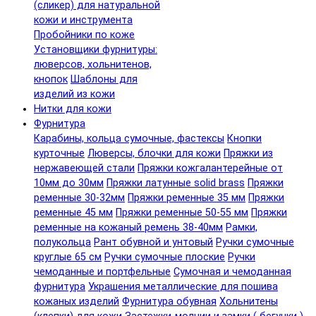
(сликер) для натуральной
кожи и инструмента
Пробойники по коже
Установщики фурнитуры:
люверсов, хольнитенов,
кнопок
Шаблоны для
изделий из кожи
Нитки для кожи
Фурнитура
Карабины, кольца сумочные, фастексы
Кнопки
курточные
Люверсы, блочки для кожи
Пряжки из
нержавеющей стали
Пряжки кожгалантерейные от
10мм до 30мм
Пряжки латунные solid brass
Пряжки
ременные 30-32мм
Пряжки ременные 35 мм
Пряжки
ременные 45 мм
Пряжки ременные 50-55 мм
Пряжки
ременные на кожаный ремень 38-40мм
Рамки,
полукольца
Рант обувной и унтовый
Ручки сумочные
круглые 65 см
Ручки сумочные плоские
Ручки
чемоданные и портфельные
Сумочная и чемоданная
фурнитура
Украшения металлические для пошива
кожаных изделий
Фурнитура обувная
Хольнитены