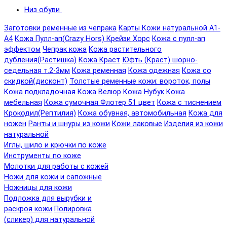
Низ обуви
Заготовки ременные из чепрака
Карты Кожи натуральной А1-
А4
Кожа Пулл-ап(Crazy Hors) Крейзи Хорс
Кожа с пулл-ап
эффектом
Чепрак кожа
Кожа растительного
дубления(Растишка)
Кожа Краст
Юфть (Краст) шорно-
седельная т.2-3мм
Кожа ременная
Кожа одежная
Кожа со
скидкой(дисконт)
Толстые ременные кожи: вороток, полы
Кожа подкладочная
Кожа Велюр
Кожа Нубук
Кожа
мебельная
Кожа сумочная Флотер 51 цвет
Кожа с тиснением
Крокодил(Рептилия)
Кожа обувная, автомобильная
Кожа для
ножен
Ранты и шнуры из кожи
Кожи лаковые
Изделия из кожи
натуральной
Иглы, шило и крючки по коже
Инструменты по коже
Молотки для работы с кожей
Ножи для кожи и сапожные
Ножницы для кожи
Подложка для вырубки и
раскроя кожи
Полировка
(сликер) для натуральной