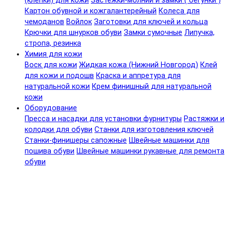
(клепки) для кожи
Застежки-молнии и замки ( бегунки )
Картон обувной и кожгалантерейный
Колеса для
чемоданов
Войлок
Заготовки для ключей и кольца
Крючки для шнурков обуви
Замки сумочные
Липучка,
стропа, резинка
Химия для кожи
Воск для кожи
Жидкая кожа (Нижний Новгород)
Клей
для кожи и подошв
Краска и аппретура для
натуральной кожи
Крем финишный для натуральной
кожи
Оборудование
Пресса и насадки для установки фурнитуры
Растяжки и
колодки для обуви
Станки для изготовления ключей
Станки-финишеры сапожные
Швейные машинки для
пошива обуви
Швейные машинки рукавные для ремонта
обуви