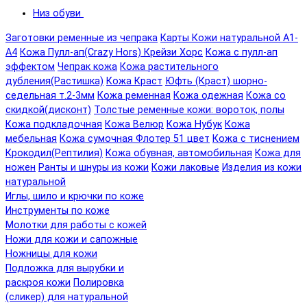
Низ обуви
Заготовки ременные из чепрака
Карты Кожи натуральной А1-
А4
Кожа Пулл-ап(Crazy Hors) Крейзи Хорс
Кожа с пулл-ап
эффектом
Чепрак кожа
Кожа растительного
дубления(Растишка)
Кожа Краст
Юфть (Краст) шорно-
седельная т.2-3мм
Кожа ременная
Кожа одежная
Кожа со
скидкой(дисконт)
Толстые ременные кожи: вороток, полы
Кожа подкладочная
Кожа Велюр
Кожа Нубук
Кожа
мебельная
Кожа сумочная Флотер 51 цвет
Кожа с тиснением
Крокодил(Рептилия)
Кожа обувная, автомобильная
Кожа для
ножен
Ранты и шнуры из кожи
Кожи лаковые
Изделия из кожи
натуральной
Иглы, шило и крючки по коже
Инструменты по коже
Молотки для работы с кожей
Ножи для кожи и сапожные
Ножницы для кожи
Подложка для вырубки и
раскроя кожи
Полировка
(сликер) для натуральной