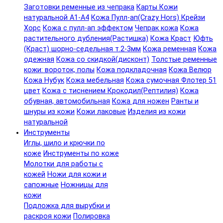
Заготовки ременные из чепрака
Карты Кожи
натуральной А1-А4
Кожа Пулл-ап(Crazy Hors) Крейзи
Хорс
Кожа с пулл-ап эффектом
Чепрак кожа
Кожа
растительного дубления(Растишка)
Кожа Краст
Юфть
(Краст) шорно-седельная т.2-3мм
Кожа ременная
Кожа
одежная
Кожа со скидкой(дисконт)
Толстые ременные
кожи: вороток, полы
Кожа подкладочная
Кожа Велюр
Кожа Нубук
Кожа мебельная
Кожа сумочная Флотер 51
цвет
Кожа с тиснением Крокодил(Рептилия)
Кожа
обувная, автомобильная
Кожа для ножен
Ранты и
шнуры из кожи
Кожи лаковые
Изделия из кожи
натуральной
Инструменты
Иглы, шило и крючки по
коже
Инструменты по коже
Молотки для работы с
кожей
Ножи для кожи и
сапожные
Ножницы для
кожи
Подложка для вырубки и
раскроя кожи
Полировка