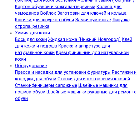
(клепки) для кожи
Застежки-молнии и замки ( бегунки )
Картон обувной и кожгалантерейный
Колеса для
чемоданов
Войлок
Заготовки для ключей и кольца
Крючки для шнурков обуви
Замки сумочные
Липучка,
стропа, резинка
Химия для кожи
Воск для кожи
Жидкая кожа (Нижний Новгород)
Клей
для кожи и подошв
Краска и аппретура для
натуральной кожи
Крем финишный для натуральной
кожи
Оборудование
Пресса и насадки для установки фурнитуры
Растяжки и
колодки для обуви
Станки для изготовления ключей
Станки-финишеры сапожные
Швейные машинки для
пошива обуви
Швейные машинки рукавные для ремонта
обуви