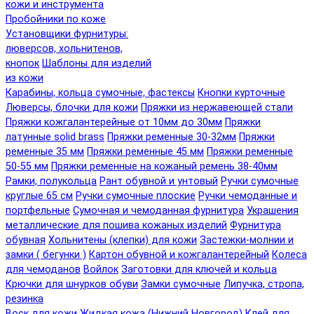
кожи и инструмента
Пробойники по коже
Установщики фурнитуры:
люверсов, хольнитенов,
кнопок
Шаблоны для изделий
из кожи
Карабины, кольца сумочные, фастексы
Кнопки курточные
Люверсы, блочки для кожи
Пряжки из нержавеющей стали
Пряжки кожгалантерейные от 10мм до 30мм
Пряжки
латунные solid brass
Пряжки ременные 30-32мм
Пряжки
ременные 35 мм
Пряжки ременные 45 мм
Пряжки ременные
50-55 мм
Пряжки ременные на кожаный ремень 38-40мм
Рамки, полукольца
Рант обувной и унтовый
Ручки сумочные
круглые 65 см
Ручки сумочные плоские
Ручки чемоданные и
портфельные
Сумочная и чемоданная фурнитура
Украшения
металлические для пошива кожаных изделий
Фурнитура
обувная
Хольнитены (клепки) для кожи
Застежки-молнии и
замки ( бегунки )
Картон обувной и кожгалантерейный
Колеса
для чемоданов
Войлок
Заготовки для ключей и кольца
Крючки для шнурков обуви
Замки сумочные
Липучка, стропа,
резинка
Воск для кожи
Жидкая кожа (Нижний Новгород)
Клей для