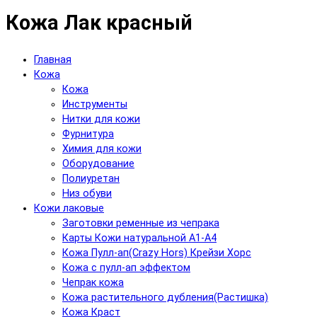
Кожа Лак красный
Главная
Кожа
Кожа
Инструменты
Нитки для кожи
Фурнитура
Химия для кожи
Оборудование
Полиуретан
Низ обуви
Кожи лаковые
Заготовки ременные из чепрака
Карты Кожи натуральной А1-А4
Кожа Пулл-ап(Crazy Hors) Крейзи Хорс
Кожа с пулл-ап эффектом
Чепрак кожа
Кожа растительного дубления(Растишка)
Кожа Краст