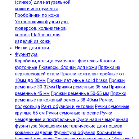
(сликер) для натуральной
кожи и инструмента
Пробойники по коже
Установщики фурнитуры:
люверсов, хольнитенов,
кнопок
Шаблоны для
изделий из кожи
Нитки для кожи
Фурнитура
Карабины, кольца сумочные, фастексы
Кнопки
курточные
Люверсы, блочки для кожи
Пряжки из
нержавеющей стали
Пряжки кожгалантерейные от
10мм до 30мм
Пряжки латунные solid brass
Пряжки
ременные 30-32мм
Пряжки ременные 35 мм
Пряжки
ременные 45 мм
Пряжки ременные 50-55 мм
Пряжки
ременные на кожаный ремень 38-40мм
Рамки,
полукольца
Рант обувной и унтовый
Ручки сумочные
круглые 65 см
Ручки сумочные плоские
Ручки
чемоданные и портфельные
Сумочная и чемоданная
фурнитура
Украшения металлические для пошива
кожаных изделий
Фурнитура обувная
Хольнитены