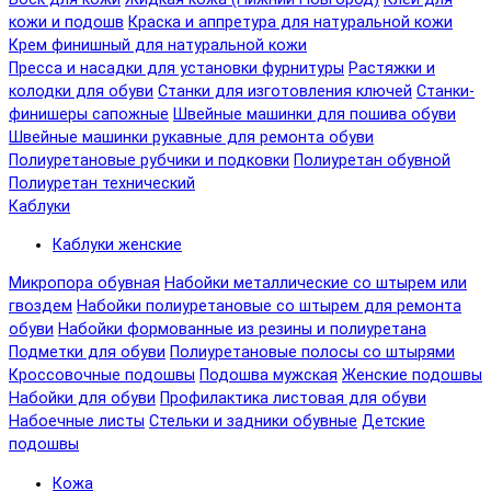
кожи и подошв
Краска и аппретура для натуральной кожи
Крем финишный для натуральной кожи
Пресса и насадки для установки фурнитуры
Растяжки и
колодки для обуви
Станки для изготовления ключей
Станки-
финишеры сапожные
Швейные машинки для пошива обуви
Швейные машинки рукавные для ремонта обуви
Полиуретановые рубчики и подковки
Полиуретан обувной
Полиуретан технический
Каблуки
Каблуки женские
Микропора обувная
Набойки металлические со штырем или
гвоздем
Набойки полиуретановые со штырем для ремонта
обуви
Набойки формованные из резины и полиуретана
Подметки для обуви
Полиуретановые полосы со штырями
Кроссовочные подошвы
Подошва мужская
Женские подошвы
Набойки для обуви
Профилактика листовая для обуви
Набоечные листы
Стельки и задники обувные
Детские
подошвы
Кожа