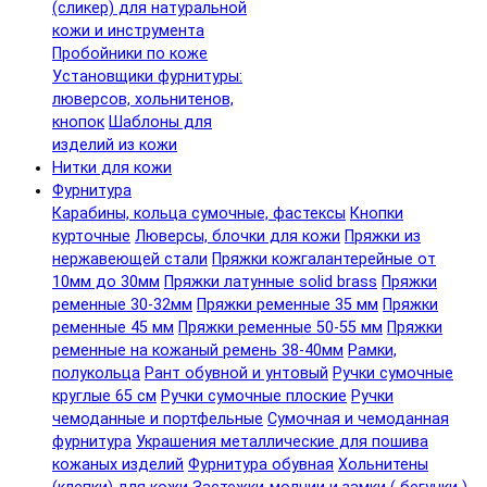
(сликер) для натуральной
кожи и инструмента
Пробойники по коже
Установщики фурнитуры:
люверсов, хольнитенов,
кнопок
Шаблоны для
изделий из кожи
Нитки для кожи
Фурнитура
Карабины, кольца сумочные, фастексы
Кнопки
курточные
Люверсы, блочки для кожи
Пряжки из
нержавеющей стали
Пряжки кожгалантерейные от
10мм до 30мм
Пряжки латунные solid brass
Пряжки
ременные 30-32мм
Пряжки ременные 35 мм
Пряжки
ременные 45 мм
Пряжки ременные 50-55 мм
Пряжки
ременные на кожаный ремень 38-40мм
Рамки,
полукольца
Рант обувной и унтовый
Ручки сумочные
круглые 65 см
Ручки сумочные плоские
Ручки
чемоданные и портфельные
Сумочная и чемоданная
фурнитура
Украшения металлические для пошива
кожаных изделий
Фурнитура обувная
Хольнитены