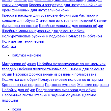
кожи и подошв
Краска и аппретура для натуральной кожи
Крем финишный для натуральной кожи
Пресса и насадки для установки фурнитуры
Растяжки и
колодки для обуви
Станки для изготовления ключей
Станки-
финишеры сапожные
Швейные машинки для пошива обуви
Швейные машинки рукавные для ремонта обуви
Полиуретановые рубчики и подковки
Полиуретан обувной
Полиуретан технический
Каблуки
Каблуки женские
Микропора обувная
Набойки металлические со штырем или
гвоздем
Набойки полиуретановые со штырем для ремонта
обуви
Набойки формованные из резины и полиуретана
Подметки для обуви
Полиуретановые полосы со штырями
Кроссовочные подошвы
Подошва мужская
Женские подошвы
Набойки для обуви
Профилактика листовая для обуви
Набоечные листы
Стельки и задники обувные
Детские
подошвы
Кожа