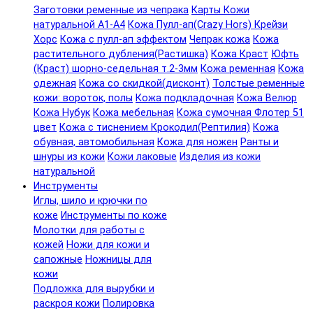
Заготовки ременные из чепрака
Карты Кожи
натуральной А1-А4
Кожа Пулл-ап(Crazy Hors) Крейзи
Хорс
Кожа с пулл-ап эффектом
Чепрак кожа
Кожа
растительного дубления(Растишка)
Кожа Краст
Юфть
(Краст) шорно-седельная т.2-3мм
Кожа ременная
Кожа
одежная
Кожа со скидкой(дисконт)
Толстые ременные
кожи: вороток, полы
Кожа подкладочная
Кожа Велюр
Кожа Нубук
Кожа мебельная
Кожа сумочная Флотер 51
цвет
Кожа с тиснением Крокодил(Рептилия)
Кожа
обувная, автомобильная
Кожа для ножен
Ранты и
шнуры из кожи
Кожи лаковые
Изделия из кожи
натуральной
Инструменты
Иглы, шило и крючки по
коже
Инструменты по коже
Молотки для работы с
кожей
Ножи для кожи и
сапожные
Ножницы для
кожи
Подложка для вырубки и
раскроя кожи
Полировка