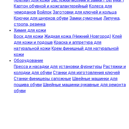
(клепки) для кожи
Застежки-молнии и замки ( бегунки )
Картон обувной и кожгалантерейный
Колеса для
чемоданов
Войлок
Заготовки для ключей и кольца
Крючки для шнурков обуви
Замки сумочные
Липучка,
стропа, резинка
Химия для кожи
Воск для кожи
Жидкая кожа (Нижний Новгород)
Клей
для кожи и подошв
Краска и аппретура для
натуральной кожи
Крем финишный для натуральной
кожи
Оборудование
Пресса и насадки для установки фурнитуры
Растяжки и
колодки для обуви
Станки для изготовления ключей
Станки-финишеры сапожные
Швейные машинки для
пошива обуви
Швейные машинки рукавные для ремонта
обуви