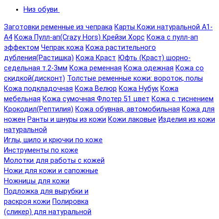
Низ обуви
Заготовки ременные из чепрака
Карты Кожи натуральной А1-
А4
Кожа Пулл-ап(Crazy Hors) Крейзи Хорс
Кожа с пулл-ап
эффектом
Чепрак кожа
Кожа растительного
дубления(Растишка)
Кожа Краст
Юфть (Краст) шорно-
седельная т.2-3мм
Кожа ременная
Кожа одежная
Кожа со
скидкой(дисконт)
Толстые ременные кожи: вороток, полы
Кожа подкладочная
Кожа Велюр
Кожа Нубук
Кожа
мебельная
Кожа сумочная Флотер 51 цвет
Кожа с тиснением
Крокодил(Рептилия)
Кожа обувная, автомобильная
Кожа для
ножен
Ранты и шнуры из кожи
Кожи лаковые
Изделия из кожи
натуральной
Иглы, шило и крючки по коже
Инструменты по коже
Молотки для работы с кожей
Ножи для кожи и сапожные
Ножницы для кожи
Подложка для вырубки и
раскроя кожи
Полировка
(сликер) для натуральной