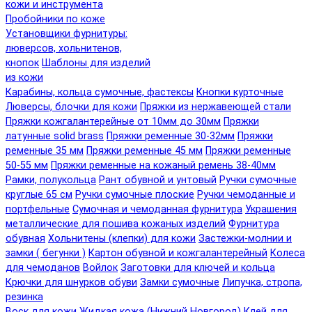
кожи и инструмента
Пробойники по коже
Установщики фурнитуры:
люверсов, хольнитенов,
кнопок
Шаблоны для изделий
из кожи
Карабины, кольца сумочные, фастексы
Кнопки курточные
Люверсы, блочки для кожи
Пряжки из нержавеющей стали
Пряжки кожгалантерейные от 10мм до 30мм
Пряжки
латунные solid brass
Пряжки ременные 30-32мм
Пряжки
ременные 35 мм
Пряжки ременные 45 мм
Пряжки ременные
50-55 мм
Пряжки ременные на кожаный ремень 38-40мм
Рамки, полукольца
Рант обувной и унтовый
Ручки сумочные
круглые 65 см
Ручки сумочные плоские
Ручки чемоданные и
портфельные
Сумочная и чемоданная фурнитура
Украшения
металлические для пошива кожаных изделий
Фурнитура
обувная
Хольнитены (клепки) для кожи
Застежки-молнии и
замки ( бегунки )
Картон обувной и кожгалантерейный
Колеса
для чемоданов
Войлок
Заготовки для ключей и кольца
Крючки для шнурков обуви
Замки сумочные
Липучка, стропа,
резинка
Воск для кожи
Жидкая кожа (Нижний Новгород)
Клей для