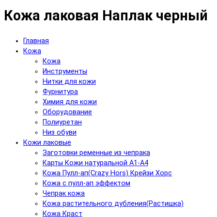
Кожа лаковая Наплак черный
Главная
Кожа
Кожа
Инструменты
Нитки для кожи
Фурнитура
Химия для кожи
Оборудование
Полиуретан
Низ обуви
Кожи лаковые
Заготовки ременные из чепрака
Карты Кожи натуральной А1-А4
Кожа Пулл-ап(Crazy Hors) Крейзи Хорс
Кожа с пулл-ап эффектом
Чепрак кожа
Кожа растительного дубления(Растишка)
Кожа Краст