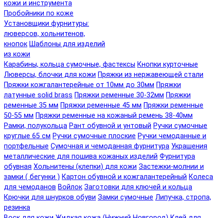
кожи и инструмента
Пробойники по коже
Установщики фурнитуры:
люверсов, хольнитенов,
кнопок
Шаблоны для изделий
из кожи
Карабины, кольца сумочные, фастексы
Кнопки курточные
Люверсы, блочки для кожи
Пряжки из нержавеющей стали
Пряжки кожгалантерейные от 10мм до 30мм
Пряжки
латунные solid brass
Пряжки ременные 30-32мм
Пряжки
ременные 35 мм
Пряжки ременные 45 мм
Пряжки ременные
50-55 мм
Пряжки ременные на кожаный ремень 38-40мм
Рамки, полукольца
Рант обувной и унтовый
Ручки сумочные
круглые 65 см
Ручки сумочные плоские
Ручки чемоданные и
портфельные
Сумочная и чемоданная фурнитура
Украшения
металлические для пошива кожаных изделий
Фурнитура
обувная
Хольнитены (клепки) для кожи
Застежки-молнии и
замки ( бегунки )
Картон обувной и кожгалантерейный
Колеса
для чемоданов
Войлок
Заготовки для ключей и кольца
Крючки для шнурков обуви
Замки сумочные
Липучка, стропа,
резинка
Воск для кожи
Жидкая кожа (Нижний Новгород)
Клей для