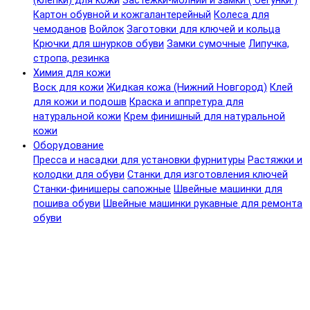
(клепки) для кожи
Застежки-молнии и замки ( бегунки )
Картон обувной и кожгалантерейный
Колеса для
чемоданов
Войлок
Заготовки для ключей и кольца
Крючки для шнурков обуви
Замки сумочные
Липучка,
стропа, резинка
Химия для кожи
Воск для кожи
Жидкая кожа (Нижний Новгород)
Клей
для кожи и подошв
Краска и аппретура для
натуральной кожи
Крем финишный для натуральной
кожи
Оборудование
Пресса и насадки для установки фурнитуры
Растяжки и
колодки для обуви
Станки для изготовления ключей
Станки-финишеры сапожные
Швейные машинки для
пошива обуви
Швейные машинки рукавные для ремонта
обуви