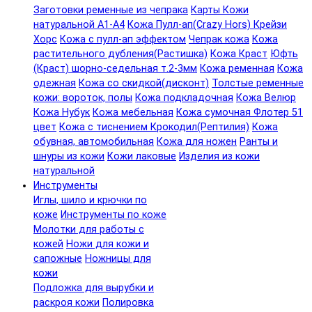
Заготовки ременные из чепрака
Карты Кожи
натуральной А1-А4
Кожа Пулл-ап(Crazy Hors) Крейзи
Хорс
Кожа с пулл-ап эффектом
Чепрак кожа
Кожа
растительного дубления(Растишка)
Кожа Краст
Юфть
(Краст) шорно-седельная т.2-3мм
Кожа ременная
Кожа
одежная
Кожа со скидкой(дисконт)
Толстые ременные
кожи: вороток, полы
Кожа подкладочная
Кожа Велюр
Кожа Нубук
Кожа мебельная
Кожа сумочная Флотер 51
цвет
Кожа с тиснением Крокодил(Рептилия)
Кожа
обувная, автомобильная
Кожа для ножен
Ранты и
шнуры из кожи
Кожи лаковые
Изделия из кожи
натуральной
Инструменты
Иглы, шило и крючки по
коже
Инструменты по коже
Молотки для работы с
кожей
Ножи для кожи и
сапожные
Ножницы для
кожи
Подложка для вырубки и
раскроя кожи
Полировка