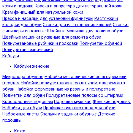
кожи и подошв
Краска и аппретура для натуральной кожи
Крем финишный для натуральной кожи
Пресса и насадки для установки фурнитуры
Растяжки и
колодки для обуви
Станки для изготовления ключей
Станки-
финишеры сапожные
Швейные машинки для пошива обуви
Швейные машинки рукавные для ремонта обуви
Полиуретановые рубчики и подковки
Полиуретан обувной
Полиуретан технический
Каблуки
Каблуки женские
Микропора обувная
Набойки металлические со штырем или
гвоздем
Набойки полиуретановые со штырем для ремонта
обуви
Набойки формованные из резины и полиуретана
Подметки для обуви
Полиуретановые полосы со штырями
Кроссовочные подошвы
Подошва мужская
Женские подошвы
Набойки для обуви
Профилактика листовая для обуви
Набоечные листы
Стельки и задники обувные
Детские
подошвы
Кожа