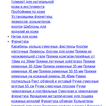
(сликер) для натуральной
кожи и инструмента
Пробойники по коже
Установщики фурнитуры:
люверсов, хольнитенов,
кнопок
Шаблоны для
изделий из кожи
Нитки для кожи
Фурнитура
Карабины, кольца сумочные, фастексы
Кнопки
курточные
Люверсы, блочки для кожи
Пряжки из
нержавеющей стали
Пряжки кожгалантерейные от
10мм до 30мм
Пряжки латунные solid brass
Пряжки
ременные 30-32мм
Пряжки ременные 35 мм
Пряжки
ременные 45 мм
Пряжки ременные 50-55 мм
Пряжки
ременные на кожаный ремень 38-40мм
Рамки,
полукольца
Рант обувной и унтовый
Ручки сумочные
круглые 65 см
Ручки сумочные плоские
Ручки
чемоданные и портфельные
Сумочная и чемоданная
фурнитура
Украшения металлические для пошива
кожаных изделий
Фурнитура обувная
Хольнитены