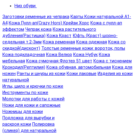
Низ обуви
Заготовки ременные из чепрака
Карты Кожи натуральной А1-
А4
Кожа Пулл-ап(Crazy Hors) Крейзи Хорс
Кожа с пулл-ап
эффектом
Чепрак кожа
Кожа растительного
дубления(Растишка)
Кожа Краст
Юфть (Краст) шорно-
седельная т.2-3мм
Кожа ременная
Кожа одежная
Кожа со
скидкой(дисконт)
Толстые ременные кожи: вороток, полы
Кожа подкладочная
Кожа Велюр
Кожа Нубук
Кожа
мебельная
Кожа сумочная Флотер 51 цвет
Кожа с тиснением
Крокодил(Рептилия)
Кожа обувная, автомобильная
Кожа для
ножен
Ранты и шнуры из кожи
Кожи лаковые
Изделия из кожи
натуральной
Иглы, шило и крючки по коже
Инструменты по коже
Молотки для работы с кожей
Ножи для кожи и сапожные
Ножницы для кожи
Подложка для вырубки и
раскроя кожи
Полировка
(сликер) для натуральной