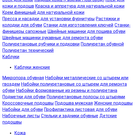
кожи и подошв
Краска и аппретура для натуральной кожи
Крем финишный для натуральной кожи
Пресса и насадки для установки фурнитуры
Растяжки и
колодки для обуви
Станки для изготовления ключей
Станки-
финишеры сапожные
Швейные машинки для пошива обуви
Швейные машинки рукавные для ремонта обуви
Полиуретановые рубчики и подковки
Полиуретан обувной
Полиуретан технический
Каблуки
Каблуки женские
Микропора обувная
Набойки металлические со штырем или
гвоздем
Набойки полиуретановые со штырем для ремонта
обуви
Набойки формованные из резины и полиуретана
Подметки для обуви
Полиуретановые полосы со штырями
Кроссовочные подошвы
Подошва мужская
Женские подошвы
Набойки для обуви
Профилактика листовая для обуви
Набоечные листы
Стельки и задники обувные
Детские
подошвы
Кожа