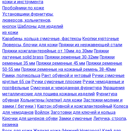
кожи и инструмента
Пробойники по коже
Установщики фурнитуры:
люверсов, хольнитенов,
кнопок
Шаблоны для изделий
из кожи
Карабины, кольца сумочные, фастексы
Кнопки курточные
Люверсы, блочки для кожи
Пряжки из нержавеющей стали
Пряжки кожгалантерейные от 10мм до 30мм
Пряжки
латунные solid brass
Пряжки ременные 30-32мм
Пряжки
ременные 35 мм
Пряжки ременные 45 мм
Пряжки ременные
50-55 мм
Пряжки ременные на кожаный ремень 38-40мм
Рамки, полукольца
Рант обувной и унтовый
Ручки сумочные
круглые 65 см
Ручки сумочные плоские
Ручки чемоданные и
портфельные
Сумочная и чемоданная фурнитура
Украшения
металлические для пошива кожаных изделий
Фурнитура
обувная
Хольнитены (клепки) для кожи
Застежки-молнии и
замки ( бегунки )
Картон обувной и кожгалантерейный
Колеса
для чемоданов
Войлок
Заготовки для ключей и кольца
Крючки для шнурков обуви
Замки сумочные
Липучка, стропа,
резинка
Воск для кожи
Жидкая кожа (Нижний Новгород)
Клей для