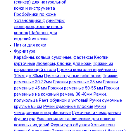
(сликер) для натуральной
кожи и инструмента
Пробойники по коже
Установщики фурнитуры:
люверсов, хольнитенов,
кнопок
Шаблоны для
изделий из кожи
Нитки для кожи
Фурнитура
Карабины, кольца сумочные, фастексы
Кнопки
курточные
Люверсы, блочки для кожи
Пряжки из
нержавеющей стали
Пряжки кожгалантерейные от
10мм до 30мм
Пряжки латунные solid brass
Пряжки
ременные 30-32мм
Пряжки ременные 35 мм
Пряжки
ременные 45 мм
Пряжки ременные 50-55 мм
Пряжки
ременные на кожаный ремень 38-40мм
Рамки,
полукольца
Рант обувной и унтовый
Ручки сумочные
круглые 65 см
Ручки сумочные плоские
Ручки
чемоданные и портфельные
Сумочная и чемоданная
фурнитура
Украшения металлические для пошива
кожаных изделий
Фурнитура обувная
Хольнитены