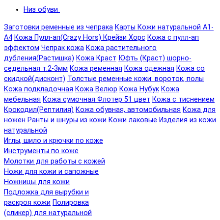
Низ обуви
Заготовки ременные из чепрака
Карты Кожи натуральной А1-
А4
Кожа Пулл-ап(Crazy Hors) Крейзи Хорс
Кожа с пулл-ап
эффектом
Чепрак кожа
Кожа растительного
дубления(Растишка)
Кожа Краст
Юфть (Краст) шорно-
седельная т.2-3мм
Кожа ременная
Кожа одежная
Кожа со
скидкой(дисконт)
Толстые ременные кожи: вороток, полы
Кожа подкладочная
Кожа Велюр
Кожа Нубук
Кожа
мебельная
Кожа сумочная Флотер 51 цвет
Кожа с тиснением
Крокодил(Рептилия)
Кожа обувная, автомобильная
Кожа для
ножен
Ранты и шнуры из кожи
Кожи лаковые
Изделия из кожи
натуральной
Иглы, шило и крючки по коже
Инструменты по коже
Молотки для работы с кожей
Ножи для кожи и сапожные
Ножницы для кожи
Подложка для вырубки и
раскроя кожи
Полировка
(сликер) для натуральной