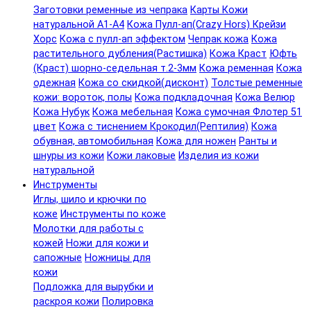
Заготовки ременные из чепрака
Карты Кожи
натуральной А1-А4
Кожа Пулл-ап(Crazy Hors) Крейзи
Хорс
Кожа с пулл-ап эффектом
Чепрак кожа
Кожа
растительного дубления(Растишка)
Кожа Краст
Юфть
(Краст) шорно-седельная т.2-3мм
Кожа ременная
Кожа
одежная
Кожа со скидкой(дисконт)
Толстые ременные
кожи: вороток, полы
Кожа подкладочная
Кожа Велюр
Кожа Нубук
Кожа мебельная
Кожа сумочная Флотер 51
цвет
Кожа с тиснением Крокодил(Рептилия)
Кожа
обувная, автомобильная
Кожа для ножен
Ранты и
шнуры из кожи
Кожи лаковые
Изделия из кожи
натуральной
Инструменты
Иглы, шило и крючки по
коже
Инструменты по коже
Молотки для работы с
кожей
Ножи для кожи и
сапожные
Ножницы для
кожи
Подложка для вырубки и
раскроя кожи
Полировка