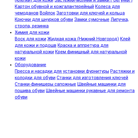
(клепки) для кожи
Застежки-молнии и замки ( бегунки )
Картон обувной и кожгалантерейный
Колеса для
чемоданов
Войлок
Заготовки для ключей и кольца
Крючки для шнурков обуви
Замки сумочные
Липучка,
стропа, резинка
Химия для кожи
Воск для кожи
Жидкая кожа (Нижний Новгород)
Клей
для кожи и подошв
Краска и аппретура для
натуральной кожи
Крем финишный для натуральной
кожи
Оборудование
Пресса и насадки для установки фурнитуры
Растяжки и
колодки для обуви
Станки для изготовления ключей
Станки-финишеры сапожные
Швейные машинки для
пошива обуви
Швейные машинки рукавные для ремонта
обуви