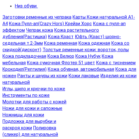
Низ обуви
Заготовки ременные из чепрака
Карты Кожи натуральной А1-
А4
Кожа Пулл-ап(Crazy Hors) Крейзи Хорс
Кожа с пулл-ап
эффектом
Чепрак кожа
Кожа растительного
дубления(Растишка)
Кожа Краст
Юфть (Краст) шорно-
седельная т.2-3мм
Кожа ременная
Кожа одежная
Кожа со
скидкой(дисконт)
Толстые ременные кожи: вороток, полы
Кожа подкладочная
Кожа Велюр
Кожа Нубук
Кожа
мебельная
Кожа сумочная Флотер 51 цвет
Кожа с тиснением
Крокодил(Рептилия)
Кожа обувная, автомобильная
Кожа для
ножен
Ранты и шнуры из кожи
Кожи лаковые
Изделия из кожи
натуральной
Иглы, шило и крючки по коже
Инструменты по коже
Молотки для работы с кожей
Ножи для кожи и сапожные
Ножницы для кожи
Подложка для вырубки и
раскроя кожи
Полировка
(сликер) для натуральной