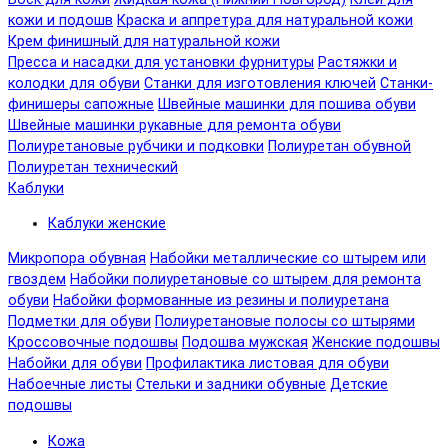
кожи и подошв
Краска и аппретура для натуральной кожи
Крем финишный для натуральной кожи
Пресса и насадки для установки фурнитуры
Растяжки и
колодки для обуви
Станки для изготовления ключей
Станки-
финишеры сапожные
Швейные машинки для пошива обуви
Швейные машинки рукавные для ремонта обуви
Полиуретановые рубчики и подковки
Полиуретан обувной
Полиуретан технический
Каблуки
Каблуки женские
Микропора обувная
Набойки металлические со штырем или
гвоздем
Набойки полиуретановые со штырем для ремонта
обуви
Набойки формованные из резины и полиуретана
Подметки для обуви
Полиуретановые полосы со штырями
Кроссовочные подошвы
Подошва мужская
Женские подошвы
Набойки для обуви
Профилактика листовая для обуви
Набоечные листы
Стельки и задники обувные
Детские
подошвы
Кожа