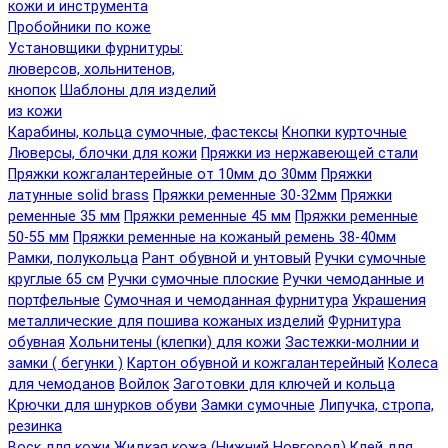
кожи и инструмента
Пробойники по коже
Установщики фурнитуры:
люверсов, хольнитенов,
кнопок
Шаблоны для изделий
из кожи
Карабины, кольца сумочные, фастексы
Кнопки курточные
Люверсы, блочки для кожи
Пряжки из нержавеющей стали
Пряжки кожгалантерейные от 10мм до 30мм
Пряжки
латунные solid brass
Пряжки ременные 30-32мм
Пряжки
ременные 35 мм
Пряжки ременные 45 мм
Пряжки ременные
50-55 мм
Пряжки ременные на кожаный ремень 38-40мм
Рамки, полукольца
Рант обувной и унтовый
Ручки сумочные
круглые 65 см
Ручки сумочные плоские
Ручки чемоданные и
портфельные
Сумочная и чемоданная фурнитура
Украшения
металлические для пошива кожаных изделий
Фурнитура
обувная
Хольнитены (клепки) для кожи
Застежки-молнии и
замки ( бегунки )
Картон обувной и кожгалантерейный
Колеса
для чемоданов
Войлок
Заготовки для ключей и кольца
Крючки для шнурков обуви
Замки сумочные
Липучка, стропа,
резинка
Воск для кожи
Жидкая кожа (Нижний Новгород)
Клей для