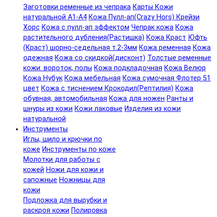
Заготовки ременные из чепрака
Карты Кожи
натуральной А1-А4
Кожа Пулл-ап(Crazy Hors) Крейзи
Хорс
Кожа с пулл-ап эффектом
Чепрак кожа
Кожа
растительного дубления(Растишка)
Кожа Краст
Юфть
(Краст) шорно-седельная т.2-3мм
Кожа ременная
Кожа
одежная
Кожа со скидкой(дисконт)
Толстые ременные
кожи: вороток, полы
Кожа подкладочная
Кожа Велюр
Кожа Нубук
Кожа мебельная
Кожа сумочная Флотер 51
цвет
Кожа с тиснением Крокодил(Рептилия)
Кожа
обувная, автомобильная
Кожа для ножен
Ранты и
шнуры из кожи
Кожи лаковые
Изделия из кожи
натуральной
Инструменты
Иглы, шило и крючки по
коже
Инструменты по коже
Молотки для работы с
кожей
Ножи для кожи и
сапожные
Ножницы для
кожи
Подложка для вырубки и
раскроя кожи
Полировка