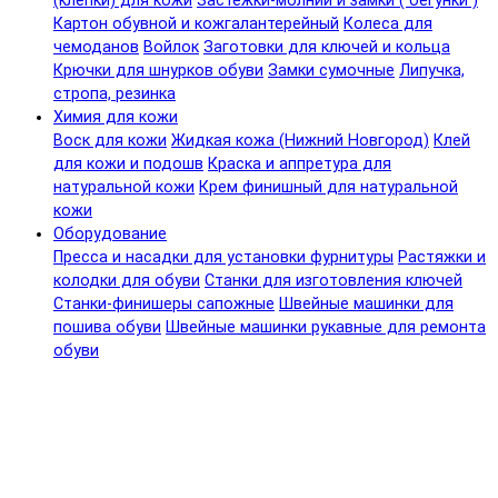
(клепки) для кожи
Застежки-молнии и замки ( бегунки )
Картон обувной и кожгалантерейный
Колеса для
чемоданов
Войлок
Заготовки для ключей и кольца
Крючки для шнурков обуви
Замки сумочные
Липучка,
стропа, резинка
Химия для кожи
Воск для кожи
Жидкая кожа (Нижний Новгород)
Клей
для кожи и подошв
Краска и аппретура для
натуральной кожи
Крем финишный для натуральной
кожи
Оборудование
Пресса и насадки для установки фурнитуры
Растяжки и
колодки для обуви
Станки для изготовления ключей
Станки-финишеры сапожные
Швейные машинки для
пошива обуви
Швейные машинки рукавные для ремонта
обуви