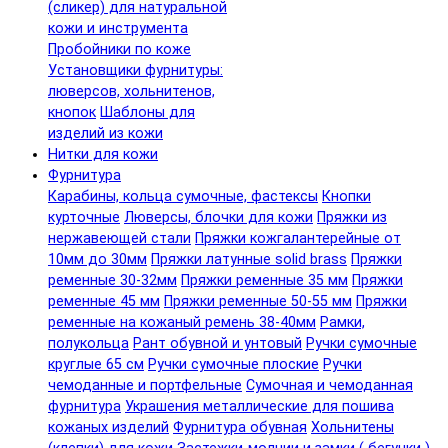
(сликер) для натуральной
кожи и инструмента
Пробойники по коже
Установщики фурнитуры:
люверсов, хольнитенов,
кнопок
Шаблоны для
изделий из кожи
Нитки для кожи
Фурнитура
Карабины, кольца сумочные, фастексы
Кнопки
курточные
Люверсы, блочки для кожи
Пряжки из
нержавеющей стали
Пряжки кожгалантерейные от
10мм до 30мм
Пряжки латунные solid brass
Пряжки
ременные 30-32мм
Пряжки ременные 35 мм
Пряжки
ременные 45 мм
Пряжки ременные 50-55 мм
Пряжки
ременные на кожаный ремень 38-40мм
Рамки,
полукольца
Рант обувной и унтовый
Ручки сумочные
круглые 65 см
Ручки сумочные плоские
Ручки
чемоданные и портфельные
Сумочная и чемоданная
фурнитура
Украшения металлические для пошива
кожаных изделий
Фурнитура обувная
Хольнитены