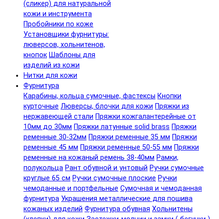
(сликер) для натуральной
кожи и инструмента
Пробойники по коже
Установщики фурнитуры:
люверсов, хольнитенов,
кнопок
Шаблоны для
изделий из кожи
Нитки для кожи
Фурнитура
Карабины, кольца сумочные, фастексы
Кнопки
курточные
Люверсы, блочки для кожи
Пряжки из
нержавеющей стали
Пряжки кожгалантерейные от
10мм до 30мм
Пряжки латунные solid brass
Пряжки
ременные 30-32мм
Пряжки ременные 35 мм
Пряжки
ременные 45 мм
Пряжки ременные 50-55 мм
Пряжки
ременные на кожаный ремень 38-40мм
Рамки,
полукольца
Рант обувной и унтовый
Ручки сумочные
круглые 65 см
Ручки сумочные плоские
Ручки
чемоданные и портфельные
Сумочная и чемоданная
фурнитура
Украшения металлические для пошива
кожаных изделий
Фурнитура обувная
Хольнитены