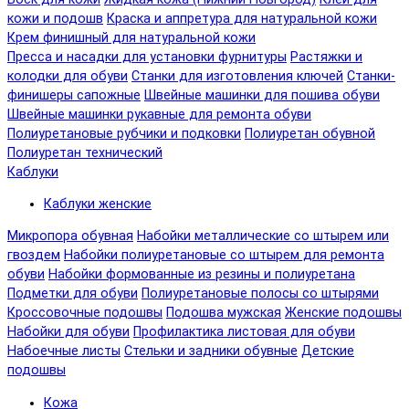
кожи и подошв
Краска и аппретура для натуральной кожи
Крем финишный для натуральной кожи
Пресса и насадки для установки фурнитуры
Растяжки и
колодки для обуви
Станки для изготовления ключей
Станки-
финишеры сапожные
Швейные машинки для пошива обуви
Швейные машинки рукавные для ремонта обуви
Полиуретановые рубчики и подковки
Полиуретан обувной
Полиуретан технический
Каблуки
Каблуки женские
Микропора обувная
Набойки металлические со штырем или
гвоздем
Набойки полиуретановые со штырем для ремонта
обуви
Набойки формованные из резины и полиуретана
Подметки для обуви
Полиуретановые полосы со штырями
Кроссовочные подошвы
Подошва мужская
Женские подошвы
Набойки для обуви
Профилактика листовая для обуви
Набоечные листы
Стельки и задники обувные
Детские
подошвы
Кожа