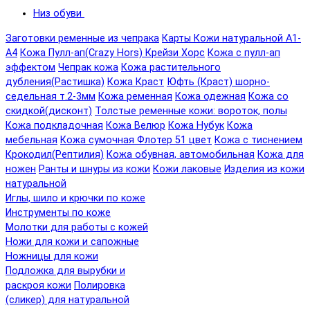
Низ обуви
Заготовки ременные из чепрака
Карты Кожи натуральной А1-
А4
Кожа Пулл-ап(Crazy Hors) Крейзи Хорс
Кожа с пулл-ап
эффектом
Чепрак кожа
Кожа растительного
дубления(Растишка)
Кожа Краст
Юфть (Краст) шорно-
седельная т.2-3мм
Кожа ременная
Кожа одежная
Кожа со
скидкой(дисконт)
Толстые ременные кожи: вороток, полы
Кожа подкладочная
Кожа Велюр
Кожа Нубук
Кожа
мебельная
Кожа сумочная Флотер 51 цвет
Кожа с тиснением
Крокодил(Рептилия)
Кожа обувная, автомобильная
Кожа для
ножен
Ранты и шнуры из кожи
Кожи лаковые
Изделия из кожи
натуральной
Иглы, шило и крючки по коже
Инструменты по коже
Молотки для работы с кожей
Ножи для кожи и сапожные
Ножницы для кожи
Подложка для вырубки и
раскроя кожи
Полировка
(сликер) для натуральной