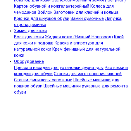
(клепки) для кожи
Застежки-молнии и замки ( бегунки )
Картон обувной и кожгалантерейный
Колеса для
чемоданов
Войлок
Заготовки для ключей и кольца
Крючки для шнурков обуви
Замки сумочные
Липучка,
стропа, резинка
Химия для кожи
Воск для кожи
Жидкая кожа (Нижний Новгород)
Клей
для кожи и подошв
Краска и аппретура для
натуральной кожи
Крем финишный для натуральной
кожи
Оборудование
Пресса и насадки для установки фурнитуры
Растяжки и
колодки для обуви
Станки для изготовления ключей
Станки-финишеры сапожные
Швейные машинки для
пошива обуви
Швейные машинки рукавные для ремонта
обуви