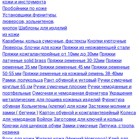
кожи и инструмента
Пробойники по коже
Установщики фурнитуры:
люверсов, хольнитенов,
кнопок
Шаблоны для изделий
из кожи
Карабины, кольца сумочные, фастексы
Кнопки курточные
Люверсы, блочки для кожи
Пряжки из нержавеющей стали
Пряжки кожгалантерейные от 10мм до 30мм
Пряжки
латунные solid brass
Пряжки ременные 30-32мм
Пряжки
ременные 35 мм
Пряжки ременные 45 мм
Пряжки ременные
50-55 мм
Пряжки ременные на кожаный ремень 38-40мм
Рамки, полукольца
Рант обувной и унтовый
Ручки сумочные
круглые 65 см
Ручки сумочные плоские
Ручки чемоданные и
портфельные
Сумочная и чемоданная фурнитура
Украшения
металлические для пошива кожаных изделий
Фурнитура
обувная
Хольнитены (клепки) для кожи
Застежки-молнии и
замки ( бегунки )
Картон обувной и кожгалантерейный
Колеса
для чемоданов
Войлок
Заготовки для ключей и кольца
Крючки для шнурков обуви
Замки сумочные
Липучка, стропа,
резинка
Воск для кожи
Жидкая кожа (Нижний Новгород)
Клей для