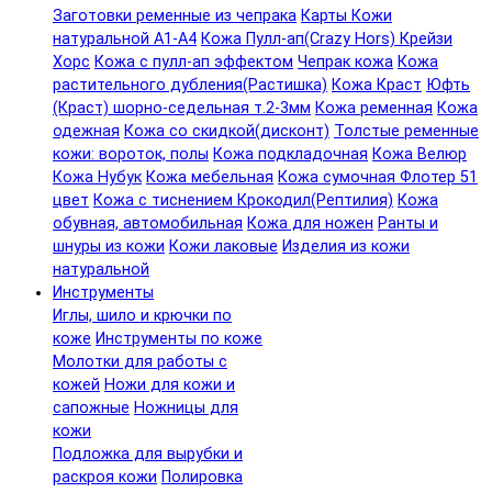
Заготовки ременные из чепрака
Карты Кожи
натуральной А1-А4
Кожа Пулл-ап(Crazy Hors) Крейзи
Хорс
Кожа с пулл-ап эффектом
Чепрак кожа
Кожа
растительного дубления(Растишка)
Кожа Краст
Юфть
(Краст) шорно-седельная т.2-3мм
Кожа ременная
Кожа
одежная
Кожа со скидкой(дисконт)
Толстые ременные
кожи: вороток, полы
Кожа подкладочная
Кожа Велюр
Кожа Нубук
Кожа мебельная
Кожа сумочная Флотер 51
цвет
Кожа с тиснением Крокодил(Рептилия)
Кожа
обувная, автомобильная
Кожа для ножен
Ранты и
шнуры из кожи
Кожи лаковые
Изделия из кожи
натуральной
Инструменты
Иглы, шило и крючки по
коже
Инструменты по коже
Молотки для работы с
кожей
Ножи для кожи и
сапожные
Ножницы для
кожи
Подложка для вырубки и
раскроя кожи
Полировка