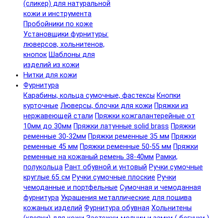
(сликер) для натуральной
кожи и инструмента
Пробойники по коже
Установщики фурнитуры:
люверсов, хольнитенов,
кнопок
Шаблоны для
изделий из кожи
Нитки для кожи
Фурнитура
Карабины, кольца сумочные, фастексы
Кнопки
курточные
Люверсы, блочки для кожи
Пряжки из
нержавеющей стали
Пряжки кожгалантерейные от
10мм до 30мм
Пряжки латунные solid brass
Пряжки
ременные 30-32мм
Пряжки ременные 35 мм
Пряжки
ременные 45 мм
Пряжки ременные 50-55 мм
Пряжки
ременные на кожаный ремень 38-40мм
Рамки,
полукольца
Рант обувной и унтовый
Ручки сумочные
круглые 65 см
Ручки сумочные плоские
Ручки
чемоданные и портфельные
Сумочная и чемоданная
фурнитура
Украшения металлические для пошива
кожаных изделий
Фурнитура обувная
Хольнитены