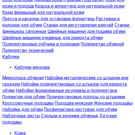
кожи и подошв
Краска и аппретура для натуральной кожи
Крем финишный для натуральной кожи
Пресса и насадки для установки фурнитуры
Растяжки и
колодки для обуви
Станки для изготовления ключей
Станки-
финишеры сапожные
Швейные машинки для пошива обуви
Швейные машинки рукавные для ремонта обуви
Полиуретановые рубчики и подковки
Полиуретан обувной
Полиуретан технический
Каблуки
Каблуки женские
Микропора обувная
Набойки металлические со штырем или
гвоздем
Набойки полиуретановые со штырем для ремонта
обуви
Набойки формованные из резины и полиуретана
Подметки для обуви
Полиуретановые полосы со штырями
Кроссовочные подошвы
Подошва мужская
Женские подошвы
Набойки для обуви
Профилактика листовая для обуви
Набоечные листы
Стельки и задники обувные
Детские
подошвы
Кожа