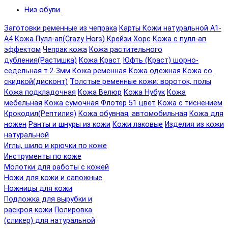
Низ обуви
Заготовки ременные из чепрака
Карты Кожи натуральной А1-
А4
Кожа Пулл-ап(Crazy Hors) Крейзи Хорс
Кожа с пулл-ап
эффектом
Чепрак кожа
Кожа растительного
дубления(Растишка)
Кожа Краст
Юфть (Краст) шорно-
седельная т.2-3мм
Кожа ременная
Кожа одежная
Кожа со
скидкой(дисконт)
Толстые ременные кожи: вороток, полы
Кожа подкладочная
Кожа Велюр
Кожа Нубук
Кожа
мебельная
Кожа сумочная Флотер 51 цвет
Кожа с тиснением
Крокодил(Рептилия)
Кожа обувная, автомобильная
Кожа для
ножен
Ранты и шнуры из кожи
Кожи лаковые
Изделия из кожи
натуральной
Иглы, шило и крючки по коже
Инструменты по коже
Молотки для работы с кожей
Ножи для кожи и сапожные
Ножницы для кожи
Подложка для вырубки и
раскроя кожи
Полировка
(сликер) для натуральной