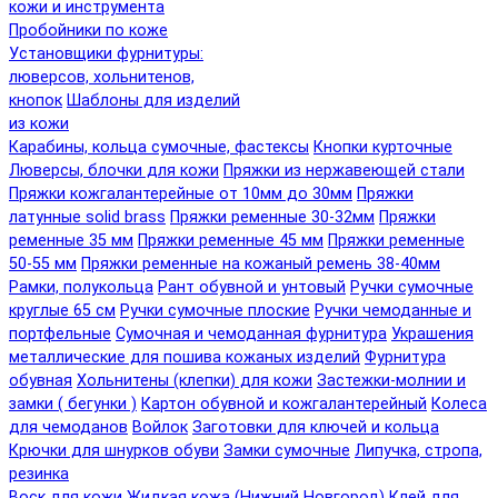
кожи и инструмента
Пробойники по коже
Установщики фурнитуры:
люверсов, хольнитенов,
кнопок
Шаблоны для изделий
из кожи
Карабины, кольца сумочные, фастексы
Кнопки курточные
Люверсы, блочки для кожи
Пряжки из нержавеющей стали
Пряжки кожгалантерейные от 10мм до 30мм
Пряжки
латунные solid brass
Пряжки ременные 30-32мм
Пряжки
ременные 35 мм
Пряжки ременные 45 мм
Пряжки ременные
50-55 мм
Пряжки ременные на кожаный ремень 38-40мм
Рамки, полукольца
Рант обувной и унтовый
Ручки сумочные
круглые 65 см
Ручки сумочные плоские
Ручки чемоданные и
портфельные
Сумочная и чемоданная фурнитура
Украшения
металлические для пошива кожаных изделий
Фурнитура
обувная
Хольнитены (клепки) для кожи
Застежки-молнии и
замки ( бегунки )
Картон обувной и кожгалантерейный
Колеса
для чемоданов
Войлок
Заготовки для ключей и кольца
Крючки для шнурков обуви
Замки сумочные
Липучка, стропа,
резинка
Воск для кожи
Жидкая кожа (Нижний Новгород)
Клей для