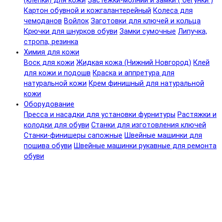
(клепки) для кожи
Застежки-молнии и замки ( бегунки )
Картон обувной и кожгалантерейный
Колеса для
чемоданов
Войлок
Заготовки для ключей и кольца
Крючки для шнурков обуви
Замки сумочные
Липучка,
стропа, резинка
Химия для кожи
Воск для кожи
Жидкая кожа (Нижний Новгород)
Клей
для кожи и подошв
Краска и аппретура для
натуральной кожи
Крем финишный для натуральной
кожи
Оборудование
Пресса и насадки для установки фурнитуры
Растяжки и
колодки для обуви
Станки для изготовления ключей
Станки-финишеры сапожные
Швейные машинки для
пошива обуви
Швейные машинки рукавные для ремонта
обуви