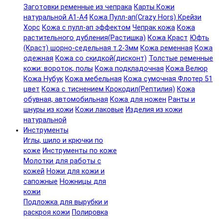
Заготовки ременные из чепрака
Карты Кожи
натуральной А1-А4
Кожа Пулл-ап(Crazy Hors) Крейзи
Хорс
Кожа с пулл-ап эффектом
Чепрак кожа
Кожа
растительного дубления(Растишка)
Кожа Краст
Юфть
(Краст) шорно-седельная т.2-3мм
Кожа ременная
Кожа
одежная
Кожа со скидкой(дисконт)
Толстые ременные
кожи: вороток, полы
Кожа подкладочная
Кожа Велюр
Кожа Нубук
Кожа мебельная
Кожа сумочная Флотер 51
цвет
Кожа с тиснением Крокодил(Рептилия)
Кожа
обувная, автомобильная
Кожа для ножен
Ранты и
шнуры из кожи
Кожи лаковые
Изделия из кожи
натуральной
Инструменты
Иглы, шило и крючки по
коже
Инструменты по коже
Молотки для работы с
кожей
Ножи для кожи и
сапожные
Ножницы для
кожи
Подложка для вырубки и
раскроя кожи
Полировка