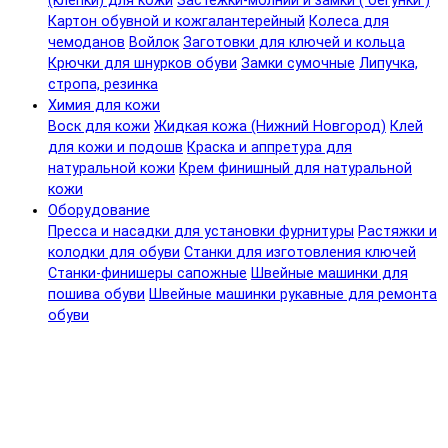
(клепки) для кожи
Застежки-молнии и замки ( бегунки )
Картон обувной и кожгалантерейный
Колеса для
чемоданов
Войлок
Заготовки для ключей и кольца
Крючки для шнурков обуви
Замки сумочные
Липучка,
стропа, резинка
Химия для кожи
Воск для кожи
Жидкая кожа (Нижний Новгород)
Клей
для кожи и подошв
Краска и аппретура для
натуральной кожи
Крем финишный для натуральной
кожи
Оборудование
Пресса и насадки для установки фурнитуры
Растяжки и
колодки для обуви
Станки для изготовления ключей
Станки-финишеры сапожные
Швейные машинки для
пошива обуви
Швейные машинки рукавные для ремонта
обуви