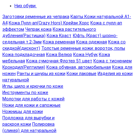
Низ обуви
Заготовки ременные из чепрака
Карты Кожи натуральной А1-
А4
Кожа Пулл-ап(Crazy Hors) Крейзи Хорс
Кожа с пулл-ап
эффектом
Чепрак кожа
Кожа растительного
дубления(Растишка)
Кожа Краст
Юфть (Краст) шорно-
седельная т.2-3мм
Кожа ременная
Кожа одежная
Кожа со
скидкой(дисконт)
Толстые ременные кожи: вороток, полы
Кожа подкладочная
Кожа Велюр
Кожа Нубук
Кожа
мебельная
Кожа сумочная Флотер 51 цвет
Кожа с тиснением
Крокодил(Рептилия)
Кожа обувная, автомобильная
Кожа для
ножен
Ранты и шнуры из кожи
Кожи лаковые
Изделия из кожи
натуральной
Иглы, шило и крючки по коже
Инструменты по коже
Молотки для работы с кожей
Ножи для кожи и сапожные
Ножницы для кожи
Подложка для вырубки и
раскроя кожи
Полировка
(сликер) для натуральной