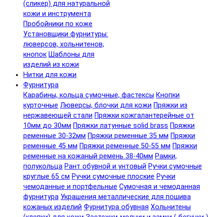
(сликер) для натуральной
кожи и инструмента
Пробойники по коже
Установщики фурнитуры:
люверсов, хольнитенов,
кнопок
Шаблоны для
изделий из кожи
Нитки для кожи
Фурнитура
Карабины, кольца сумочные, фастексы
Кнопки
курточные
Люверсы, блочки для кожи
Пряжки из
нержавеющей стали
Пряжки кожгалантерейные от
10мм до 30мм
Пряжки латунные solid brass
Пряжки
ременные 30-32мм
Пряжки ременные 35 мм
Пряжки
ременные 45 мм
Пряжки ременные 50-55 мм
Пряжки
ременные на кожаный ремень 38-40мм
Рамки,
полукольца
Рант обувной и унтовый
Ручки сумочные
круглые 65 см
Ручки сумочные плоские
Ручки
чемоданные и портфельные
Сумочная и чемоданная
фурнитура
Украшения металлические для пошива
кожаных изделий
Фурнитура обувная
Хольнитены