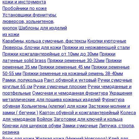
кожи и инструмента
Пробойники по коже
Установщики фурнитуры:
люверсов, хольнитенов,
кнопок
Шаблоны для изделий
из кожи
Карабины, кольца сумочные, фастексы
Кнопки курточные
Люверсы, блочки для кожи
Пряжки из нержавеющей стали
Пряжки кожгалантерейные от 10мм до 30мм
Пряжки
латунные solid brass
Пряжки ременные 30-32мм
Пряжки
ременные 35 мм
Пряжки ременные 45 мм
Пряжки ременные
50-55 мм
Пряжки ременные на кожаный ремень 38-40мм
Рамки, полукольца
Рант обувной и унтовый
Ручки сумочные
круглые 65 см
Ручки сумочные плоские
Ручки чемоданные и
портфельные
Сумочная и чемоданная фурнитура
Украшения
металлические для пошива кожаных изделий
Фурнитура
обувная
Хольнитены (клепки) для кожи
Застежки-молнии и
замки ( бегунки )
Картон обувной и кожгалантерейный
Колеса
для чемоданов
Войлок
Заготовки для ключей и кольца
Крючки для шнурков обуви
Замки сумочные
Липучка, стропа,
резинка
Воск для кожи
Жидкая кожа (Нижний Новгород)
Клей для