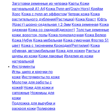
Заготовки ременные из чепрака
Карты Кожи
натуральной А1-А4
Кожа Пулл-ап(Crazy Hors) Крейзи
Хорс
Кожа с пулл-ап эффектом
Чепрак кожа
Кожа
растительного дубления(Растишка)
Кожа Краст
Юфть
(Краст) шорно-седельная т.2-3мм
Кожа ременная
Кожа
одежная
Кожа со скидкой(дисконт)
Толстые ременные
кожи: вороток, полы
Кожа подкладочная
Кожа Велюр
Кожа Нубук
Кожа мебельная
Кожа сумочная Флотер 51
цвет
Кожа с тиснением Крокодил(Рептилия)
Кожа
обувная, автомобильная
Кожа для ножен
Ранты и
шнуры из кожи
Кожи лаковые
Изделия из кожи
натуральной
Инструменты
Иглы, шило и крючки по
коже
Инструменты по коже
Молотки для работы с
кожей
Ножи для кожи и
сапожные
Ножницы для
кожи
Подложка для вырубки и
раскроя кожи
Полировка