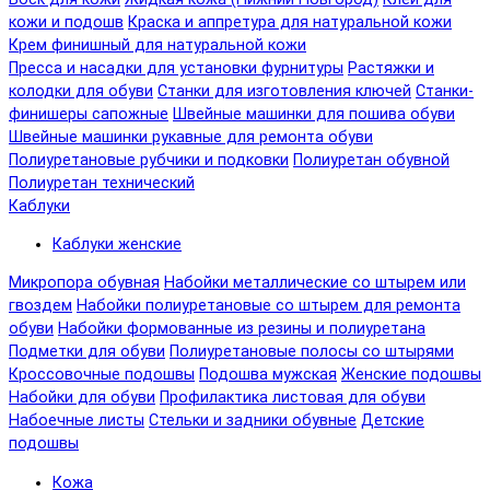
кожи и подошв
Краска и аппретура для натуральной кожи
Крем финишный для натуральной кожи
Пресса и насадки для установки фурнитуры
Растяжки и
колодки для обуви
Станки для изготовления ключей
Станки-
финишеры сапожные
Швейные машинки для пошива обуви
Швейные машинки рукавные для ремонта обуви
Полиуретановые рубчики и подковки
Полиуретан обувной
Полиуретан технический
Каблуки
Каблуки женские
Микропора обувная
Набойки металлические со штырем или
гвоздем
Набойки полиуретановые со штырем для ремонта
обуви
Набойки формованные из резины и полиуретана
Подметки для обуви
Полиуретановые полосы со штырями
Кроссовочные подошвы
Подошва мужская
Женские подошвы
Набойки для обуви
Профилактика листовая для обуви
Набоечные листы
Стельки и задники обувные
Детские
подошвы
Кожа