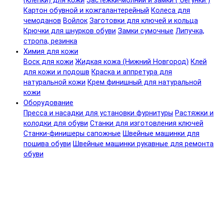
(клепки) для кожи
Застежки-молнии и замки ( бегунки )
Картон обувной и кожгалантерейный
Колеса для
чемоданов
Войлок
Заготовки для ключей и кольца
Крючки для шнурков обуви
Замки сумочные
Липучка,
стропа, резинка
Химия для кожи
Воск для кожи
Жидкая кожа (Нижний Новгород)
Клей
для кожи и подошв
Краска и аппретура для
натуральной кожи
Крем финишный для натуральной
кожи
Оборудование
Пресса и насадки для установки фурнитуры
Растяжки и
колодки для обуви
Станки для изготовления ключей
Станки-финишеры сапожные
Швейные машинки для
пошива обуви
Швейные машинки рукавные для ремонта
обуви