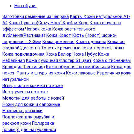
Низ обуви
Заготовки ременные из чепрака
Карты Кожи натуральной А1-
А4
Кожа Пулл-ап(Crazy Hors) Крейзи Хорс
Кожа с пулл-ап
эффектом
Чепрак кожа
Кожа растительного
дубления(Растишка)
Кожа Краст
Юфть (Краст) шорно-
седельная т.2-3мм
Кожа ременная
Кожа одежная
Кожа со
скидкой(дисконт)
Толстые ременные кожи: вороток, полы
Кожа подкладочная
Кожа Велюр
Кожа Нубук
Кожа
мебельная
Кожа сумочная Флотер 51 цвет
Кожа с тиснением
Крокодил(Рептилия)
Кожа обувная, автомобильная
Кожа для
ножен
Ранты и шнуры из кожи
Кожи лаковые
Изделия из кожи
натуральной
Иглы, шило и крючки по коже
Инструменты по коже
Молотки для работы с кожей
Ножи для кожи и сапожные
Ножницы для кожи
Подложка для вырубки и
раскроя кожи
Полировка
(сликер) для натуральной