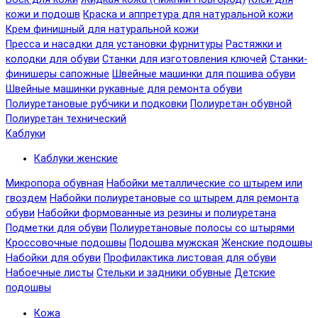
кожи и подошв
Краска и аппретура для натуральной кожи
Крем финишный для натуральной кожи
Пресса и насадки для установки фурнитуры
Растяжки и
колодки для обуви
Станки для изготовления ключей
Станки-
финишеры сапожные
Швейные машинки для пошива обуви
Швейные машинки рукавные для ремонта обуви
Полиуретановые рубчики и подковки
Полиуретан обувной
Полиуретан технический
Каблуки
Каблуки женские
Микропора обувная
Набойки металлические со штырем или
гвоздем
Набойки полиуретановые со штырем для ремонта
обуви
Набойки формованные из резины и полиуретана
Подметки для обуви
Полиуретановые полосы со штырями
Кроссовочные подошвы
Подошва мужская
Женские подошвы
Набойки для обуви
Профилактика листовая для обуви
Набоечные листы
Стельки и задники обувные
Детские
подошвы
Кожа