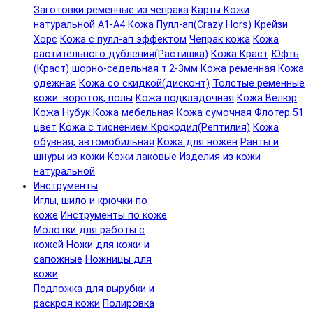
Заготовки ременные из чепрака
Карты Кожи
натуральной А1-А4
Кожа Пулл-ап(Crazy Hors) Крейзи
Хорс
Кожа с пулл-ап эффектом
Чепрак кожа
Кожа
растительного дубления(Растишка)
Кожа Краст
Юфть
(Краст) шорно-седельная т.2-3мм
Кожа ременная
Кожа
одежная
Кожа со скидкой(дисконт)
Толстые ременные
кожи: вороток, полы
Кожа подкладочная
Кожа Велюр
Кожа Нубук
Кожа мебельная
Кожа сумочная Флотер 51
цвет
Кожа с тиснением Крокодил(Рептилия)
Кожа
обувная, автомобильная
Кожа для ножен
Ранты и
шнуры из кожи
Кожи лаковые
Изделия из кожи
натуральной
Инструменты
Иглы, шило и крючки по
коже
Инструменты по коже
Молотки для работы с
кожей
Ножи для кожи и
сапожные
Ножницы для
кожи
Подложка для вырубки и
раскроя кожи
Полировка