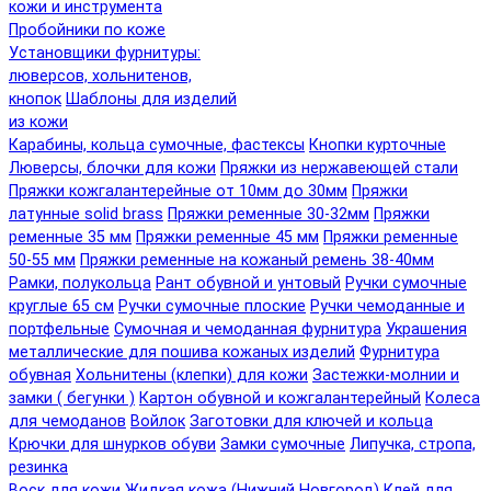
кожи и инструмента
Пробойники по коже
Установщики фурнитуры:
люверсов, хольнитенов,
кнопок
Шаблоны для изделий
из кожи
Карабины, кольца сумочные, фастексы
Кнопки курточные
Люверсы, блочки для кожи
Пряжки из нержавеющей стали
Пряжки кожгалантерейные от 10мм до 30мм
Пряжки
латунные solid brass
Пряжки ременные 30-32мм
Пряжки
ременные 35 мм
Пряжки ременные 45 мм
Пряжки ременные
50-55 мм
Пряжки ременные на кожаный ремень 38-40мм
Рамки, полукольца
Рант обувной и унтовый
Ручки сумочные
круглые 65 см
Ручки сумочные плоские
Ручки чемоданные и
портфельные
Сумочная и чемоданная фурнитура
Украшения
металлические для пошива кожаных изделий
Фурнитура
обувная
Хольнитены (клепки) для кожи
Застежки-молнии и
замки ( бегунки )
Картон обувной и кожгалантерейный
Колеса
для чемоданов
Войлок
Заготовки для ключей и кольца
Крючки для шнурков обуви
Замки сумочные
Липучка, стропа,
резинка
Воск для кожи
Жидкая кожа (Нижний Новгород)
Клей для