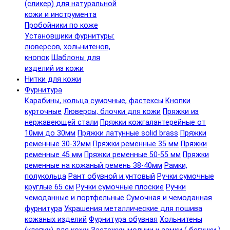
(сликер) для натуральной
кожи и инструмента
Пробойники по коже
Установщики фурнитуры:
люверсов, хольнитенов,
кнопок
Шаблоны для
изделий из кожи
Нитки для кожи
Фурнитура
Карабины, кольца сумочные, фастексы
Кнопки
курточные
Люверсы, блочки для кожи
Пряжки из
нержавеющей стали
Пряжки кожгалантерейные от
10мм до 30мм
Пряжки латунные solid brass
Пряжки
ременные 30-32мм
Пряжки ременные 35 мм
Пряжки
ременные 45 мм
Пряжки ременные 50-55 мм
Пряжки
ременные на кожаный ремень 38-40мм
Рамки,
полукольца
Рант обувной и унтовый
Ручки сумочные
круглые 65 см
Ручки сумочные плоские
Ручки
чемоданные и портфельные
Сумочная и чемоданная
фурнитура
Украшения металлические для пошива
кожаных изделий
Фурнитура обувная
Хольнитены