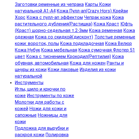
Заготовки ременные из чепрака
Карты Кожи
натуральной А1-А4
Кожа Пулл-ап(Crazy Hors) Крейзи
Хорс
Кожа с пулл-ап эффектом
Чепрак кожа
Кожа
растительного дубления(Растишка)
Кожа Краст
Юфть
(Краст) шорно-седельная т.2-3мм
Кожа ременная
Кожа
одежная
Кожа со скидкой(дисконт)
Толстые ременные
кожи: вороток, полы
Кожа подкладочная
Кожа Велюр
Кожа Нубук
Кожа мебельная
Кожа сумочная Флотер 51
цвет
Кожа с тиснением Крокодил(Рептилия)
Кожа
обувная, автомобильная
Кожа для ножен
Ранты и
шнуры из кожи
Кожи лаковые
Изделия из кожи
натуральной
Инструменты
Иглы, шило и крючки по
коже
Инструменты по коже
Молотки для работы с
кожей
Ножи для кожи и
сапожные
Ножницы для
кожи
Подложка для вырубки и
раскроя кожи
Полировка