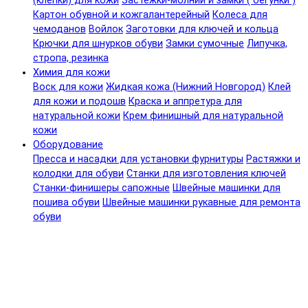
(клепки) для кожи
Застежки-молнии и замки ( бегунки )
Картон обувной и кожгалантерейный
Колеса для
чемоданов
Войлок
Заготовки для ключей и кольца
Крючки для шнурков обуви
Замки сумочные
Липучка,
стропа, резинка
Химия для кожи
Воск для кожи
Жидкая кожа (Нижний Новгород)
Клей
для кожи и подошв
Краска и аппретура для
натуральной кожи
Крем финишный для натуральной
кожи
Оборудование
Пресса и насадки для установки фурнитуры
Растяжки и
колодки для обуви
Станки для изготовления ключей
Станки-финишеры сапожные
Швейные машинки для
пошива обуви
Швейные машинки рукавные для ремонта
обуви