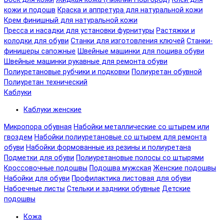
кожи и подошв
Краска и аппретура для натуральной кожи
Крем финишный для натуральной кожи
Пресса и насадки для установки фурнитуры
Растяжки и
колодки для обуви
Станки для изготовления ключей
Станки-
финишеры сапожные
Швейные машинки для пошива обуви
Швейные машинки рукавные для ремонта обуви
Полиуретановые рубчики и подковки
Полиуретан обувной
Полиуретан технический
Каблуки
Каблуки женские
Микропора обувная
Набойки металлические со штырем или
гвоздем
Набойки полиуретановые со штырем для ремонта
обуви
Набойки формованные из резины и полиуретана
Подметки для обуви
Полиуретановые полосы со штырями
Кроссовочные подошвы
Подошва мужская
Женские подошвы
Набойки для обуви
Профилактика листовая для обуви
Набоечные листы
Стельки и задники обувные
Детские
подошвы
Кожа