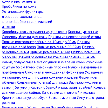
кожи и инструмента
Пробойники по коже
Установщики фурнитуры:
люверсов, хольнитенов,
кнопок
Шаблоны для изделий
из кожи
Карабины, кольца сумочные, фастексы
Кнопки курточные
Люверсы, блочки для кожи
Пряжки из нержавеющей стали
Пряжки кожгалантерейные от 10мм до 30мм
Пряжки
латунные solid brass
Пряжки ременные 30-32мм
Пряжки
ременные 35 мм
Пряжки ременные 45 мм
Пряжки ременные
50-55 мм
Пряжки ременные на кожаный ремень 38-40мм
Рамки, полукольца
Рант обувной и унтовый
Ручки сумочные
круглые 65 см
Ручки сумочные плоские
Ручки чемоданные и
портфельные
Сумочная и чемоданная фурнитура
Украшения
металлические для пошива кожаных изделий
Фурнитура
обувная
Хольнитены (клепки) для кожи
Застежки-молнии и
замки ( бегунки )
Картон обувной и кожгалантерейный
Колеса
для чемоданов
Войлок
Заготовки для ключей и кольца
Крючки для шнурков обуви
Замки сумочные
Липучка, стропа,
резинка
Воск для кожи
Жидкая кожа (Нижний Новгород)
Клей для