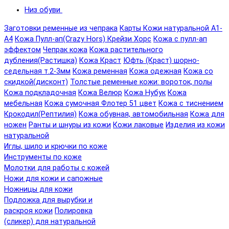
Низ обуви
Заготовки ременные из чепрака
Карты Кожи натуральной А1-
А4
Кожа Пулл-ап(Crazy Hors) Крейзи Хорс
Кожа с пулл-ап
эффектом
Чепрак кожа
Кожа растительного
дубления(Растишка)
Кожа Краст
Юфть (Краст) шорно-
седельная т.2-3мм
Кожа ременная
Кожа одежная
Кожа со
скидкой(дисконт)
Толстые ременные кожи: вороток, полы
Кожа подкладочная
Кожа Велюр
Кожа Нубук
Кожа
мебельная
Кожа сумочная Флотер 51 цвет
Кожа с тиснением
Крокодил(Рептилия)
Кожа обувная, автомобильная
Кожа для
ножен
Ранты и шнуры из кожи
Кожи лаковые
Изделия из кожи
натуральной
Иглы, шило и крючки по коже
Инструменты по коже
Молотки для работы с кожей
Ножи для кожи и сапожные
Ножницы для кожи
Подложка для вырубки и
раскроя кожи
Полировка
(сликер) для натуральной