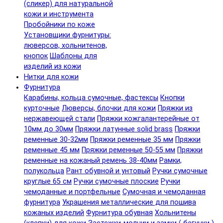
(сликер) для натуральной
кожи и инструмента
Пробойники по коже
Установщики фурнитуры:
люверсов, хольнитенов,
кнопок
Шаблоны для
изделий из кожи
Нитки для кожи
Фурнитура
Карабины, кольца сумочные, фастексы
Кнопки
курточные
Люверсы, блочки для кожи
Пряжки из
нержавеющей стали
Пряжки кожгалантерейные от
10мм до 30мм
Пряжки латунные solid brass
Пряжки
ременные 30-32мм
Пряжки ременные 35 мм
Пряжки
ременные 45 мм
Пряжки ременные 50-55 мм
Пряжки
ременные на кожаный ремень 38-40мм
Рамки,
полукольца
Рант обувной и унтовый
Ручки сумочные
круглые 65 см
Ручки сумочные плоские
Ручки
чемоданные и портфельные
Сумочная и чемоданная
фурнитура
Украшения металлические для пошива
кожаных изделий
Фурнитура обувная
Хольнитены