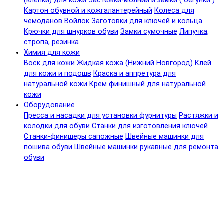
(клепки) для кожи
Застежки-молнии и замки ( бегунки )
Картон обувной и кожгалантерейный
Колеса для
чемоданов
Войлок
Заготовки для ключей и кольца
Крючки для шнурков обуви
Замки сумочные
Липучка,
стропа, резинка
Химия для кожи
Воск для кожи
Жидкая кожа (Нижний Новгород)
Клей
для кожи и подошв
Краска и аппретура для
натуральной кожи
Крем финишный для натуральной
кожи
Оборудование
Пресса и насадки для установки фурнитуры
Растяжки и
колодки для обуви
Станки для изготовления ключей
Станки-финишеры сапожные
Швейные машинки для
пошива обуви
Швейные машинки рукавные для ремонта
обуви