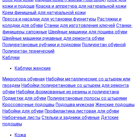
кожи и подошв
Краска и аппретура для натуральной кожи
Крем финишный для натуральной кожи
Пресса и насадки для установки фурнитуры
Растяжки и
колодки для обуви
Станки для изготовления ключей
Станки-
финишеры сапожные
Швейные машинки для пошива обуви
Швейные машинки рукавные для ремонта обуви
Полиуретановые рубчики и подковки
Полиуретан обувной
Полиуретан технический
Каблуки
Каблуки женские
Микропора обувная
Набойки металлические со штырем или
гвоздем
Набойки полиуретановые со штырем для ремонта
обуви
Набойки формованные из резины и полиуретана
Подметки для обуви
Полиуретановые полосы со штырями
Кроссовочные подошвы
Подошва мужская
Женские подошвы
Набойки для обуви
Профилактика листовая для обуви
Набоечные листы
Стельки и задники обувные
Детские
подошвы
Кожа