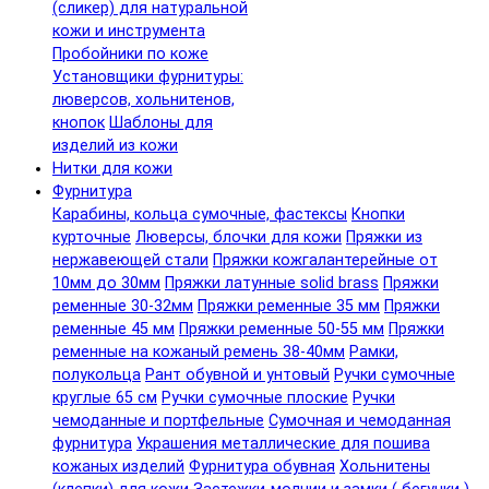
(сликер) для натуральной
кожи и инструмента
Пробойники по коже
Установщики фурнитуры:
люверсов, хольнитенов,
кнопок
Шаблоны для
изделий из кожи
Нитки для кожи
Фурнитура
Карабины, кольца сумочные, фастексы
Кнопки
курточные
Люверсы, блочки для кожи
Пряжки из
нержавеющей стали
Пряжки кожгалантерейные от
10мм до 30мм
Пряжки латунные solid brass
Пряжки
ременные 30-32мм
Пряжки ременные 35 мм
Пряжки
ременные 45 мм
Пряжки ременные 50-55 мм
Пряжки
ременные на кожаный ремень 38-40мм
Рамки,
полукольца
Рант обувной и унтовый
Ручки сумочные
круглые 65 см
Ручки сумочные плоские
Ручки
чемоданные и портфельные
Сумочная и чемоданная
фурнитура
Украшения металлические для пошива
кожаных изделий
Фурнитура обувная
Хольнитены