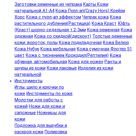
Заготовки ременные из чепрака
Карты Кожи
натуральной А1-А4
Кожа Пулл-ап(Crazy Hors) Крейзи
Хорс
Кожа с пулл-ап эффектом
Чепрак кожа
Кожа
растительного дубления(Растишка)
Кожа Краст
Юфть
(Краст) шорно-седельная т.2-3мм
Кожа ременная
Кожа
одежная
Кожа со скидкой(дисконт)
Толстые ременные
кожи: вороток, полы
Кожа подкладочная
Кожа Велюр
Кожа Нубук
Кожа мебельная
Кожа сумочная Флотер 51
цвет
Кожа с тиснением Крокодил(Рептилия)
Кожа
обувная, автомобильная
Кожа для ножен
Ранты и
шнуры из кожи
Кожи лаковые
Изделия из кожи
натуральной
Инструменты
Иглы, шило и крючки по
коже
Инструменты по коже
Молотки для работы с
кожей
Ножи для кожи и
сапожные
Ножницы для
кожи
Подложка для вырубки и
раскроя кожи
Полировка