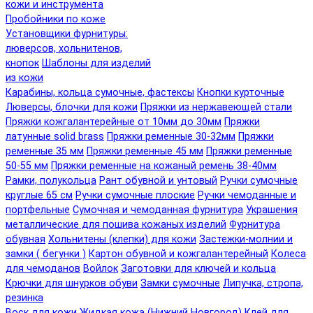
кожи и инструмента
Пробойники по коже
Установщики фурнитуры:
люверсов, хольнитенов,
кнопок
Шаблоны для изделий
из кожи
Карабины, кольца сумочные, фастексы
Кнопки курточные
Люверсы, блочки для кожи
Пряжки из нержавеющей стали
Пряжки кожгалантерейные от 10мм до 30мм
Пряжки
латунные solid brass
Пряжки ременные 30-32мм
Пряжки
ременные 35 мм
Пряжки ременные 45 мм
Пряжки ременные
50-55 мм
Пряжки ременные на кожаный ремень 38-40мм
Рамки, полукольца
Рант обувной и унтовый
Ручки сумочные
круглые 65 см
Ручки сумочные плоские
Ручки чемоданные и
портфельные
Сумочная и чемоданная фурнитура
Украшения
металлические для пошива кожаных изделий
Фурнитура
обувная
Хольнитены (клепки) для кожи
Застежки-молнии и
замки ( бегунки )
Картон обувной и кожгалантерейный
Колеса
для чемоданов
Войлок
Заготовки для ключей и кольца
Крючки для шнурков обуви
Замки сумочные
Липучка, стропа,
резинка
Воск для кожи
Жидкая кожа (Нижний Новгород)
Клей для