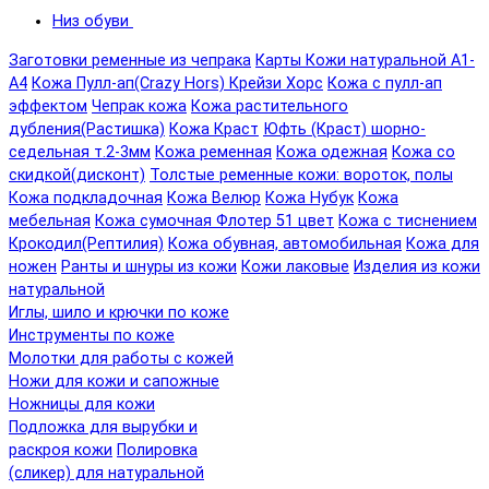
Низ обуви
Заготовки ременные из чепрака
Карты Кожи натуральной А1-
А4
Кожа Пулл-ап(Crazy Hors) Крейзи Хорс
Кожа с пулл-ап
эффектом
Чепрак кожа
Кожа растительного
дубления(Растишка)
Кожа Краст
Юфть (Краст) шорно-
седельная т.2-3мм
Кожа ременная
Кожа одежная
Кожа со
скидкой(дисконт)
Толстые ременные кожи: вороток, полы
Кожа подкладочная
Кожа Велюр
Кожа Нубук
Кожа
мебельная
Кожа сумочная Флотер 51 цвет
Кожа с тиснением
Крокодил(Рептилия)
Кожа обувная, автомобильная
Кожа для
ножен
Ранты и шнуры из кожи
Кожи лаковые
Изделия из кожи
натуральной
Иглы, шило и крючки по коже
Инструменты по коже
Молотки для работы с кожей
Ножи для кожи и сапожные
Ножницы для кожи
Подложка для вырубки и
раскроя кожи
Полировка
(сликер) для натуральной