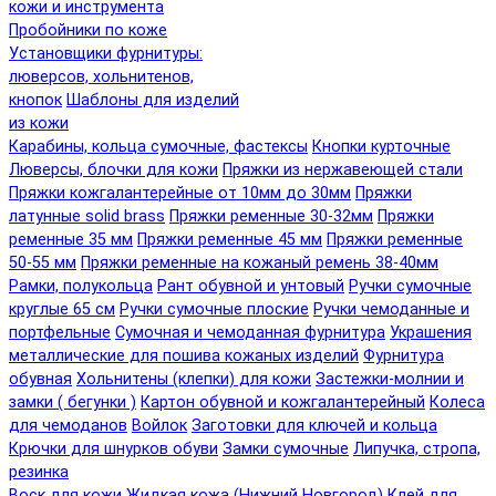
кожи и инструмента
Пробойники по коже
Установщики фурнитуры:
люверсов, хольнитенов,
кнопок
Шаблоны для изделий
из кожи
Карабины, кольца сумочные, фастексы
Кнопки курточные
Люверсы, блочки для кожи
Пряжки из нержавеющей стали
Пряжки кожгалантерейные от 10мм до 30мм
Пряжки
латунные solid brass
Пряжки ременные 30-32мм
Пряжки
ременные 35 мм
Пряжки ременные 45 мм
Пряжки ременные
50-55 мм
Пряжки ременные на кожаный ремень 38-40мм
Рамки, полукольца
Рант обувной и унтовый
Ручки сумочные
круглые 65 см
Ручки сумочные плоские
Ручки чемоданные и
портфельные
Сумочная и чемоданная фурнитура
Украшения
металлические для пошива кожаных изделий
Фурнитура
обувная
Хольнитены (клепки) для кожи
Застежки-молнии и
замки ( бегунки )
Картон обувной и кожгалантерейный
Колеса
для чемоданов
Войлок
Заготовки для ключей и кольца
Крючки для шнурков обуви
Замки сумочные
Липучка, стропа,
резинка
Воск для кожи
Жидкая кожа (Нижний Новгород)
Клей для