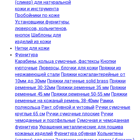
(сликер) для натуральной
кожи и инструмента
Пробойники по коже
Установщики фурнитуры:
люверсов, хольнитенов,
кнопок
Шаблоны для
изделий из кожи
Нитки для кожи
Фурнитура
Карабины, кольца сумочные, фастексы
Кнопки
курточные
Люверсы, блочки для кожи
Пряжки из
нержавеющей стали
Пряжки кожгалантерейные от
10мм до 30мм
Пряжки латунные solid brass
Пряжки
ременные 30-32мм
Пряжки ременные 35 мм
Пряжки
ременные 45 мм
Пряжки ременные 50-55 мм
Пряжки
ременные на кожаный ремень 38-40мм
Рамки,
полукольца
Рант обувной и унтовый
Ручки сумочные
круглые 65 см
Ручки сумочные плоские
Ручки
чемоданные и портфельные
Сумочная и чемоданная
фурнитура
Украшения металлические для пошива
кожаных изделий
Фурнитура обувная
Хольнитены