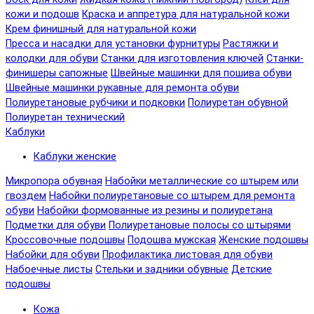
кожи и подошв
Краска и аппретура для натуральной кожи
Крем финишный для натуральной кожи
Пресса и насадки для установки фурнитуры
Растяжки и
колодки для обуви
Станки для изготовления ключей
Станки-
финишеры сапожные
Швейные машинки для пошива обуви
Швейные машинки рукавные для ремонта обуви
Полиуретановые рубчики и подковки
Полиуретан обувной
Полиуретан технический
Каблуки
Каблуки женские
Микропора обувная
Набойки металлические со штырем или
гвоздем
Набойки полиуретановые со штырем для ремонта
обуви
Набойки формованные из резины и полиуретана
Подметки для обуви
Полиуретановые полосы со штырями
Кроссовочные подошвы
Подошва мужская
Женские подошвы
Набойки для обуви
Профилактика листовая для обуви
Набоечные листы
Стельки и задники обувные
Детские
подошвы
Кожа