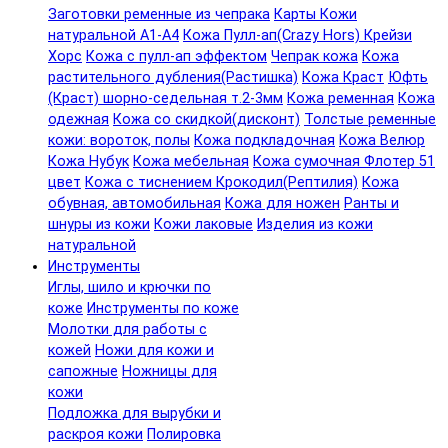
Заготовки ременные из чепрака
Карты Кожи
натуральной А1-А4
Кожа Пулл-ап(Crazy Hors) Крейзи
Хорс
Кожа с пулл-ап эффектом
Чепрак кожа
Кожа
растительного дубления(Растишка)
Кожа Краст
Юфть
(Краст) шорно-седельная т.2-3мм
Кожа ременная
Кожа
одежная
Кожа со скидкой(дисконт)
Толстые ременные
кожи: вороток, полы
Кожа подкладочная
Кожа Велюр
Кожа Нубук
Кожа мебельная
Кожа сумочная Флотер 51
цвет
Кожа с тиснением Крокодил(Рептилия)
Кожа
обувная, автомобильная
Кожа для ножен
Ранты и
шнуры из кожи
Кожи лаковые
Изделия из кожи
натуральной
Инструменты
Иглы, шило и крючки по
коже
Инструменты по коже
Молотки для работы с
кожей
Ножи для кожи и
сапожные
Ножницы для
кожи
Подложка для вырубки и
раскроя кожи
Полировка