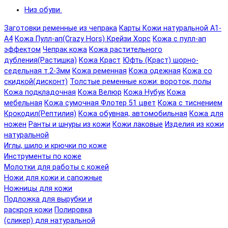
Низ обуви
Заготовки ременные из чепрака
Карты Кожи натуральной А1-
А4
Кожа Пулл-ап(Crazy Hors) Крейзи Хорс
Кожа с пулл-ап
эффектом
Чепрак кожа
Кожа растительного
дубления(Растишка)
Кожа Краст
Юфть (Краст) шорно-
седельная т.2-3мм
Кожа ременная
Кожа одежная
Кожа со
скидкой(дисконт)
Толстые ременные кожи: вороток, полы
Кожа подкладочная
Кожа Велюр
Кожа Нубук
Кожа
мебельная
Кожа сумочная Флотер 51 цвет
Кожа с тиснением
Крокодил(Рептилия)
Кожа обувная, автомобильная
Кожа для
ножен
Ранты и шнуры из кожи
Кожи лаковые
Изделия из кожи
натуральной
Иглы, шило и крючки по коже
Инструменты по коже
Молотки для работы с кожей
Ножи для кожи и сапожные
Ножницы для кожи
Подложка для вырубки и
раскроя кожи
Полировка
(сликер) для натуральной