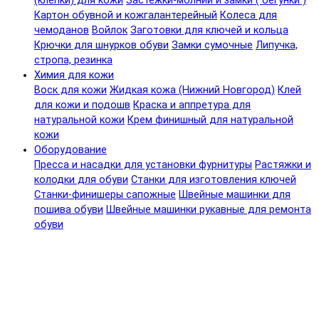
(клепки) для кожи
Застежки-молнии и замки ( бегунки )
Картон обувной и кожгалантерейный
Колеса для
чемоданов
Войлок
Заготовки для ключей и кольца
Крючки для шнурков обуви
Замки сумочные
Липучка,
стропа, резинка
Химия для кожи
Воск для кожи
Жидкая кожа (Нижний Новгород)
Клей
для кожи и подошв
Краска и аппретура для
натуральной кожи
Крем финишный для натуральной
кожи
Оборудование
Пресса и насадки для установки фурнитуры
Растяжки и
колодки для обуви
Станки для изготовления ключей
Станки-финишеры сапожные
Швейные машинки для
пошива обуви
Швейные машинки рукавные для ремонта
обуви