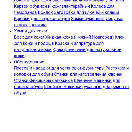
(клепки) для кожи
Застежки-молнии и замки ( бегунки )
Картон обувной и кожгалантерейный
Колеса для
чемоданов
Войлок
Заготовки для ключей и кольца
Крючки для шнурков обуви
Замки сумочные
Липучка,
стропа, резинка
Химия для кожи
Воск для кожи
Жидкая кожа (Нижний Новгород)
Клей
для кожи и подошв
Краска и аппретура для
натуральной кожи
Крем финишный для натуральной
кожи
Оборудование
Пресса и насадки для установки фурнитуры
Растяжки и
колодки для обуви
Станки для изготовления ключей
Станки-финишеры сапожные
Швейные машинки для
пошива обуви
Швейные машинки рукавные для ремонта
обуви