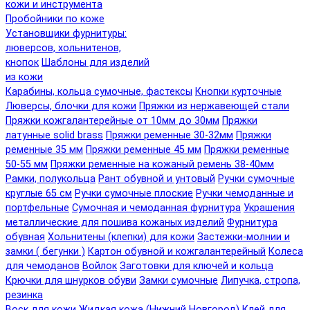
кожи и инструмента
Пробойники по коже
Установщики фурнитуры:
люверсов, хольнитенов,
кнопок
Шаблоны для изделий
из кожи
Карабины, кольца сумочные, фастексы
Кнопки курточные
Люверсы, блочки для кожи
Пряжки из нержавеющей стали
Пряжки кожгалантерейные от 10мм до 30мм
Пряжки
латунные solid brass
Пряжки ременные 30-32мм
Пряжки
ременные 35 мм
Пряжки ременные 45 мм
Пряжки ременные
50-55 мм
Пряжки ременные на кожаный ремень 38-40мм
Рамки, полукольца
Рант обувной и унтовый
Ручки сумочные
круглые 65 см
Ручки сумочные плоские
Ручки чемоданные и
портфельные
Сумочная и чемоданная фурнитура
Украшения
металлические для пошива кожаных изделий
Фурнитура
обувная
Хольнитены (клепки) для кожи
Застежки-молнии и
замки ( бегунки )
Картон обувной и кожгалантерейный
Колеса
для чемоданов
Войлок
Заготовки для ключей и кольца
Крючки для шнурков обуви
Замки сумочные
Липучка, стропа,
резинка
Воск для кожи
Жидкая кожа (Нижний Новгород)
Клей для