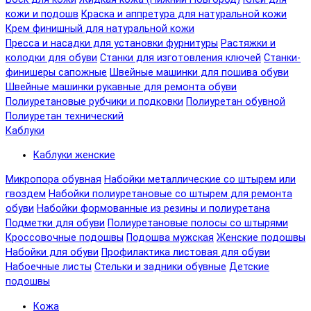
кожи и подошв
Краска и аппретура для натуральной кожи
Крем финишный для натуральной кожи
Пресса и насадки для установки фурнитуры
Растяжки и
колодки для обуви
Станки для изготовления ключей
Станки-
финишеры сапожные
Швейные машинки для пошива обуви
Швейные машинки рукавные для ремонта обуви
Полиуретановые рубчики и подковки
Полиуретан обувной
Полиуретан технический
Каблуки
Каблуки женские
Микропора обувная
Набойки металлические со штырем или
гвоздем
Набойки полиуретановые со штырем для ремонта
обуви
Набойки формованные из резины и полиуретана
Подметки для обуви
Полиуретановые полосы со штырями
Кроссовочные подошвы
Подошва мужская
Женские подошвы
Набойки для обуви
Профилактика листовая для обуви
Набоечные листы
Стельки и задники обувные
Детские
подошвы
Кожа