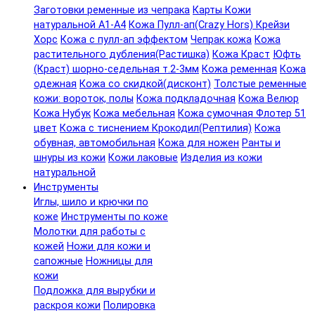
Заготовки ременные из чепрака
Карты Кожи
натуральной А1-А4
Кожа Пулл-ап(Crazy Hors) Крейзи
Хорс
Кожа с пулл-ап эффектом
Чепрак кожа
Кожа
растительного дубления(Растишка)
Кожа Краст
Юфть
(Краст) шорно-седельная т.2-3мм
Кожа ременная
Кожа
одежная
Кожа со скидкой(дисконт)
Толстые ременные
кожи: вороток, полы
Кожа подкладочная
Кожа Велюр
Кожа Нубук
Кожа мебельная
Кожа сумочная Флотер 51
цвет
Кожа с тиснением Крокодил(Рептилия)
Кожа
обувная, автомобильная
Кожа для ножен
Ранты и
шнуры из кожи
Кожи лаковые
Изделия из кожи
натуральной
Инструменты
Иглы, шило и крючки по
коже
Инструменты по коже
Молотки для работы с
кожей
Ножи для кожи и
сапожные
Ножницы для
кожи
Подложка для вырубки и
раскроя кожи
Полировка