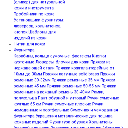
(сликер) для натуральной
кожи и инструмента
Пробойники по коже
Установщики фурнитуры:
люверсов, хольнитенов,
кнопок
Шаблоны для
изделий из кожи
Нитки для кожи
Фурнитура
Карабины, кольца сумочные, фастексы
Кнопки
курточные
Люверсы, блочки для кожи
Пряжки из
нержавеющей стали
Пряжки кожгалантерейные от
10мм до 30мм
Пряжки латунные solid brass
Пряжки
ременные 30-32мм
Пряжки ременные 35 мм
Пряжки
ременные 45 мм
Пряжки ременные 50-55 мм
Пряжки
ременные на кожаный ремень 38-40мм
Рамки,
полукольца
Рант обувной и унтовый
Ручки сумочные
круглые 65 см
Ручки сумочные плоские
Ручки
чемоданные и портфельные
Сумочная и чемоданная
фурнитура
Украшения металлические для пошива
кожаных изделий
Фурнитура обувная
Хольнитены