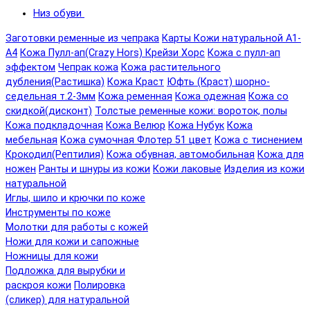
Низ обуви
Заготовки ременные из чепрака
Карты Кожи натуральной А1-
А4
Кожа Пулл-ап(Crazy Hors) Крейзи Хорс
Кожа с пулл-ап
эффектом
Чепрак кожа
Кожа растительного
дубления(Растишка)
Кожа Краст
Юфть (Краст) шорно-
седельная т.2-3мм
Кожа ременная
Кожа одежная
Кожа со
скидкой(дисконт)
Толстые ременные кожи: вороток, полы
Кожа подкладочная
Кожа Велюр
Кожа Нубук
Кожа
мебельная
Кожа сумочная Флотер 51 цвет
Кожа с тиснением
Крокодил(Рептилия)
Кожа обувная, автомобильная
Кожа для
ножен
Ранты и шнуры из кожи
Кожи лаковые
Изделия из кожи
натуральной
Иглы, шило и крючки по коже
Инструменты по коже
Молотки для работы с кожей
Ножи для кожи и сапожные
Ножницы для кожи
Подложка для вырубки и
раскроя кожи
Полировка
(сликер) для натуральной