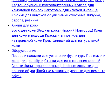
(клепки) для кожи
Застежки-молнии и замки ( бегунки )
Картон обувной и кожгалантерейный
Колеса для
чемоданов
Войлок
Заготовки для ключей и кольца
Крючки для шнурков обуви
Замки сумочные
Липучка,
стропа, резинка
Химия для кожи
Воск для кожи
Жидкая кожа (Нижний Новгород)
Клей
для кожи и подошв
Краска и аппретура для
натуральной кожи
Крем финишный для натуральной
кожи
Оборудование
Пресса и насадки для установки фурнитуры
Растяжки и
колодки для обуви
Станки для изготовления ключей
Станки-финишеры сапожные
Швейные машинки для
пошива обуви
Швейные машинки рукавные для ремонта
обуви