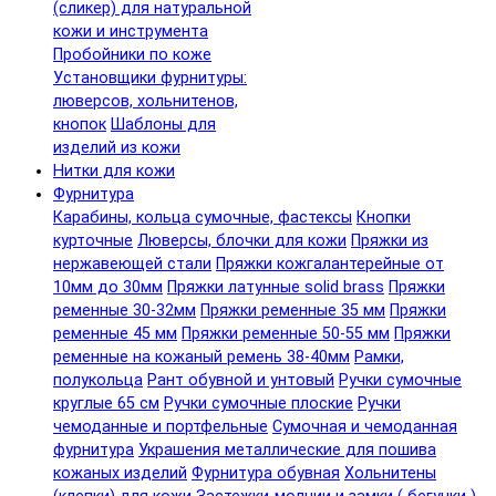
(сликер) для натуральной
кожи и инструмента
Пробойники по коже
Установщики фурнитуры:
люверсов, хольнитенов,
кнопок
Шаблоны для
изделий из кожи
Нитки для кожи
Фурнитура
Карабины, кольца сумочные, фастексы
Кнопки
курточные
Люверсы, блочки для кожи
Пряжки из
нержавеющей стали
Пряжки кожгалантерейные от
10мм до 30мм
Пряжки латунные solid brass
Пряжки
ременные 30-32мм
Пряжки ременные 35 мм
Пряжки
ременные 45 мм
Пряжки ременные 50-55 мм
Пряжки
ременные на кожаный ремень 38-40мм
Рамки,
полукольца
Рант обувной и унтовый
Ручки сумочные
круглые 65 см
Ручки сумочные плоские
Ручки
чемоданные и портфельные
Сумочная и чемоданная
фурнитура
Украшения металлические для пошива
кожаных изделий
Фурнитура обувная
Хольнитены