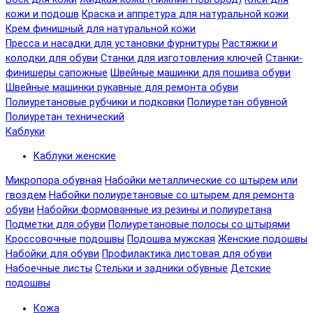
кожи и подошв
Краска и аппретура для натуральной кожи
Крем финишный для натуральной кожи
Пресса и насадки для установки фурнитуры
Растяжки и
колодки для обуви
Станки для изготовления ключей
Станки-
финишеры сапожные
Швейные машинки для пошива обуви
Швейные машинки рукавные для ремонта обуви
Полиуретановые рубчики и подковки
Полиуретан обувной
Полиуретан технический
Каблуки
Каблуки женские
Микропора обувная
Набойки металлические со штырем или
гвоздем
Набойки полиуретановые со штырем для ремонта
обуви
Набойки формованные из резины и полиуретана
Подметки для обуви
Полиуретановые полосы со штырями
Кроссовочные подошвы
Подошва мужская
Женские подошвы
Набойки для обуви
Профилактика листовая для обуви
Набоечные листы
Стельки и задники обувные
Детские
подошвы
Кожа