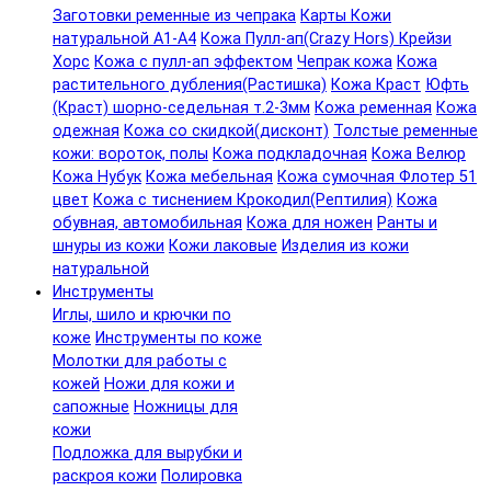
Заготовки ременные из чепрака
Карты Кожи
натуральной А1-А4
Кожа Пулл-ап(Crazy Hors) Крейзи
Хорс
Кожа с пулл-ап эффектом
Чепрак кожа
Кожа
растительного дубления(Растишка)
Кожа Краст
Юфть
(Краст) шорно-седельная т.2-3мм
Кожа ременная
Кожа
одежная
Кожа со скидкой(дисконт)
Толстые ременные
кожи: вороток, полы
Кожа подкладочная
Кожа Велюр
Кожа Нубук
Кожа мебельная
Кожа сумочная Флотер 51
цвет
Кожа с тиснением Крокодил(Рептилия)
Кожа
обувная, автомобильная
Кожа для ножен
Ранты и
шнуры из кожи
Кожи лаковые
Изделия из кожи
натуральной
Инструменты
Иглы, шило и крючки по
коже
Инструменты по коже
Молотки для работы с
кожей
Ножи для кожи и
сапожные
Ножницы для
кожи
Подложка для вырубки и
раскроя кожи
Полировка