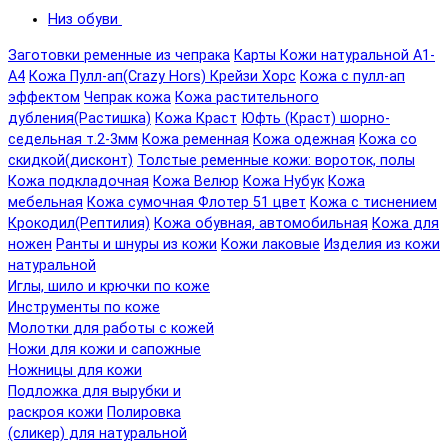
Низ обуви
Заготовки ременные из чепрака
Карты Кожи натуральной А1-
А4
Кожа Пулл-ап(Crazy Hors) Крейзи Хорс
Кожа с пулл-ап
эффектом
Чепрак кожа
Кожа растительного
дубления(Растишка)
Кожа Краст
Юфть (Краст) шорно-
седельная т.2-3мм
Кожа ременная
Кожа одежная
Кожа со
скидкой(дисконт)
Толстые ременные кожи: вороток, полы
Кожа подкладочная
Кожа Велюр
Кожа Нубук
Кожа
мебельная
Кожа сумочная Флотер 51 цвет
Кожа с тиснением
Крокодил(Рептилия)
Кожа обувная, автомобильная
Кожа для
ножен
Ранты и шнуры из кожи
Кожи лаковые
Изделия из кожи
натуральной
Иглы, шило и крючки по коже
Инструменты по коже
Молотки для работы с кожей
Ножи для кожи и сапожные
Ножницы для кожи
Подложка для вырубки и
раскроя кожи
Полировка
(сликер) для натуральной