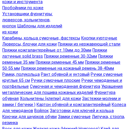
кожи и инструмента
Пробойники по коже
Установщики фурнитуры:
люверсов, хольнитенов,
кнопок
Шаблоны для изделий
из кожи
Карабины, кольца сумочные, фастексы
Кнопки курточные
Люверсы, блочки для кожи
Пряжки из нержавеющей стали
Пряжки кожгалантерейные от 10мм до 30мм
Пряжки
латунные solid brass
Пряжки ременные 30-32мм
Пряжки
ременные 35 мм
Пряжки ременные 45 мм
Пряжки ременные
50-55 мм
Пряжки ременные на кожаный ремень 38-40мм
Рамки, полукольца
Рант обувной и унтовый
Ручки сумочные
круглые 65 см
Ручки сумочные плоские
Ручки чемоданные и
портфельные
Сумочная и чемоданная фурнитура
Украшения
металлические для пошива кожаных изделий
Фурнитура
обувная
Хольнитены (клепки) для кожи
Застежки-молнии и
замки ( бегунки )
Картон обувной и кожгалантерейный
Колеса
для чемоданов
Войлок
Заготовки для ключей и кольца
Крючки для шнурков обуви
Замки сумочные
Липучка, стропа,
резинка
Воск для кожи
Жидкая кожа (Нижний Новгород)
Клей для