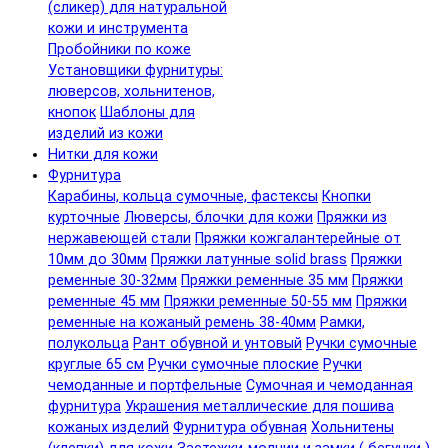
(сликер) для натуральной
кожи и инструмента
Пробойники по коже
Установщики фурнитуры:
люверсов, хольнитенов,
кнопок
Шаблоны для
изделий из кожи
Нитки для кожи
Фурнитура
Карабины, кольца сумочные, фастексы
Кнопки
курточные
Люверсы, блочки для кожи
Пряжки из
нержавеющей стали
Пряжки кожгалантерейные от
10мм до 30мм
Пряжки латунные solid brass
Пряжки
ременные 30-32мм
Пряжки ременные 35 мм
Пряжки
ременные 45 мм
Пряжки ременные 50-55 мм
Пряжки
ременные на кожаный ремень 38-40мм
Рамки,
полукольца
Рант обувной и унтовый
Ручки сумочные
круглые 65 см
Ручки сумочные плоские
Ручки
чемоданные и портфельные
Сумочная и чемоданная
фурнитура
Украшения металлические для пошива
кожаных изделий
Фурнитура обувная
Хольнитены