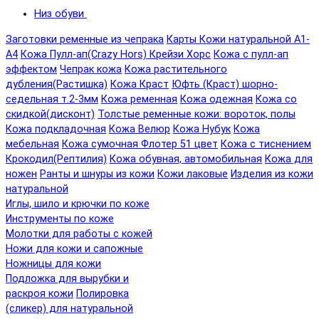
Низ обуви
Заготовки ременные из чепрака
Карты Кожи натуральной А1-
А4
Кожа Пулл-ап(Crazy Hors) Крейзи Хорс
Кожа с пулл-ап
эффектом
Чепрак кожа
Кожа растительного
дубления(Растишка)
Кожа Краст
Юфть (Краст) шорно-
седельная т.2-3мм
Кожа ременная
Кожа одежная
Кожа со
скидкой(дисконт)
Толстые ременные кожи: вороток, полы
Кожа подкладочная
Кожа Велюр
Кожа Нубук
Кожа
мебельная
Кожа сумочная Флотер 51 цвет
Кожа с тиснением
Крокодил(Рептилия)
Кожа обувная, автомобильная
Кожа для
ножен
Ранты и шнуры из кожи
Кожи лаковые
Изделия из кожи
натуральной
Иглы, шило и крючки по коже
Инструменты по коже
Молотки для работы с кожей
Ножи для кожи и сапожные
Ножницы для кожи
Подложка для вырубки и
раскроя кожи
Полировка
(сликер) для натуральной