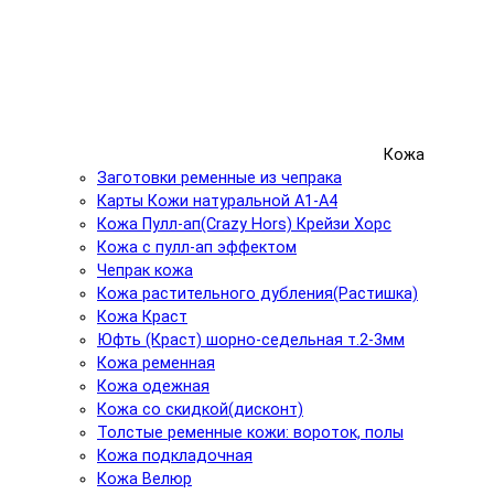
Кожа
Заготовки ременные из чепрака
Карты Кожи натуральной А1-А4
Кожа Пулл-ап(Crazy Hors) Крейзи Хорс
Кожа с пулл-ап эффектом
Чепрак кожа
Кожа растительного дубления(Растишка)
Кожа Краст
Юфть (Краст) шорно-седельная т.2-3мм
Кожа ременная
Кожа одежная
Кожа со скидкой(дисконт)
Толстые ременные кожи: вороток, полы
Кожа подкладочная
Кожа Велюр