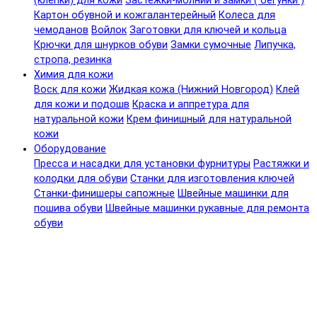
(клепки) для кожи
Застежки-молнии и замки ( бегунки )
Картон обувной и кожгалантерейный
Колеса для
чемоданов
Войлок
Заготовки для ключей и кольца
Крючки для шнурков обуви
Замки сумочные
Липучка,
стропа, резинка
Химия для кожи
Воск для кожи
Жидкая кожа (Нижний Новгород)
Клей
для кожи и подошв
Краска и аппретура для
натуральной кожи
Крем финишный для натуральной
кожи
Оборудование
Пресса и насадки для установки фурнитуры
Растяжки и
колодки для обуви
Станки для изготовления ключей
Станки-финишеры сапожные
Швейные машинки для
пошива обуви
Швейные машинки рукавные для ремонта
обуви