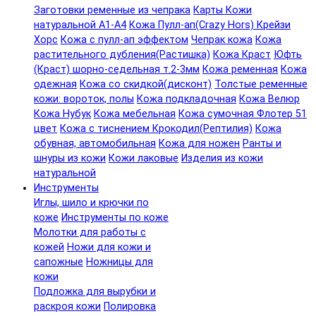
Заготовки ременные из чепрака
Карты Кожи
натуральной А1-А4
Кожа Пулл-ап(Crazy Hors) Крейзи
Хорс
Кожа с пулл-ап эффектом
Чепрак кожа
Кожа
растительного дубления(Растишка)
Кожа Краст
Юфть
(Краст) шорно-седельная т.2-3мм
Кожа ременная
Кожа
одежная
Кожа со скидкой(дисконт)
Толстые ременные
кожи: вороток, полы
Кожа подкладочная
Кожа Велюр
Кожа Нубук
Кожа мебельная
Кожа сумочная Флотер 51
цвет
Кожа с тиснением Крокодил(Рептилия)
Кожа
обувная, автомобильная
Кожа для ножен
Ранты и
шнуры из кожи
Кожи лаковые
Изделия из кожи
натуральной
Инструменты
Иглы, шило и крючки по
коже
Инструменты по коже
Молотки для работы с
кожей
Ножи для кожи и
сапожные
Ножницы для
кожи
Подложка для вырубки и
раскроя кожи
Полировка