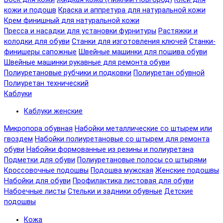
кожи и подошв
Краска и аппретура для натуральной кожи
Крем финишный для натуральной кожи
Пресса и насадки для установки фурнитуры
Растяжки и
колодки для обуви
Станки для изготовления ключей
Станки-
финишеры сапожные
Швейные машинки для пошива обуви
Швейные машинки рукавные для ремонта обуви
Полиуретановые рубчики и подковки
Полиуретан обувной
Полиуретан технический
Каблуки
Каблуки женские
Микропора обувная
Набойки металлические со штырем или
гвоздем
Набойки полиуретановые со штырем для ремонта
обуви
Набойки формованные из резины и полиуретана
Подметки для обуви
Полиуретановые полосы со штырями
Кроссовочные подошвы
Подошва мужская
Женские подошвы
Набойки для обуви
Профилактика листовая для обуви
Набоечные листы
Стельки и задники обувные
Детские
подошвы
Кожа