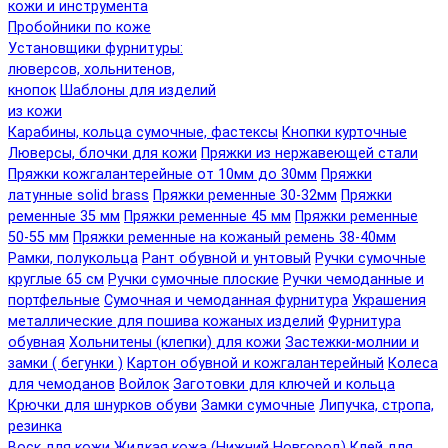
кожи и инструмента
Пробойники по коже
Установщики фурнитуры:
люверсов, хольнитенов,
кнопок
Шаблоны для изделий
из кожи
Карабины, кольца сумочные, фастексы
Кнопки курточные
Люверсы, блочки для кожи
Пряжки из нержавеющей стали
Пряжки кожгалантерейные от 10мм до 30мм
Пряжки
латунные solid brass
Пряжки ременные 30-32мм
Пряжки
ременные 35 мм
Пряжки ременные 45 мм
Пряжки ременные
50-55 мм
Пряжки ременные на кожаный ремень 38-40мм
Рамки, полукольца
Рант обувной и унтовый
Ручки сумочные
круглые 65 см
Ручки сумочные плоские
Ручки чемоданные и
портфельные
Сумочная и чемоданная фурнитура
Украшения
металлические для пошива кожаных изделий
Фурнитура
обувная
Хольнитены (клепки) для кожи
Застежки-молнии и
замки ( бегунки )
Картон обувной и кожгалантерейный
Колеса
для чемоданов
Войлок
Заготовки для ключей и кольца
Крючки для шнурков обуви
Замки сумочные
Липучка, стропа,
резинка
Воск для кожи
Жидкая кожа (Нижний Новгород)
Клей для